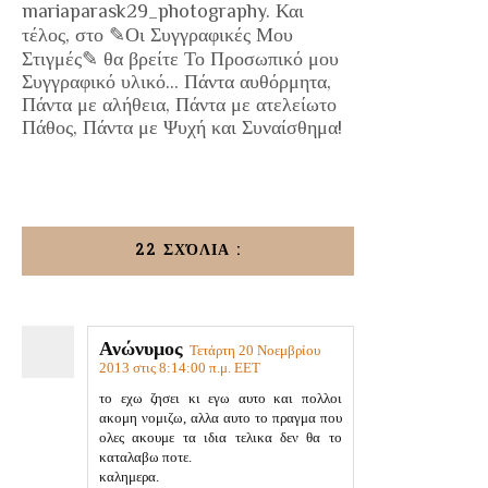
mariaparask29_photography. Και
τέλος, στο ✎Οι Συγγραφικές Μου
Στιγμές✎ θα βρείτε Το Προσωπικό μου
Συγγραφικό υλικό... Πάντα αυθόρμητα,
Πάντα με αλήθεια, Πάντα με ατελείωτο
Πάθος, Πάντα με Ψυχή και Συναίσθημα!
22 ΣΧΌΛΙΑ :
Ανώνυμος
Τετάρτη 20 Νοεμβρίου
2013 στις 8:14:00 π.μ. EET
το εχω ζησει κι εγω αυτο και πολλοι
ακομη νομιζω, αλλα αυτο το πραγμα που
ολες ακουμε τα ιδια τελικα δεν θα το
καταλαβω ποτε.
καλημερα.