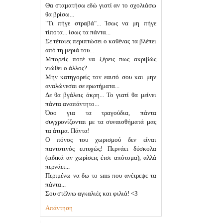
Θα σταματήσω εδώ γιατί αν το σχολιάσω
θα βρίσω...
"Τι πήγε στραβά"... Ίσως να μη πήγε
τίποτα... ίσως τα πάντα...
Σε τέτοιες περιπτώσει ο καθένας τα βλέπει
από τη μεριά του...
Μπορείς ποτέ να ξέρεις πως ακριβώς
νιώθει ο άλλος?
Μην κατηγορείς τον εαυτό σου και μην
αναλώνεσαι σε ερωτήματα...
Δε θα βγάλεις άκρη... Το γιατί θα μείνει
πάντα αναπάντητο...
Όσο για τα τραγούδια, πάντα
συγχρονίζονται με τα συναισθήματά μας
τα άτιμα. Πάντα!
Ο πόνος του χωρισμού δεν είναι
παντοτινός ευτυχώς! Περνάει δύσκολα
(ειδικά αν χωρίσεις έτσι απότομα), αλλά
περνάει...
Περιμένω να δω το sms που ανέτρεψε τα
πάντα...
Σου στέλνω αγκαλιές και φιλιά! <3
Απάντηση