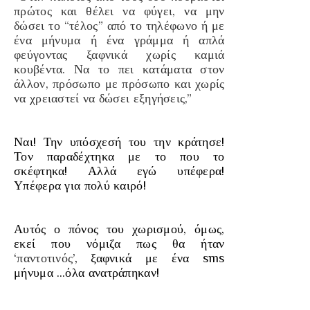
πρώτος και θέλει να φύγει, να μην
δώσει το “τέλος” από το τηλέφωνο ή με
ένα μήνυμα ή ένα γράμμα ή απλά
φεύγοντας ξαφνικά χωρίς καμιά
κουβέντα. Να το πει κατάματα στον
άλλον, πρόσωπο με πρόσωπο και χωρίς
να χρειαστεί να δώσει εξηγήσεις,”
Ναι! Την υπόσχεσή του την κράτησε!
Τον παραδέχτηκα με το που το
σκέφτηκα! Αλλά εγώ υπέφερα!
Υπέφερα για πολύ καιρό!
Αυτός ο πόνος του χωρισμού, όμως,
εκεί που νόμιζα πως θα ήταν
‘
παντοτινός
’, ξαφνικά με ένα sms
μήνυμα …όλα ανατράπηκαν!