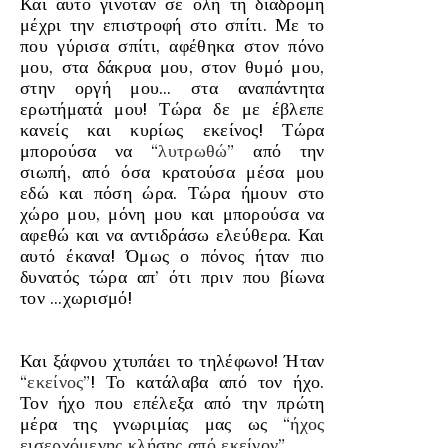
Και αυτό γινόταν σε όλη τη διαδρομή
μέχρι την επιστροφή στο σπίτι. Με το
που γύρισα σπίτι, αφέθηκα στον πόνο
μου, στα δάκρυα μου, στον θυμό μου,
στην οργή μου… στα αναπάντητα
ερωτήματά μου! Τώρα δε με έβλεπε
κανείς και κυρίως εκείνος! Τώρα
μπορούσα να “
λυτρωθώ
” από την
σιωπή, από όσα κρατούσα μέσα μου
εδώ και πόση ώρα. Τώρα ήμουν στο
χώρο μου, μόνη μου και μπορούσα να
αφεθώ και να αντιδράσω ελεύθερα. Και
αυτό έκανα! Όμως ο πόνος ήταν πιο
δυνατός τώρα απ’ ότι πριν που βίωνα
τον …χωρισμό!
Και ξάφνου χτυπάει το τηλέφωνο! Ήταν
“
εκείνος
”! Το κατάλαβα από τον ήχο.
Τον ήχο που επέλεξα από την πρώτη
μέρα της γνωριμίας μας ως “
ήχος
εισερχόμενης κλήσης από εκείνο
ν
”.