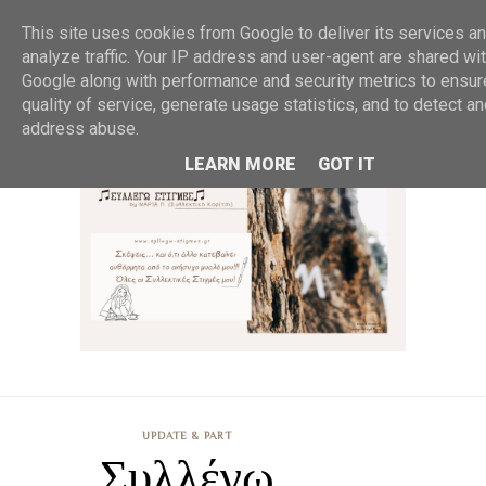
MENU
This site uses cookies from Google to deliver its services an
analyze traffic. Your IP address and user-agent are shared wi
Google along with performance and security metrics to ensur
quality of service, generate usage statistics, and to detect a
address abuse.
LEARN MORE
GOT IT
UPDATE & PART
Συλλέγω