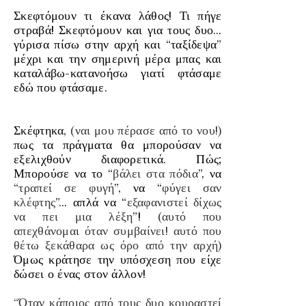
Σκεφτόμουν τι έκανα λάθος! Τι πήγε
στραβά! Σκεφτόμουν και για τους δυο…
γύρισα πίσω στην αρχή και “
ταξίδεψα
”
μέχρι και την σημερινή μέρα μπας και
καταλάβω-κατανοήσω γιατί φτάσαμε
εδώ που φτάσαμε.
Σκέφτηκα,
(ναι μου πέρασε από το νο
υ!)
πως τα πράγματα θα μπορούσαν να
εξελιχθούν διαφορετικά. Πώς;
Μπορούσε να το “
βάλει στα πόδια
”, να
“
τραπεί σε φυγή
”, να “
φύγει σαν
κλέφτης
”… απλά να “
εξαφανιστεί δίχως
να πει μια λέξη
”!
(αυτό που
απεχθάνομαι όταν συμβαίνει! αυτό που
θέτω ξεκάθαρα ως όρο από την αρχή)
Όμως κράτησε την υπόσχεση που είχε
δώσει ο ένας στον άλλον!
“Όταν κάποιος από τους δυο κουραστεί