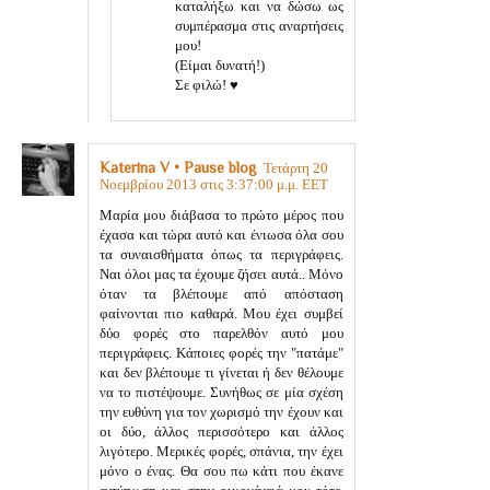
καταλήξω και να δώσω ως
συμπέρασμα στις αναρτήσεις
μου!
(Είμαι δυνατή!)
Σε φιλώ! ♥
Katerina V • Pause blog
Τετάρτη 20
Νοεμβρίου 2013 στις 3:37:00 μ.μ. EET
Μαρία μου διάβασα το πρώτο μέρος που
έχασα και τώρα αυτό και ένιωσα όλα σου
τα συναισθήματα όπως τα περιγράφεις.
Ναι όλοι μας τα έχουμε ζήσει αυτά.. Μόνο
όταν τα βλέπουμε από απόσταση
φαίνονται πιο καθαρά. Μου έχει συμβεί
δύο φορές στο παρελθόν αυτό μου
περιγράφεις. Κάποιες φορές την "πατάμε"
και δεν βλέπουμε τι γίνεται ή δεν θέλουμε
να το πιστέψουμε. Συνήθως σε μία σχέση
την ευθύνη για τον χωρισμό την έχουν και
οι δύο, άλλος περισσότερο και άλλος
λιγότερο. Μερικές φορές, σπάνια, την έχει
μόνο ο ένας. Θα σου πω κάτι που έκανε