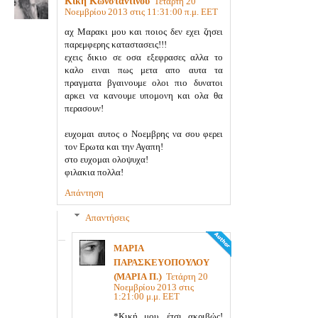
Κική Κωνσταντίνου
Τετάρτη 20
Νοεμβρίου 2013 στις 11:31:00 π.μ. EET
αχ Μαρακι μου και ποιος δεν εχει ζησει
παρεμφερης καταστασεις!!!
εχεις δικιο σε οσα εξεφρασες αλλα το
καλο ειναι πως μετα απο αυτα τα
πραγματα βγαινουμε ολοι πιο δυνατοι
αρκει να κανουμε υπομονη και ολα θα
περασουν!
ευχομαι αυτος ο Νοεμβρης να σου φερει
τον Ερωτα και την Αγαπη!
στο ευχομαι ολοψυχα!
φιλακια πολλα!
Απάντηση
Απαντήσεις
ΜΑΡΙΑ
ΠΑΡΑΣΚΕΥΟΠΟΥΛΟΥ
(ΜΑΡΙΑ Π.)
Τετάρτη 20
Νοεμβρίου 2013 στις
1:21:00 μ.μ. EET
*Κική μου, έτσι ακριβώς!