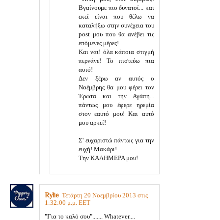
Βγαίνουμε πιο δυνατοί... και
εκεί είναι που θέλω να
καταλήξω στην συνέχεια του
post μου που θα ανέβει τις
επόμενες μέρες!
Και ναι! όλα κάποια στιγμή
περνάνε! Το πιστεύω πια
αυτό!
Δεν ξέρω αν αυτός ο
Νοέμβρης θα μου φέρει τον
Έρωτα και την Αγάπη...
πάντως μου έφερε ηρεμία
στον εαυτό μου! Και αυτό
μου αρκεί!
Σ' ευχαριστώ πάντως για την
ευχή! Μακάρι!
Την ΚΑΛΗΜΕΡΑ μου!
Rylie
Τετάρτη 20 Νοεμβρίου 2013 στις
1:32:00 μ.μ. EET
"Για το καλό σου"....... Whatever....