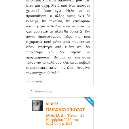
εντύπωση και στην οικογένειά μου τότε.
Είχα μία αρχή. Μετά από έναν απότομο
χωρισμό (που εγώ ήθελα να το
προσπαθήσω, ο άλλος όμως όχι) θα
έκλαιγα, θα πονούσα, θα χτυπιόμουν
αλλά όχι για πολύ. Δεν θα κατέστρεφα την
ζωή μου γιατί αν άξιζε θα συνέχιζε. Και
πάντα δικαιωνόμουν. Τώρα πια τους
ευχαριστώ (από μέσα μου) που εκείνοι
είδαν νωρίτερα από εμένα ότι δεν
ταιριάζαμε και δεν έπρεπε να
προχωρήσουμε. Βέβαια οι εκφρασεις
τύπου για το καλό σου κλπ, είναι φοβερά
εκνευριστικές εκείνη την ώρα.. Αναμένω
την συνέχεια! Φιλιά!!
Απάντηση
Απαντήσεις
ΜΑΡΙΑ
ΠΑΡΑΣΚΕΥΟΠΟΥΛΟΥ
(ΜΑΡΙΑ Π.)
Τετάρτη 20
Νοεμβρίου 2013 στις
5:12:00 μ.μ. EET