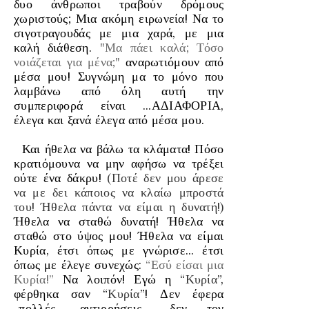
δυο άνθρωποι τραβούν δρόμους
χωριστούς; Μια ακόμη ειρωνεία! Να το
σιγοτραγουδάς με μια χαρά, με μια
καλή διάθεση.
"Μα πάει καλά; Τόσο
νοιάζεται για μένα;"
αναρωτιόμουν από
μέσα μου! Συγνώμη μα το μόνο που
λαμβάνω από όλη αυτή την
συμπεριφορά είναι …ΑΔΙΑΦΟΡΙΑ,
έλεγα και ξανά έλεγα από μέσα μου.
Και ήθελα να βάλω τα κλάματα! Πόσο
κρατιόμουνα να μην αφήσω να τρέξει
ούτε ένα δάκρυ!
(Ποτέ δεν μου άρεσε
να με δει κάποιος να κλαίω μπροστά
του! Ήθελα πάντα να είμαι η δυνατή!)
Ήθελα να σταθώ δυνατή! Ήθελα να
σταθώ στο ύψος μου! Ήθελα να είμαι
Κυρία, έτσι όπως με γνώρισε… έτσι
όπως με έλεγε συνεχώς:
“Εσύ είσαι μια
Κυρία!”
Να λοιπόν! Εγώ η “
Κυρία
”,
φέρθηκα σαν “
Κυρία
”! Δεν έφερα
-πολλές- αντιρρήσεις… δεν τον