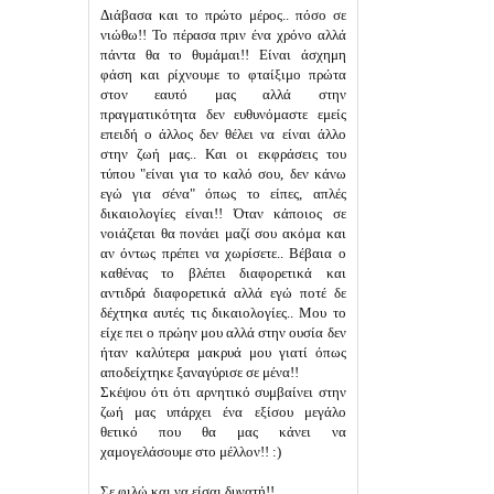
Διάβασα και το πρώτο μέρος.. πόσο σε
νιώθω!! Το πέρασα πριν ένα χρόνο αλλά
πάντα θα το θυμάμαι!! Είναι άσχημη
φάση και ρίχνουμε το φταίξιμο πρώτα
στον εαυτό μας αλλά στην
πραγματικότητα δεν ευθυνόμαστε εμείς
επειδή ο άλλος δεν θέλει να είναι άλλο
στην ζωή μας.. Και οι εκφράσεις του
τύπου "είναι για το καλό σου, δεν κάνω
εγώ για σένα" όπως το είπες, απλές
δικαιολογίες είναι!! Όταν κάποιος σε
νοιάζεται θα πονάει μαζί σου ακόμα και
αν όντως πρέπει να χωρίσετε.. Βέβαια ο
καθένας το βλέπει διαφορετικά και
αντιδρά διαφορετικά αλλά εγώ ποτέ δε
δέχτηκα αυτές τις δικαιολογίες.. Μου το
είχε πει ο πρώην μου αλλά στην ουσία δεν
ήταν καλύτερα μακρυά μου γιατί όπως
αποδείχτηκε ξαναγύρισε σε μένα!!
Σκέψου ότι ότι αρνητικό συμβαίνει στην
ζωή μας υπάρχει ένα εξίσου μεγάλο
θετικό που θα μας κάνει να
χαμογελάσουμε στο μέλλον!! :)
Σε φιλώ και να είσαι δυνατή!!