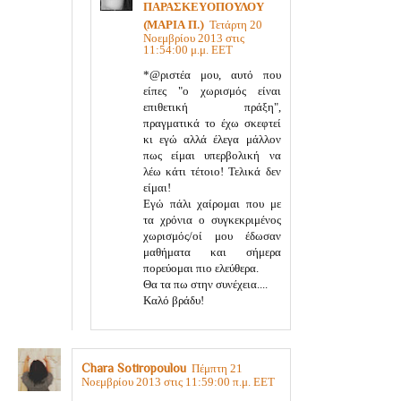
ΠΑΡΑΣΚΕΥΟΠΟΥΛΟΥ
(ΜΑΡΙΑ Π.)
Τετάρτη 20
Νοεμβρίου 2013 στις
11:54:00 μ.μ. EET
*@ριστέα μου, αυτό που
είπες "ο χωρισμός είναι
επιθετική πράξη",
πραγματικά το έχω σκεφτεί
κι εγώ αλλά έλεγα μάλλον
πως είμαι υπερβολική να
λέω κάτι τέτοιο! Τελικά δεν
είμαι!
Εγώ πάλι χαίρομαι που με
τα χρόνια ο συγκεκριμένος
χωρισμός/οί μου έδωσαν
μαθήματα και σήμερα
πορεύομαι πιο ελεύθερα.
Θα τα πω στην συνέχεια....
Καλό βράδυ!
Chara Sotiropoulou
Πέμπτη 21
Νοεμβρίου 2013 στις 11:59:00 π.μ. EET