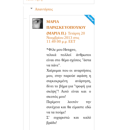
Απαντήσεις
ΜΑΡΙΑ
ΠΑΡΑΣΚΕΥΟΠΟΥΛΟΥ
(ΜΑΡΙΑ Π.)
Τετάρτη 20
Νοεμβρίου 2013 στις
11:49:00 μ.μ. EET
*Φίλε μου Hengeo,
τελικά πολλοί άνθρωποι
είναι στο θέμα σχέσεις "άστα
να πάνε".
Χαίρομαι που οι αναρτήσεις
μου, στην παρούσ αφάση η
συγκεκριμένη ανάρτηση,
δίνει το βήμα για "τροφή για
σκέψη"! Αυτό είναι και ο
σκοπός μου!
Περίμενε λοιπόν την
συνέχεια και θα είμαστε εδώ
να τα πούμε!
Σ' ευχαριστώ και καλό
βράδυ!