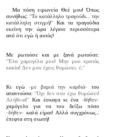
Μα πόση ειρωνεία Θεέ μου! Όπως
συνήθως:
“
Το κατάλληλο τραγούδι... την
κατάλληλη στιγμή!
”
Και τα τραγούδια
εκείνη την ώρα λέγανε περισσότερα
από ότι εγώ ή αυτός!
Με ρωτούσε και με ξανά ρωτούσε:
“Έλα χαμογέλα μου! Μην μου κρατάς
κακία! Δεν μου έχεις θυμώσει, έ;”
Κι εγώ
-με βαριά την καρδιά-
του
απαντούσα:
“Όχι δεν σου έχω θυμώσει!
Αλήθεια!”
Και έσκαγα κι ένα
-δήθεν-
χαμόγελο για να του δείξω πόσο
-δήθεν-
καλά είμαι! Αλλά συγχρόνως…
έπεφτα στη σιωπή!