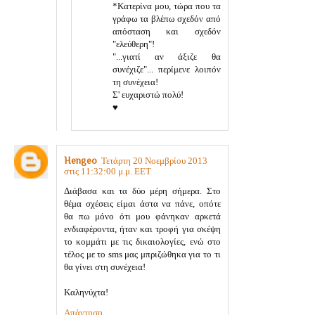
*Κατερίνα μου, τώρα που τα
γράφω τα βλέπω σχεδόν από
απόσταση και σχεδόν
"ελεύθερη"!
"...γιατί αν άξιζε θα
συνέχιζε"... περίμενε λοιπόν
τη συνέχεια!
Σ' ευχαριστώ πολύ!
♥
Hengeo
Τετάρτη 20 Νοεμβρίου 2013
στις 11:32:00 μ.μ. EET
Διάβασα και τα δύο μέρη σήμερα. Στο
θέμα σχέσεις είμαι άστα να πάνε, οπότε
θα πω μόνο ότι μου φάνηκαν αρκετά
ενδιαφέροντα, ήταν και τροφή για σκέψη
το κομμάτι με τις δικαιολογίες, ενώ στο
τέλος με το sms μας μπριζώθηκα για το τι
θα γίνει στη συνέχεια!
Καληνύχτα!
Απάντηση