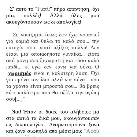
Σ’ αυτό το “
Γιατί;
” πήρα απάντηση, όχι
μία, πολλές! Αλλά όλες μου
ακουγόντουσαν ως δικαιολογίες!
“Σε νοιάζομαι όπως δεν έχω νοιαστεί
για καμιά και θέλω το καλό σου… την
ευτυχία σου, γιατί αξίζεις πολλά! Δεν
είσαι μια οποιαδήποτε γυναίκα… είσαι
από μόνη σου ξεχωριστή και τόσο καλό
παιδί… κι εγώ δεν κάνω για σένα. Ο
χωρισμός
είναι η καλύτερη λύση. Όχι
για εμένα τον ίδιο αλλά για σένα… που
τα χρόνια είναι μπροστά σου… θα βρεις
κάτι καλύτερο που θα αξίζει την αγάπη
σου[…]”
Ναι! Ήταν οι δικές του αλήθειες μα
στα αυτιά τα δικά μου, ακουγόντουσαν
ως δικαιολογίες. Αναρωτιόμουνα ξανά
και ξανά σιωπηλά από μέσα μου:
“Αφού