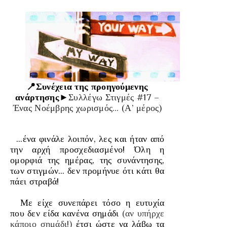
📍Συνέχεια της προηγούμενης
ανάρτησης►
Συλλέγω Στιγμές #17 –
Ένας Νοέμβρης χωρισμός… (Α’ μέρος)
…ένα φινάλε λοιπόν, λες και ήταν από
την αρχή προσχεδιασμένο! Όλη η
ομορφιά της ημέρας, της συνάντησης,
των στιγμών… δεν προμήνυε ότι κάτι θα
πάει στραβά!
Με είχε συνεπάρει τόσο η ευτυχία
που δεν είδα κανένα σημάδι
(αν υπήρχε
κάποιο σημάδι!)
έτσι ώστε να λάβω τα