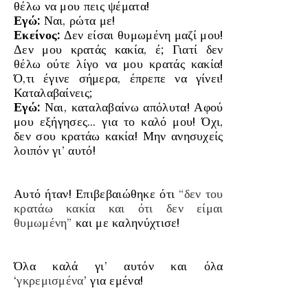
θέλω να μου πεις ψέματα!
Εγώ:
Ναι, ρώτα με!
Εκείνος:
Δεν είσαι θυμωμένη μαζί μου!
Δεν μου κρατάς κακία, έ; Γιατί δεν
θέλω ούτε λίγο να μου κρατάς κακία!
Ό,τι έγινε σήμερα, έπρεπε να γίνει!
Καταλαβαίνεις;
Εγώ:
Ναι, καταλαβαίνω απόλυτα! Αφού
μου εξήγησες… για το καλό μου! Όχι,
δεν σου κρατάω κακία! Μην ανησυχείς
λοιπόν γι’ αυτό!
Αυτό ήταν! Επιβεβαιώθηκε ότι
“δεν του
κρατάω κακία και ότι δεν είμαι
θυμωμένη”
και με καληνύχτισε!
Όλα καλά γι’ αυτόν και όλα
‘
γκρεμισμένα
’ για εμένα!