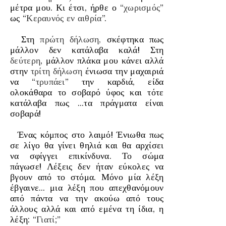
μέτρα μου. Κι έτσι, ήρθε ο “
χωρισμός
”
ως “
Κεραυνός
εν αιθρία
”.
Στη
πρώτη δήλωση,
σκέφτηκα πως
μάλλον δεν κατάλαβα καλά! Στη
δεύτερη
, μάλλον πλάκα μου κάνει αλλά
στην
τρίτη δήλωση
ένιωσα την μαχαιριά
να “
τρυπάει
” την καρδιά, είδα
ολοκάθαρα το σοβαρό ύφος και τότε
κατάλαβα πως …τα πράγματα είναι
σοβαρά!
Ένας κόμπος στο λαιμό! Ένιωθα πως
σε λίγο θα γίνει θηλιά και θα αρχίσει
να
σφίγγει
επικίνδυνα.
Το σώμα
πάγωσε! Λέξεις δεν ήταν εύκολες να
βγουν από το στόμα. Μόνο μία λέξη
έβγαινε… μια λέξη που απεχθανόμουν
από πάντα να την ακούω από τους
άλλους αλλά και από εμένα τη ίδια, η
λέξη: “
Γιατί;
”