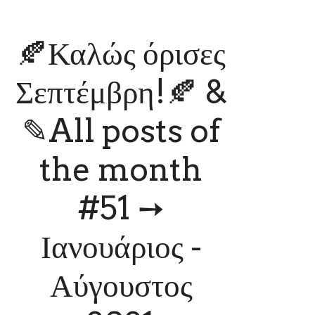
🍂Καλώς όρισες
Σεπτέμβρη!🍂 &
✎All posts of
the month
#51 ➙
Ιανουάριος -
Αύγουστος