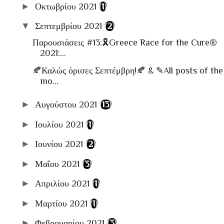
►
Οκτωβρίου 2021
(1)
▼
Σεπτεμβρίου 2021
(2)
Παρουσιάσεις #13:🎗Greece Race for the Cure®
2021:...
🍂Καλώς όρισες Σεπτέμβρη!🍂 & ✎All posts of the
mo...
►
Αυγούστου 2021
(13)
►
Ιουλίου 2021
(1)
►
Ιουνίου 2021
(2)
►
Μαΐου 2021
(3)
►
Απριλίου 2021
(1)
►
Μαρτίου 2021
(1)
►
Φεβρουαρίου 2021
(3)