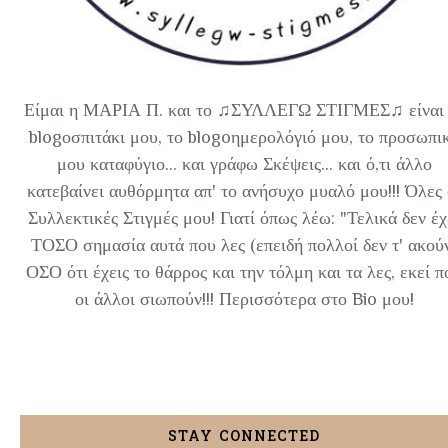
Είμαι η ΜΑΡΙΑ Π. και το ♫ΣΥΛΛΕΓΩ ΣΤΙΓΜΕΣ♫ είναι 
blogοσπιτάκι μου, το blogoημερολόγιό μου, το προσωπι
μου καταφύγιο... και γράφω Σκέψεις... και ό,τι άλλο
κατεβαίνει αυθόρμητα απ' το ανήσυχο μυαλό μου!!! Όλες 
Συλλεκτικές Στιγμές μου! Γιατί όπως λέω: "Τελικά δεν έχ
ΤΟΣΟ σημασία αυτά που λες (επειδή πολλοί δεν τ' ακού
ΟΣΟ ότι έχεις το θάρρος και την τόλμη και τα λες, εκεί π
οι άλλοι σιωπούν!!! Περισσότερα στο Bio μου!
STAY CONNECTED