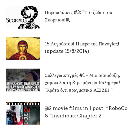
Παρουσιάσεις #3: ♏Το ζώδιο του
Σκορπιού!♏
15 Αυγούστου! Η μέρα της Παναγίας!
(update 15/8/2014)
Συλλέγω Στιγμές #1 - Μια αισιόδοξη,
χαμογελαστή & με μήνυμα Καλημέρα!
"Κράτα ό,τι πραγματικά ΑΞΙΖΕΙ!"
🎬2 movie films in 1 post! “RoboC
& “Insidious: Chapter 2”