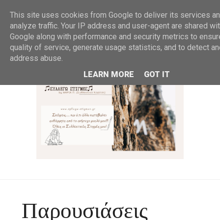
MENU
This site uses cookies from Google to deliver its services an
analyze traffic. Your IP address and user-agent are shared wi
Google along with performance and security metrics to ensur
quality of service, generate usage statistics, and to detect a
address abuse.
LEARN MORE
GOT IT
Παρουσιάσεις