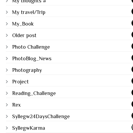
My thoughts #
My travel/Trip
My_Book
Older post
Photo Challenge
PhotoBlog_News
Photography
Project
Reading_Challenge
Rex
Syllegw24DaysChallenge
SyllegwKarma