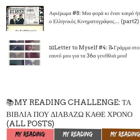
Αφιέρωμα #8: Μια φορά κι έναν καιρό ή
ο Ελληνικός Κινηματογράφος… (part2)
📧Letter to Myself #4: 📝Γράμμα στο
εαυτό μου για τα 36α γενέθλιά μου!
📚MY READING CHALLENGE: ΤΑ
ΒΙΒΛΙΑ ΠΟΥ ΔΙΑΒΑΖΩ ΚΑΘΕ ΧΡΟΝΟ
(ALL POSTS)