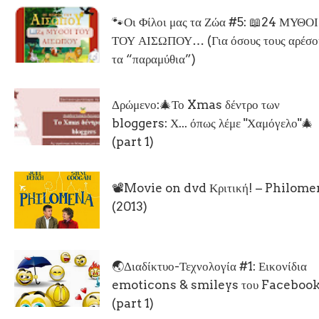
🐾Οι Φίλοι μας τα Ζώα #5: 📖24 ΜΥΘΟΙ
ΤΟΥ ΑΙΣΩΠΟΥ… (Για όσους τους αρέσο
τα “παραμύθια”)
Δρώμενο:🎄Το Xmas δέντρο των
bloggers: Χ... όπως λέμε "Χαμόγελο"🎄
(part 1)
📽Movie on dvd Κριτική! – Philom
(2013)
🌏Διαδίκτυο-Τεχνολογία #1: Εικονίδια
emoticons & smileys του Facebook
(part 1)