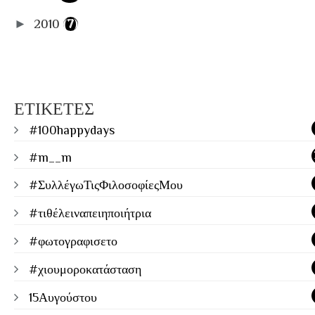
►
2010
(7)
ΕΤΙΚΕΤΕΣ
#100happydays
#m__m
#ΣυλλέγωΤιςΦιλοσοφίεςΜου
#τιθέλειναπειηποιήτρια
#φωτογραφισετο
#χιουμοροκατάσταση
15Αυγούστου