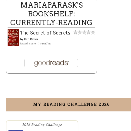
MARIAPARASK'S
BOOKSHELF:
CURRENTLY-READING
The Secret of Secrets
by
Dan Brown
tagged: currently-reading
MY READING CHALLENGE 2026
2026 Reading Challenge