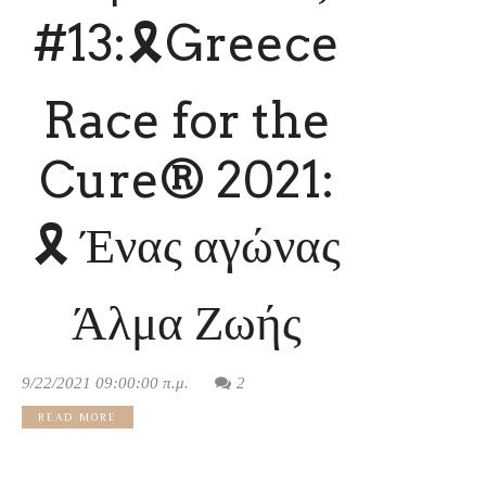
#13:🎗Greece
Race for the
Cure® 2021:
🎗 Ένας αγώνας
Άλμα Ζωής
9/22/2021 09:00:00 π.μ.
2
READ MORE