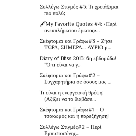
Συλλέγω Στιγμές #3: Τι χρειάζομαι
πιο πολύ;
🖋My Favorite Quotes #4: «Περί
ανεκπλήρωτου έρωτος»…
Σκέφτομαι και Γράφω#3 – Ζήσε
ΤΩΡΑ, ΣΗΜΕΡΑ… ΑΥΡΙΟ μ...
Diary of Bliss 2013: 6η εβδομάδα!
“Ό,τι είναι να γ...
Σκέφτομαι και Γράφω#2 –
Συγχαρητήρια σε όσους μας ...
Τι είναι η ενεργειακή θρέψη;
(Αξίζει να το διαβάσε...
Σκέφτομαι και Γράφω#1 – Ο
τσακωμός και η παρεξήγηση!
Συλλέγω Στιγμές#2 – Περί
Εμπιστοσύνης…