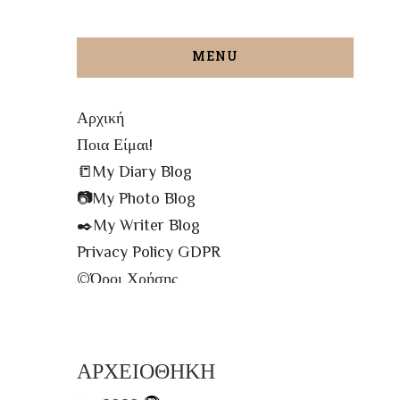
MENU
Αρχική
Ποια Είμαι!
📒My Diary Blog
📷My Photo Blog
✒️My Writer Blog
Privacy Policy GDPR
©️Όροι Χρήσης
✉️Contact me!
🔝All The Posts
🗾Site Map
ΑΡΧΕΙΟΘΗΚΗ
📌Info Πρόσβασης Βιβλιοθήκης