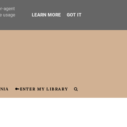
er-agent
te usage
LEARN MORE
GOT IT
ΝΙΑ
🔑ENTER MY LIBRARY