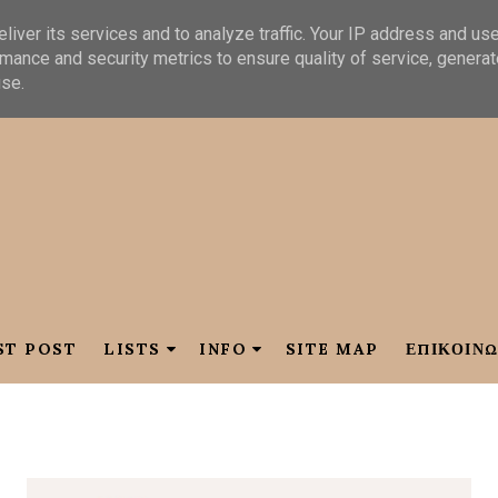
liver its services and to analyze traffic. Your IP address and us
mance and security metrics to ensure quality of service, genera
use.
ST POST
LISTS
INFO
SITE MAP
ΕΠΙΚΟΙΝΩ