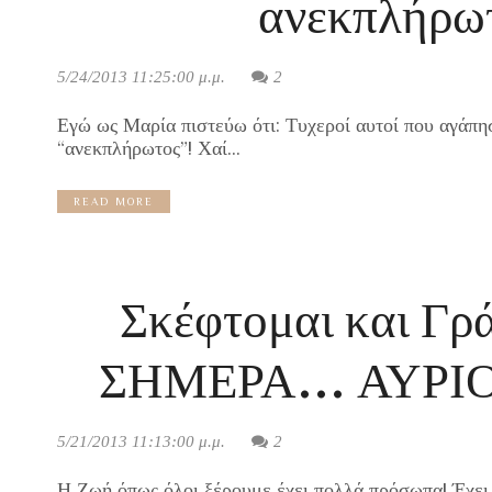
ανεκπλήρω
5/24/2013 11:25:00 μ.μ.
2
Εγώ ως Μαρία πιστεύω ότι: Τυχεροί αυτοί που αγάπη
“ανεκπλήρωτος”! Χαί...
READ MORE
Σκέφτομαι και Γ
ΣΗΜΕΡΑ… ΑΥΡΙΟ μπ
5/21/2013 11:13:00 μ.μ.
2
Η Ζωή όπως όλοι ξέρουμε έχει πολλά πρόσωπα! Έχει 