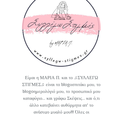
Είμαι η ΜΑΡΙΑ Π. και το ♫ΣΥΛΛΕΓΩ
ΣΤΙΓΜΕΣ♫ είναι το blogοσπιτάκι μου, το
blogoημερολόγιό μου, το προσωπικό μου
καταφύγιο... και γράφω Σκέψεις... και ό,τι
άλλο κατεβαίνει αυθόρμητα απ' το
ανήσυχο μυαλό μου!!! Όλες οι