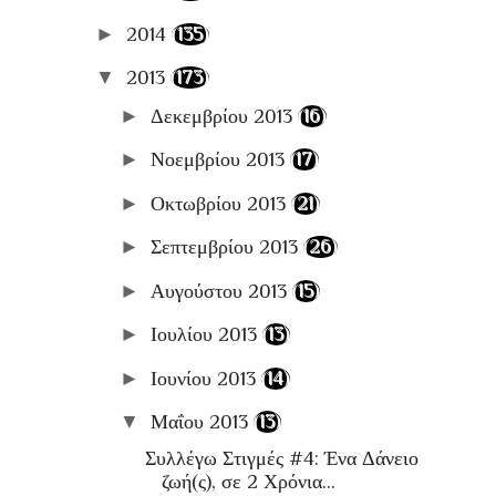
►
2014
(135)
▼
2013
(173)
►
Δεκεμβρίου 2013
(16)
►
Νοεμβρίου 2013
(17)
►
Οκτωβρίου 2013
(21)
►
Σεπτεμβρίου 2013
(26)
►
Αυγούστου 2013
(15)
►
Ιουλίου 2013
(13)
►
Ιουνίου 2013
(14)
▼
Μαΐου 2013
(13)
Συλλέγω Στιγμές #4: Ένα Δάνειο
ζωή(ς), σε 2 Χρόνια...