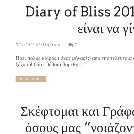
Diary of Bliss 201
είναι να γί
5/21/2013 03:11:00 π.μ.
5
Πάει πολύς καιρός ( ένας μήνας+;) από την τελευταία 
ξέχασα! Ούτε βέβαια βαρέθη...
READ MORE
Σκέφτομαι και Γράφ
όσους μας “νοιάζον