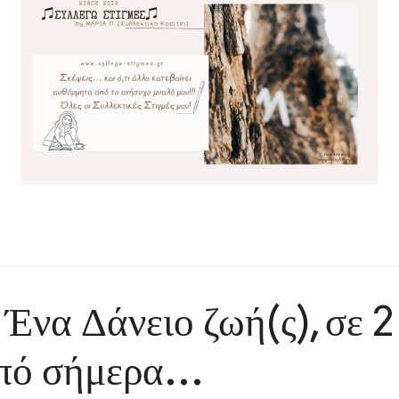
Ένα Δάνειο ζωή(ς), σε 2
από σήμερα…