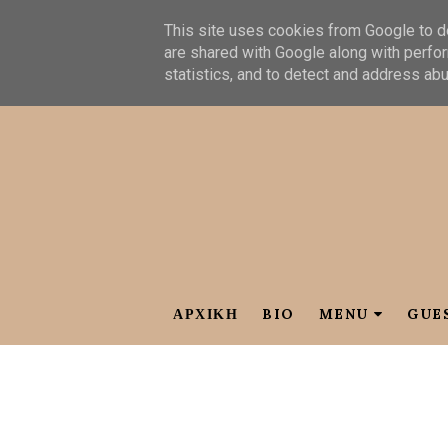
This site uses cookies from Google to de
are shared with Google along with perfor
statistics, and to detect and address ab
ΑΡΧΙΚΗ
BIO
MENU
GUE