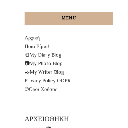
MENU
Αρχική
Ποια Είμαι!
📒My Diary Blog
📷My Photo Blog
✒️My Writer Blog
Privacy Policy GDPR
©️Όροι Χρήσης
✉️Contact me!
🔝All The Posts
🗾Site Map
ΑΡΧΕΙΟΘΗΚΗ
📌Info Πρόσβασης Βιβλιοθήκης