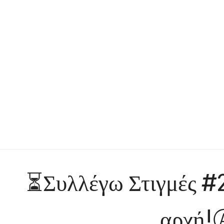
⏳Συλλέγω Στιγμές #2
αρχή!