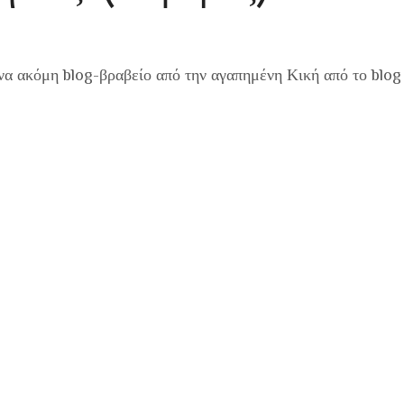
 ένα ακόμη blog-βραβείο από την αγαπημένη Κική από το blog