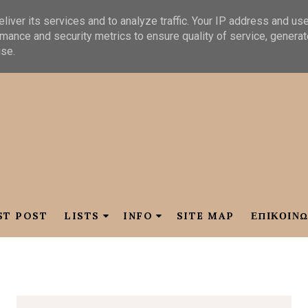
liver its services and to analyze traffic. Your IP address and us
mance and security metrics to ensure quality of service, genera
use.
ST POST
LISTS
INFO
SITE MAP
ΕΠΙΚΟΙΝΩ