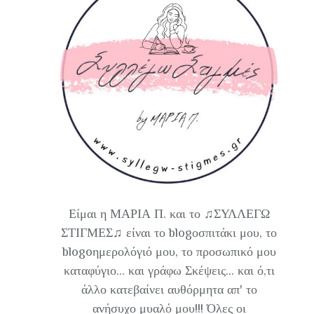
Είμαι η ΜΑΡΙΑ Π. και το ♫ΣΥΛΛΕΓΩ
ΣΤΙΓΜΕΣ♫ είναι το blogοσπιτάκι μου, το
blogoημερολόγιό μου, το προσωπικό μου
καταφύγιο... και γράφω Σκέψεις... και ό,τι
άλλο κατεβαίνει αυθόρμητα απ' το
ανήσυχο μυαλό μου!!! Όλες οι