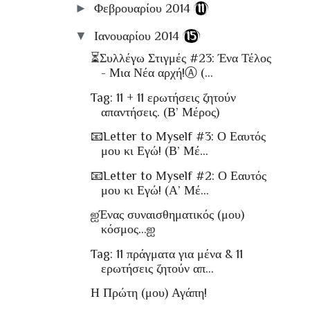
►
Φεβρουαρίου 2014
(11)
▼
Ιανουαρίου 2014
(15)
⏳Συλλέγω Στιγμές #23: Ένα Τέλος
- Μια Νέα αρχή!Ⓐ (...
Tag: 11 + 11 ερωτήσεις ζητούν
απαντήσεις. (Β’ Μέρος)
📧Letter to Μyself #3: Ο Εαυτός
μου κι Εγώ! (Β’ Μέ...
📧Letter to Μyself #2: Ο Εαυτός
μου κι Εγώ! (Α’ Μέ...
ஐΈνας συναισθηματικός (μου)
κόσμος…ஐ
Tag: 11 πράγματα για μένα & 11
ερωτήσεις ζητούν απ...
Η Πρώτη (μου) Αγάπη!