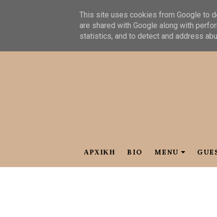
This site uses cookies from Google to de
are shared with Google along with perfor
statistics, and to detect and address ab
ΑΡΧΙΚΗ
BIO
MENU
GUE