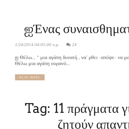
ஐΈνας συναισθημα
1/24/2014 04:05:00 π.μ.
24
ஐ Θέλω… “ μια αγάπη δυνατή , να’ ρθει -απόψε- να με
Θέλω μια αγάπη ουρανό...
READ MORE
Tag: 11 πράγματα γ
ζητούν απαντή