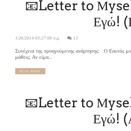
📧Letter to Μysel
Εγώ! (
1/26/2014 03:27:00 π.μ.
13
Συνέχεια της προηγούμενης ανάρτησης: Ο Εαυτός μου
μάθεις; Αν είμα...
READ MORE
📧Letter to Μysel
Εγώ! (