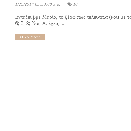
1/25/2014 03:59:00 π.μ.
18
Εντάξει βρε Μαρία, το ξέρω πως τελευταία (και) με τ
6; 3; 2; Ναι; Α, έχεις ...
READ MORE