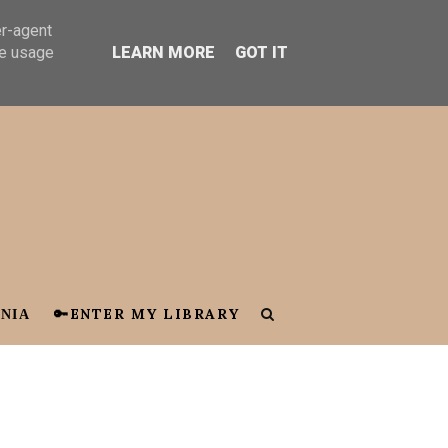
er-agent
te usage
LEARN MORE
GOT IT
ΝΙΑ
🔑ENTER MY LIBRARY