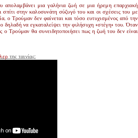
υ απολαμβάνει μια γαλήνια ζωή σε μια ήρεμη επαρχιακή
ι σπίτι στην καλοσυνάτη σύζυγό του και οι σχέσεις του με
ία, ο Τρούμαν δεν φαίνεται και τόσο ευτυχισμένος από την
μο δηλαδή να εγκαταλείψει την φιλήσυχη «στέγη» του. Όταν
ώς ο Τρούμαν θα συνειδητοποιήσει πως η ζωή του δεν είναι
ιλερ
της ταινίας: