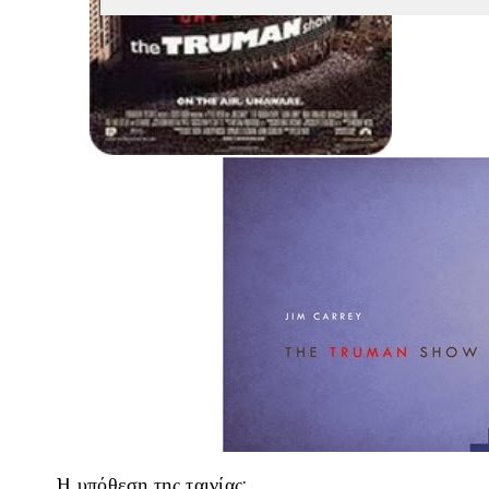
H υπόθεση της ταινίας: