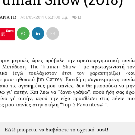
Truman Show (2018)
ΡΙΑ Π.)
At 1/05/2014 06:21:00 μ.μ.
12
Save
ριν μερικές ώρες πρόβαλε την αριστουργηματική ταινία
 Μετάδοση: The Truman Show
”
με πρωταγωνιστή τον
φικό
(εγώ τουλάχιστον έτσι τον χαρακτηρίζω)
-και
ο μου-
ηθοποιό
Jim Carrey
. Επειδή η συγκεκριμένη ταινία
 από τις αγαπημένες μου ταινίες, δεν θα μπορούσα να μην
ω γι’ αυτήν. Και λέω να “
ξανά-γράψω
”, αφού ήδη σας έχω
ίγο γι’ αυτήν, αφού την είχα προσθέσει στις πέντε πιο
ς μου ταινίες στην στήλη “
Top 5 Favorites#
”.
ΕΔΩ
μπορείτε να διαβάσετε το σχετικό post!