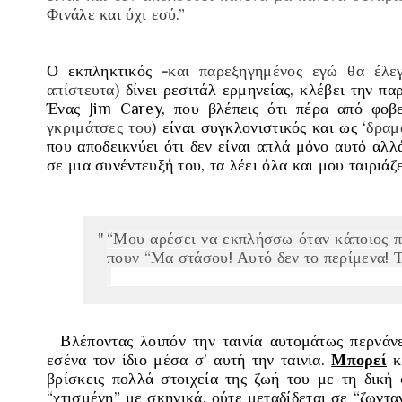
Φινάλε και όχι εσύ.”
Ο εκπληκτικός
-
και παρεξηγημένος εγώ θα έλε
απίστευτα)
δίνει ρεσιτάλ ερμηνείας, κλέβει την πα
Ένας
Jim Carey
, που βλέπεις ότι πέρα από φο
γκριμάτσες του)
είναι συγκλονιστικός και ως ‘
δραμ
που αποδεικνύει ότι δεν είναι απλά μόνο αυτό αλλ
σε μια συνέντευξή του,
τα λέει όλα και μου ταιριάζ
“Μου αρέσει να εκπλήσσω όταν κάποιος πι
πουν “Μα στάσου! Αυτό δεν το περίμενα! Τι
Βλέποντας λοιπόν την ταινία αυτομάτως περνάν
εσένα τον ίδιο μέσα σ’ αυτή την ταινία.
Μπορεί
κα
βρίσκεις πολλά στοιχεία της ζωή του με τη δική
“
χτισμένη
” με σκηνικά, ούτε μεταδίδεται σε “
ζωντα