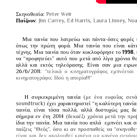
Σκηνοθεσία
:
Peter Weir
Παίζουν
:
Jim Carrey
,
Ed Harris
,
Laura Linney
,
Noa
Μια ταινία που λατρεύω και πάντα
-όσες φορές 
όπως την πρώτη φορά. Μια ταινία που είναι κάτ
τέχνης. Μια ταινία που όταν κυκλοφόρησε το
1998
,
να “
προφητεύει
” αυτό που μετά από λίγα χρόνια θ
αλλά και εκτός τηλεόρασης. Είναι σαν μια ειρων
26/6/2011
:
“τελικά ο κινηματογράφος εμπνέεται
κινηματογράφο; Ιδού η απορία!!!”
Η συγκεκριμένη ταινία
(με ένα ευφυΐας σενά
soundtruck)
έχει χαρακτηριστεί
“η καλύτερη ταινί
ταινία, είναι τόσα πολλά, αλλά δυστυχώς μας δε
σήμερα εν έτη 2014
(δεκαέξι χρόνια μετά την προ
ίδια την ταινία. Μια ταινία που απλά εμπνέει και 
παίζεις “Θεός”, όσο κι αν προσπαθείς να “σκηνοθ
είναι και δεν ακολουθεί κανένα μα κανένα σενάρι