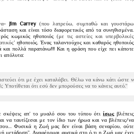
γα
-
Jim Carrey
(που λατρεύω, συμπαθώ και γουστάρω
ράσταση και είναι τόσο διαφορετικός από τα συνηθισμένα.
βερός κωμικός ηθοποιός
(με τις αστείες και υπερβολικές
ατικός
’ ηθοποιός. Ένας ταλαντούχος και καθαρός ηθοποιός
ά και πολλά παραπάνω!!! Και η φράση που είχε πει κάποτε
ει απόλυτα:
στεύει ότι με έχει καταλάβει. Θέλω να κάνω κάτι ώστε ν
; Υποτίθεται ότι εσύ δεν μπορούσες να το κάνεις αυτό.”
ε σκέψεις απ’ το μυαλό σου του τύπου ότι
ίσως
βλέπεις
ι να ταυτίζεσαι με τον ίδιο των ήρωα και να βλέπεις/να
 σου… Φυσικά η Ζωή μας δεν είναι βάση σεναρίου, ούτε
νή μετάδοση
”. Αναφέρομαι φυσικά στο ό,τι η Ζωή μας έχει