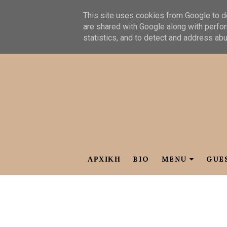
This site uses cookies from Google to de
are shared with Google along with perfor
statistics, and to detect and address ab
ΑΡΧΙΚΗ
BIO
MENU
GUE