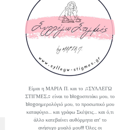
Είμαι η ΜΑΡΙΑ Π. και το ♫ΣΥΛΛΕΓΩ
ΣΤΙΓΜΕΣ♫ είναι το blogοσπιτάκι μου, το
blogoημερολόγιό μου, το προσωπικό μου
καταφύγιο... και γράφω Σκέψεις... και ό,τι
άλλο κατεβαίνει αυθόρμητα απ' το
ανήσυχο μυαλό μου!!! Όλες οι