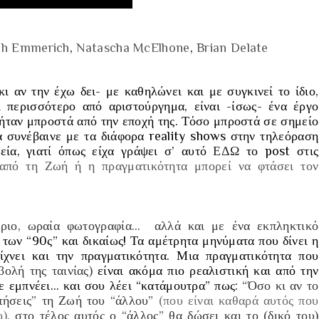
h Emmerich
,
Natascha McElhone
,
Brian Delate
κι αν την έχω δει-
με καθηλώνει και με συγκινεί το ίδιο,
ι περισσότερο από αριστούργημα, είναι
-ίσως-
ένα έργο
 ήταν μπροστά από την εποχή της. Τόσο μπροστά σε σημείο
α συνέβαινε με τα διάφορα reality shows στην τηλεόραση
εία, γιατί όπως είχα γράψει σ’ αυτό
ΕΔΩ
το post στις
 από τη Ζωή ή η πραγματικότητα μπορεί να φτάσει τον
ριο, ωραία φωτογραφία… αλλά και με ένα εκπληκτικό
α των “90ς”
και δικαίως! Τα αμέτρητα μηνύματα που δίνει η
ίχνει και την πραγματικότητα. Μια πραγματικότητα που
βολή της ταινίας)
είναι ακόμα πιο ρεαλιστική και από την
σε εμπνέει… και σου λέει “
κατάμουτρα
” πως:
“Όσο κι αν το
ετήσεις” τη Ζωή του “άλλου”
(που είναι καθαρά αυτός που
ο),
στο τέλος αυτός ο “άλλος” θα δώσει και το
(δικό του)