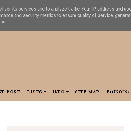
liver its services and to analyze traffic. Your IP address and us
mance and security metrics to ensure quality of service, genera
use.
ST POST
LISTS
INFO
SITE MAP
ΕΠΙΚΟΙΝΩ