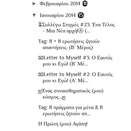
►
Φεβρουαρίου 2014
(11)
▼
Ιανουαρίου 2014
(15)
⏳Συλλέγω Στιγμές #23: Ένα Τέλος
- Μια Νέα αρχή!Ⓐ (...
Tag: 11 + 11 ερωτήσεις ζητούν
απαντήσεις. (Β’ Μέρος)
📧Letter to Μyself #3: Ο Εαυτός
μου κι Εγώ! (Β’ Μέ...
📧Letter to Μyself #2: Ο Εαυτός
μου κι Εγώ! (Α’ Μέ...
ஐΈνας συναισθηματικός (μου)
κόσμος…ஐ
Tag: 11 πράγματα για μένα & 11
ερωτήσεις ζητούν απ...
Η Πρώτη (μου) Αγάπη!