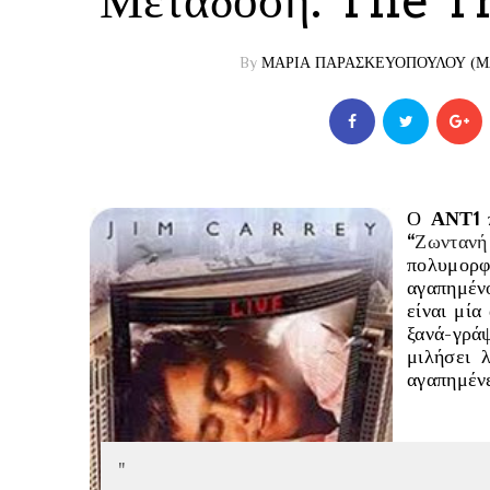
Μετάδοση: The 
By
ΜΑΡΙΑ ΠΑΡΑΣΚΕΥΟΠΟΥΛΟΥ (ΜΑ
Ο
ΑΝΤ1
π
“
Ζωντανή
πολυμορ
αγαπημέν
είναι μία
ξανά-γράψ
μιλήσει λ
αγαπημένε