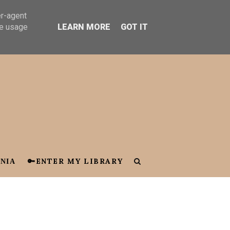
er-agent
te usage
LEARN MORE
GOT IT
ΝΙΑ
🔑ENTER MY LIBRARY