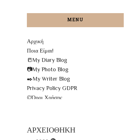
MENU
Αρχική
Ποια Είμαι!
📒My Diary Blog
📷My Photo Blog
✒️My Writer Blog
Privacy Policy GDPR
©️Όροι Χρήσης
✉️Contact me!
🔝All The Posts
🗾Site Map
ΑΡΧΕΙΟΘΗΚΗ
📌Info Πρόσβασης Βιβλιοθήκης