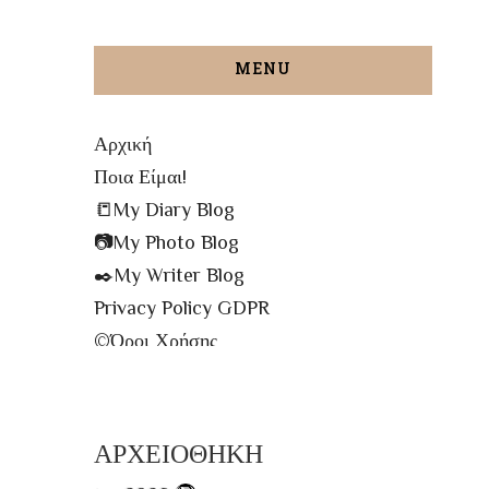
MENU
Αρχική
Ποια Είμαι!
📒My Diary Blog
📷My Photo Blog
✒️My Writer Blog
Privacy Policy GDPR
©️Όροι Χρήσης
✉️Contact me!
🔝All The Posts
🗾Site Map
ΑΡΧΕΙΟΘΗΚΗ
📌Info Πρόσβασης Βιβλιοθήκης