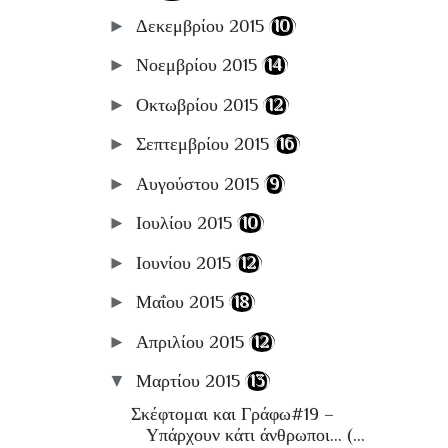
►
Δεκεμβρίου 2015
(10)
►
Νοεμβρίου 2015
(14)
►
Οκτωβρίου 2015
(12)
►
Σεπτεμβρίου 2015
(16)
►
Αυγούστου 2015
(9)
►
Ιουλίου 2015
(10)
►
Ιουνίου 2015
(12)
►
Μαΐου 2015
(18)
►
Απριλίου 2015
(12)
▼
Μαρτίου 2015
(13)
Σκέφτομαι και Γράφω#19 –
Υπάρχουν κάτι άνθρωποι… (...