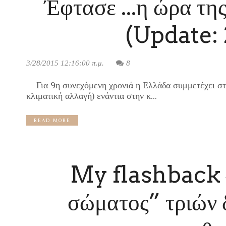
Έφτασε ...η ώρα τη
(Update:
3/28/2015 12:16:00 π.μ.
8
Για 9η συνεχόμενη χρονιά η Ελλάδα συμμετέχει στη
κλιματική αλλαγή) ενάντια στην κ...
READ MORE
My flashback 
σώματος” τριών 