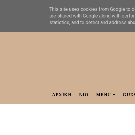
This site uses cookies from Google to de
are shared with Google along with perfor
statistics, and to detect and address ab
ΑΡΧΙΚΗ
BIO
MENU
GUE