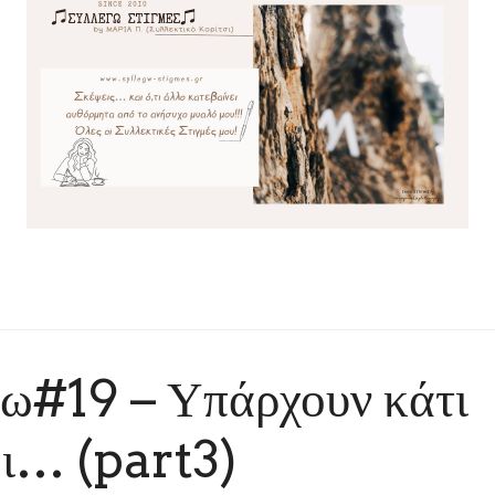
φω#19 – Υπάρχουν κάτι
ι… (part3)