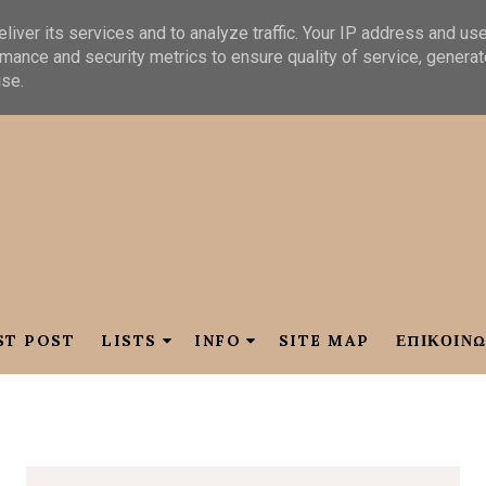
liver its services and to analyze traffic. Your IP address and us
mance and security metrics to ensure quality of service, genera
use.
ST POST
LISTS
INFO
SITE MAP
ΕΠΙΚΟΙΝΩ