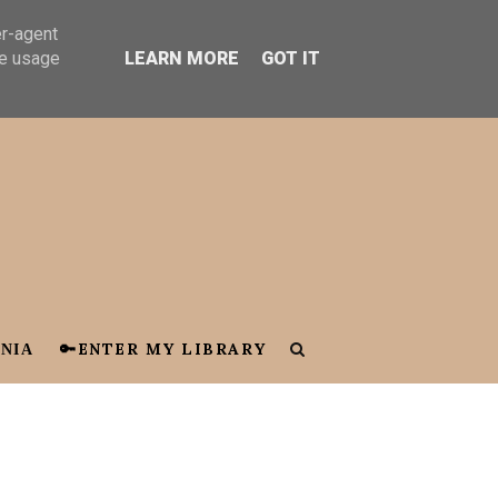
er-agent
te usage
LEARN MORE
GOT IT
ΝΙΑ
🔑ENTER MY LIBRARY