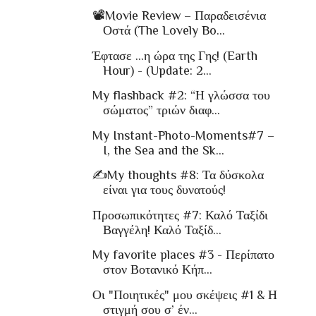
📽Movie Review – Παραδεισένια
Οστά (The Lovely Bo...
Έφτασε ...η ώρα της Γης! (Earth
Hour) - (Update: 2...
My flashback #2: “Η γλώσσα του
σώματος” τριών διαφ...
My Instant-Photo-Moments#7 –
I, the Sea and the Sk...
✍My thoughts #8: Τα δύσκολα
είναι για τους δυνατούς!
Προσωπικότητες #7: Καλό Ταξίδι
Βαγγέλη! Καλό Ταξίδ...
My favorite places #3 - Περίπατο
στον Βοτανικό Κήπ...
Οι "Ποιητικές" μου σκέψεις #1 & Η
στιγμή σου σ’ έν...