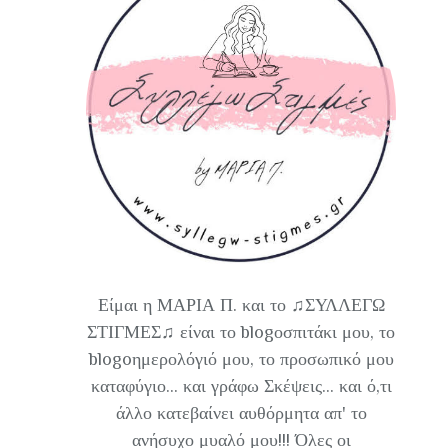
Είμαι η ΜΑΡΙΑ Π. και το ♫ΣΥΛΛΕΓΩ
ΣΤΙΓΜΕΣ♫ είναι το blogοσπιτάκι μου, το
blogoημερολόγιό μου, το προσωπικό μου
καταφύγιο... και γράφω Σκέψεις... και ό,τι
άλλο κατεβαίνει αυθόρμητα απ' το
ανήσυχο μυαλό μου!!! Όλες οι