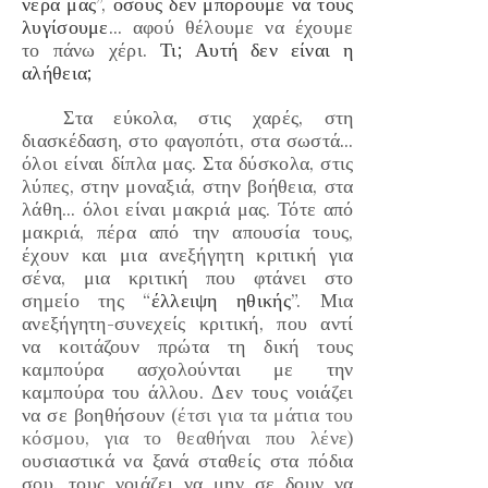
νερά μας
”,
όσους δεν μπορούμε να τους
λυγίσουμε
… αφού θέλουμε να έχουμε
το πάνω χέρι.
Τι; Αυτή δεν είναι η
αλήθεια;
Στα
εύκολα, στις χαρές, στη
διασκέδαση, στο φαγοπότι, στα σωστά…
όλοι είναι δίπλα μας. Στα
δύσκολα, στις
λύπες, στην μοναξιά, στην βοήθεια, στα
λάθη
… όλοι είναι μακριά μας. Τότε από
μακριά, πέρα από την απουσία τους,
έχουν και μια ανεξήγητη κριτική για
σένα, μια κριτική που φτάνει στο
σημείο της “
έλλειψη ηθικής
”. Μια
ανεξήγητη-συνεχείς κριτική, που αντί
να κοιτάζουν πρώτα τη δική τους
καμπούρα ασχολούνται με την
καμπούρα του άλλου. Δεν τους νοιάζει
να σε βοηθήσουν
(έτσι για τα μάτια του
κόσμου, για το θεαθήναι που λένε)
ουσιαστικά να ξανά σταθείς στα πόδια
σου, τους νοιάζει να μην σε δουν να