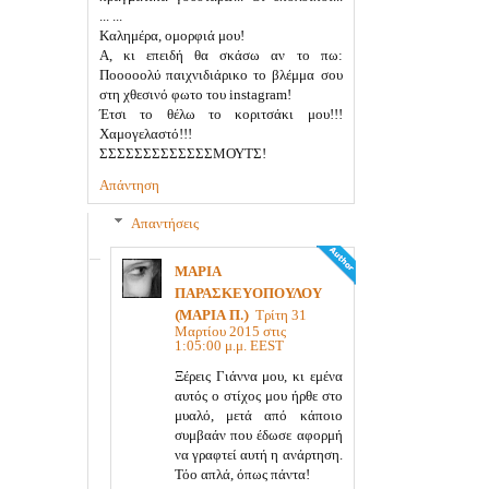
... ...
Καλημέρα, ομορφιά μου!
Α, κι επειδή θα σκάσω αν το πω:
Ποοοοολύ παιχνιδιάρικο το βλέμμα σου
στη χθεσινό φωτο του instagram!
Έτσι το θέλω το κοριτσάκι μου!!!
Χαμογελαστό!!!
ΣΣΣΣΣΣΣΣΣΣΣΣΣΜΟΥΤΣ!
Απάντηση
Απαντήσεις
ΜΑΡΙΑ
ΠΑΡΑΣΚΕΥΟΠΟΥΛΟΥ
(ΜΑΡΙΑ Π.)
Τρίτη 31
Μαρτίου 2015 στις
1:05:00 μ.μ. EEST
Ξέρεις Γιάννα μου, κι εμένα
αυτός ο στίχος μου ήρθε στο
μυαλό, μετά από κάποιο
συμβαάν που έδωσε αφορμή
να γραφτεί αυτή η ανάρτηση.
Τόο απλά, όπως πάντα!