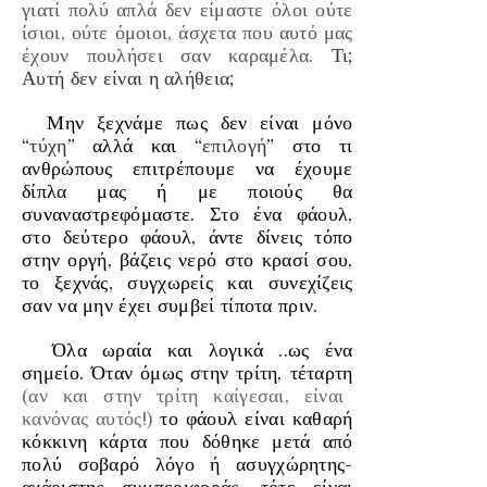
γιατί πολύ απλά δεν είμαστε όλοι ούτε
ίσιοι, ούτε όμοιοι, άσχετα που αυτό μας
έχουν πουλήσει σαν καραμέλα.
Τι;
Αυτή δεν είναι η αλήθεια;
Μην ξεχνάμε πως δεν είναι μόνο
“
τύχη
” αλλά και “
επιλογή
” στο τι
ανθρώπους επιτρέπουμε να έχουμε
δίπλα μας ή με ποιούς θα
συναναστρεφόμαστε. Στο ένα φάουλ,
στο δεύτερο φάουλ, άντε δίνεις τόπο
στην οργή, βάζεις νερό στο κρασί σου,
το ξεχνάς, συγχωρείς και συνεχίζεις
σαν να μην έχει συμβεί τίποτα πριν.
Όλα ωραία και λογικά ..ως ένα
σημείο. Όταν όμως στην τρίτη, τέταρτη
(αν και στην τρίτη καίγεσαι, είναι
κανόνας αυτός!)
το φάουλ είναι καθαρή
κόκκινη κάρτα που δόθηκε μετά από
πολύ σοβαρό λόγο ή ασυγχώρητης-
αχάριστης συμπεριφοράς, τότε είναι