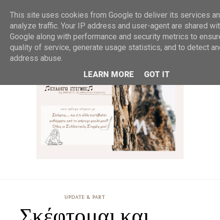
MENU
This site uses cookies from Google to deliver its services an
analyze traffic. Your IP address and user-agent are shared wi
Google along with performance and security metrics to ensur
quality of service, generate usage statistics, and to detect a
address abuse.
LEARN MORE
GOT IT
UPDATE & PART
Σκέφτομαι και