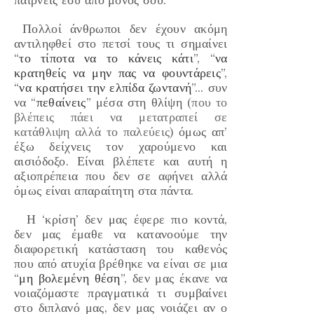
Πολλοί άνθρωποι δεν έχουν ακόμη
αντιληφθεί στο πετσί τους τι σημαίνει
“
το τίποτα να το κάνεις κάτι
”, “
να
κρατηθείς να μην πας να φουντάρεις
”,
“
να κρατήσει την ελπίδα ζωντανή
”… συν
να “
πεθαίνεις
” μέσα στη θλίψη
(που το
βλέπεις πάει να μετατραπεί σε
κατάθλιψη αλλά το παλεύεις)
όμως απ’
έξω δείχνεις τον χαρούμενο και
αισιόδοξο. Είναι βλέπετε και αυτή η
αξιοπρέπεια που δεν σε αφήνει αλλά
όμως είναι απαραίτητη στα πάντα.
Η ‘
κρίση
’ δεν μας έφερε πιο κοντά,
δεν μας έμαθε να κατανοούμε την
διαφορετική κατάσταση του καθενός
που από ατυχία βρέθηκε να είναι σε μια
“
μη βολεμένη θέση
”, δεν μας έκανε να
νοιαζόμαστε πραγματικά τι συμβαίνει
στο διπλανό μας, δεν μας νοιάζει αν ο