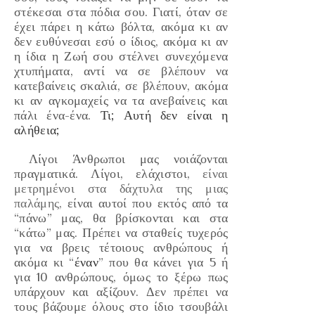
στέκεσαι στα πόδια σου. Γιατί, όταν σε
έχει πάρει η κάτω βόλτα, ακόμα κι αν
δεν ευθύνεσαι εσύ ο ίδιος, ακόμα κι αν
η ίδια η Ζωή σου στέλνει συνεχόμενα
χτυπήματα, αντί να σε βλέπουν να
κατεβαίνεις σκαλιά, σε βλέπουν, ακόμα
κι αν αγκομαχείς να τα ανεβαίνεις και
πάλι ένα-ένα.
Τι; Αυτή δεν είναι η
αλήθεια;
Λίγοι Άνθρωποι μας νοιάζονται
πραγματικά. Λίγοι, ελάχιστοι,
είναι
μετρημένοι στα δάχτυλα της μιας
παλάμης,
είναι αυτοί που εκτός από τα
“
πάν
ω” μας, θα βρίσκονται και στα
“
κάτω
” μας. Πρέπει να σταθείς τυχερός
για να βρεις τέτοιους ανθρώπους ή
ακόμα κι “
έναν
” που θα κάνει για 5 ή
για 10 ανθρώπους, όμως το ξέρω πως
υπάρχουν και αξίζουν. Δεν πρέπει να
τους βάζουμε όλους στο ίδιο τσουβάλι