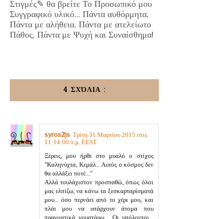
Στιγμές✎ θα βρείτε Το Προσωπικό μου
Συγγραφικό υλικό... Πάντα αυθόρμητα,
Πάντα με αλήθεια, Πάντα με ατελείωτο
Πάθος, Πάντα με Ψυχή και Συναίσθημα!
4 ΣΧΌΛΙΑ :
syros2js
Τρίτη 31 Μαρτίου 2015 στις
11:14:00 π.μ. EEST
Ξέρεις, μου ήρθε στο μυαλό ο στίχος
"Καληνύχτα, Κεμάλ... Αυτός ο κόσμος δεν
θα αλλάξει ποτέ..."
Αλλά τουλάχιστον προσπαθώ, όπως όλοι
μας ελπίζω, να κάνω τα ξεσκαρταρίσματά
μου... όσο περνάει από το χέρι μου, και
πλάι μου να υπάρχουν άτομα που
πραγματικά γουστάρω... Οι υπόλοιποι...