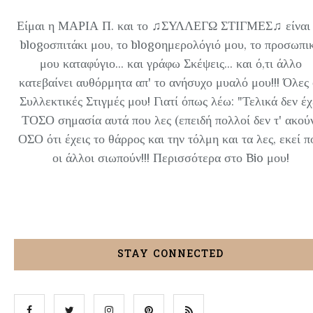
Είμαι η ΜΑΡΙΑ Π. και το ♫ΣΥΛΛΕΓΩ ΣΤΙΓΜΕΣ♫ είναι 
blogοσπιτάκι μου, το blogoημερολόγιό μου, το προσωπι
μου καταφύγιο... και γράφω Σκέψεις... και ό,τι άλλο
κατεβαίνει αυθόρμητα απ' το ανήσυχο μυαλό μου!!! Όλες 
Συλλεκτικές Στιγμές μου! Γιατί όπως λέω: "Τελικά δεν έχ
ΤΟΣΟ σημασία αυτά που λες (επειδή πολλοί δεν τ' ακού
ΟΣΟ ότι έχεις το θάρρος και την τόλμη και τα λες, εκεί π
οι άλλοι σιωπούν!!! Περισσότερα στο Bio μου!
STAY CONNECTED