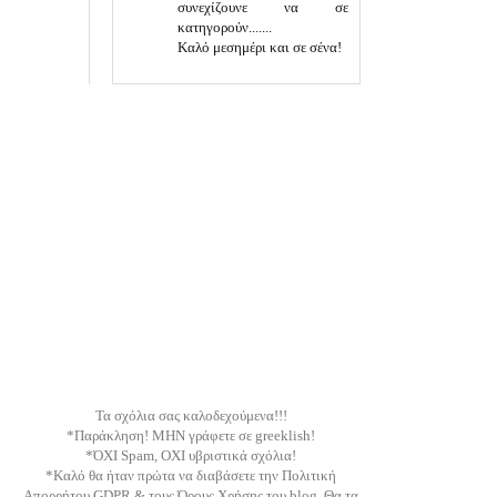
συνεχίζουνε να σε
κατηγορούν.......
Καλό μεσημέρι και σε σένα!
Τα σχόλια σας καλοδεχούμενα!!!
*Παράκληση! ΜΗΝ γράφετε σε greeklish!
*ΌΧΙ Spam, ΟΧΙ υβριστικά σχόλια!
*Καλό θα ήταν πρώτα να διαβάσετε την Πολιτική
Απορρήτου GDPR & τους Όρους Χρήσης του blog. Θα τα