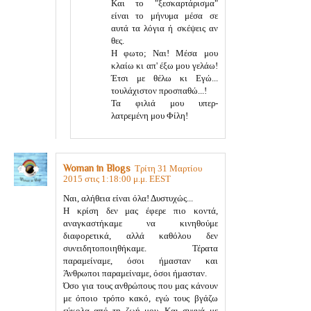
Και το "ξεσκαρτάρισμα"
είναι το μήνυμα μέσα σε
αυτά τα λόγια ή σκέψεις αν
θες.
Η φωτο; Ναι! Μέσα μου
κλαίω κι απ' έξω μου γελάω!
Έτσι με θέλω κι Εγώ...
τουλάχιστον προσπαθώ...!
Τα φιλιά μου υπερ-
λατρεμένη μου Φίλη!
Woman in Blogs
Τρίτη 31 Μαρτίου
2015 στις 1:18:00 μ.μ. EEST
Ναι, αλήθεια είναι όλα! Δυστυχώς...
Η κρίση δεν μας έφερε πιο κοντά,
αναγκαστήκαμε να κινηθούμε
διαφορετικά, αλλά καθόλου δεν
συνειδητοποιηθήκαμε. Τέρατα
παραμείναμε, όσοι ήμασταν και
Άνθρωποι παραμείναμε, όσοι ήμασταν.
Όσο για τους ανθρώπους που μας κάνουν
με όποιο τρόπο κακό, εγώ τους βγάζω
εύκολα από τη ζωή μου. Και συχνά με