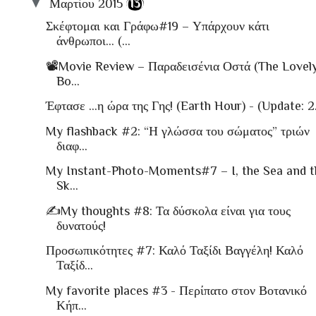
▼
Μαρτίου 2015
(13)
Σκέφτομαι και Γράφω#19 – Υπάρχουν κάτι
άνθρωποι… (...
📽Movie Review – Παραδεισένια Οστά (The Lovel
Bo...
Έφτασε ...η ώρα της Γης! (Earth Hour) - (Update: 2.
My flashback #2: “Η γλώσσα του σώματος” τριών
διαφ...
My Instant-Photo-Moments#7 – I, the Sea and t
Sk...
✍My thoughts #8: Τα δύσκολα είναι για τους
δυνατούς!
Προσωπικότητες #7: Καλό Ταξίδι Βαγγέλη! Καλό
Ταξίδ...
My favorite places #3 - Περίπατο στον Βοτανικό
Κήπ...