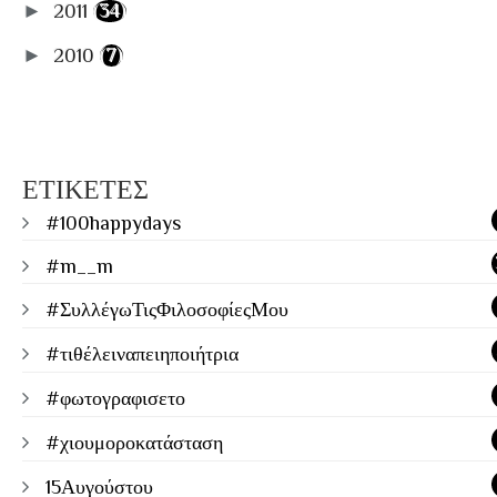
►
2011
(34)
►
2010
(7)
ΕΤΙΚΕΤΕΣ
#100happydays
#m__m
#ΣυλλέγωΤιςΦιλοσοφίεςΜου
#τιθέλειναπειηποιήτρια
#φωτογραφισετο
#χιουμοροκατάσταση
15Αυγούστου