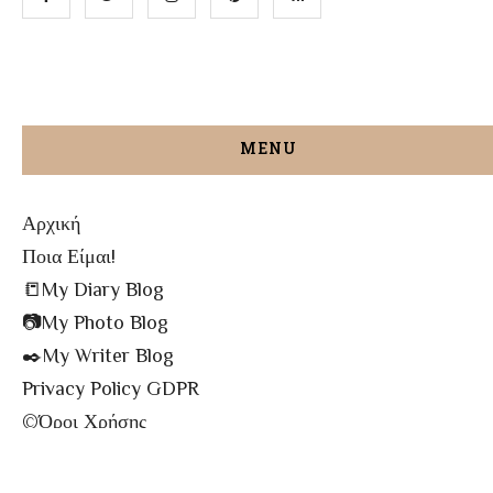
MENU
Αρχική
Ποια Είμαι!
📒My Diary Blog
📷My Photo Blog
✒️My Writer Blog
Privacy Policy GDPR
©️Όροι Χρήσης
✉️Contact me!
🔝All The Posts