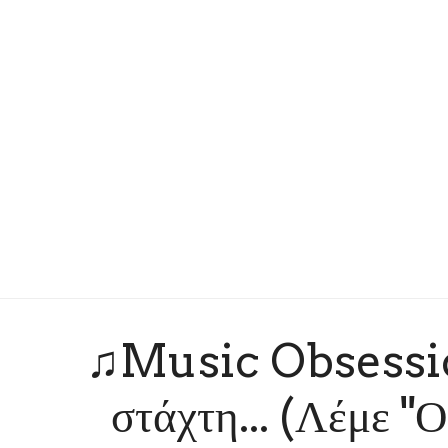
♫Music Obsessio
στάχτη... (Λέμε "