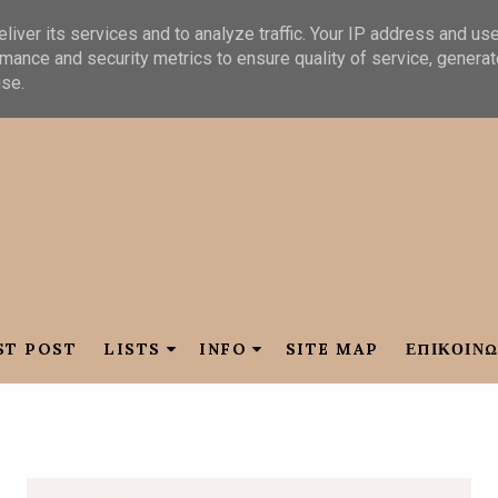
liver its services and to analyze traffic. Your IP address and us
mance and security metrics to ensure quality of service, genera
use.
ST POST
LISTS
INFO
SITE MAP
ΕΠΙΚΟΙΝΩ