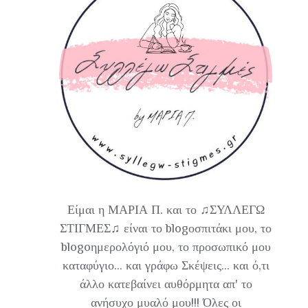
Είμαι η ΜΑΡΙΑ Π. και το ♫ΣΥΛΛΕΓΩ
ΣΤΙΓΜΕΣ♫ είναι το blogοσπιτάκι μου, το
blogoημερολόγιό μου, το προσωπικό μου
καταφύγιο... και γράφω Σκέψεις... και ό,τι
άλλο κατεβαίνει αυθόρμητα απ' το
ανήσυχο μυαλό μου!!! Όλες οι