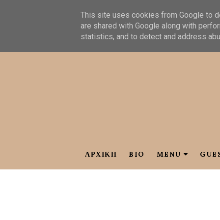
This site uses cookies from Google to de
are shared with Google along with perfor
statistics, and to detect and address ab
ΑΡΧΙΚΗ
BIO
MENU
GUE