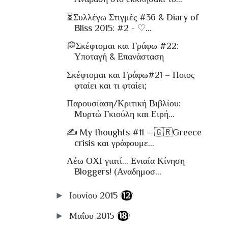
⏳Συλλέγω Στιγμές #36 & Diary of
Bliss 2015: #2 - ♡...
💭Σκέφτομαι και Γράφω #22:
Υποταγή & Επανάσταση
Σκέφτομαι και Γράφω#21 – Ποιος
φταίει και τι φταίει;
Παρουσίαση/Κριτική Βιβλίου:
Μυρτώ Γκιούλη και Ειρή...
✍ My thoughts #11 – 🇬🇷Greece
crisis και γράφουμε...
Λέω ΟΧΙ γιατί... Ενιαία Κίνηση
Bloggers! (Αναδημοσ...
►
Ιουνίου 2015
(12)
►
Μαΐου 2015
(18)