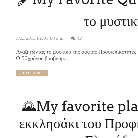
το μυστικ
7/25/2015 01:01:00 π.μ.
12
Αναζητώντας το μυστικό της σοφίας Προσωπικότητες 
Ο 30χρόνος βραβευμ...
READ MORE
🌄My favorite pla
εκκλησάκι του Προφ