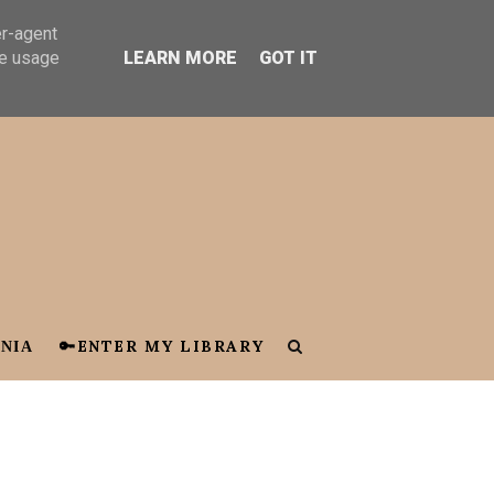
er-agent
te usage
LEARN MORE
GOT IT
ΝΙΑ
🔑ENTER MY LIBRARY