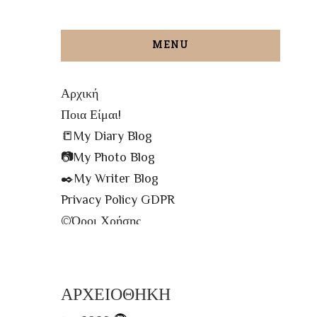
MENU
Αρχική
Ποια Είμαι!
📒My Diary Blog
📷My Photo Blog
✒️My Writer Blog
Privacy Policy GDPR
©️Όροι Χρήσης
✉️Contact me!
🔝All The Posts
🗾Site Map
ΑΡΧΕΙΟΘΗΚΗ
📌Info Πρόσβασης Βιβλιοθήκης