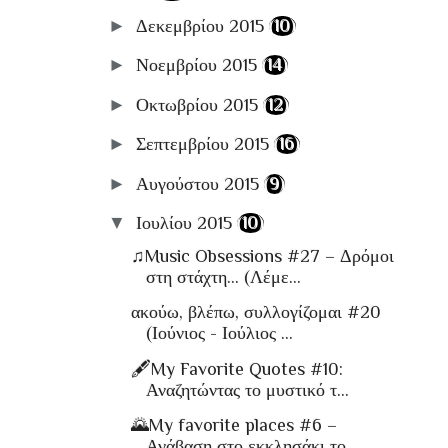
►
Δεκεμβρίου 2015
(10)
►
Νοεμβρίου 2015
(14)
►
Οκτωβρίου 2015
(12)
►
Σεπτεμβρίου 2015
(16)
►
Αυγούστου 2015
(9)
▼
Ιουλίου 2015
(10)
♫Music Obsessions #27 – Δρόμοι
στη στάχτη... (Λέμε...
ακούω, βλέπω, συλλογίζομαι #20
(Ιούνιος - Ιούλιος ...
🖋My Favorite Quotes #10:
Αναζητώντας το μυστικό τ...
🌄My favorite places #6 –
Ανάβαση στο εκκλησάκι το...