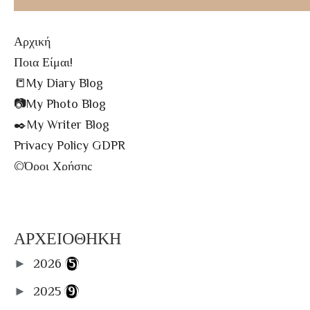
Αρχική
Ποια Είμαι!
📒My Diary Blog
📷My Photo Blog
✒️My Writer Blog
Privacy Policy GDPR
©️Όροι Χρήσης
✉️Contact me!
🔝All The Posts
🗾Site Map
ΑΡΧΕΙΟΘΗΚΗ
📌Info Πρόσβασης Βιβλιοθήκης
►
2026
(5)
🔑Enter My Library
Στήλες
►
2025
(9)