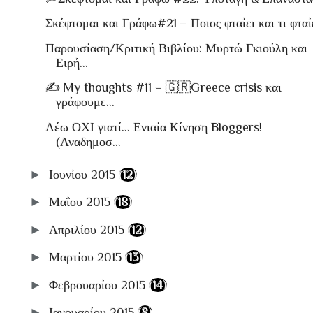
Σκέφτομαι και Γράφω#21 – Ποιος φταίει και τι φταίε
Παρουσίαση/Κριτική Βιβλίου: Μυρτώ Γκιούλη και
Ειρή...
✍ My thoughts #11 – 🇬🇷Greece crisis και
γράφουμε...
Λέω ΟΧΙ γιατί... Ενιαία Κίνηση Bloggers!
(Αναδημοσ...
►
Ιουνίου 2015
(12)
►
Μαΐου 2015
(18)
►
Απριλίου 2015
(12)
►
Μαρτίου 2015
(13)
►
Φεβρουαρίου 2015
(14)
►
Ιανουαρίου 2015
(8)