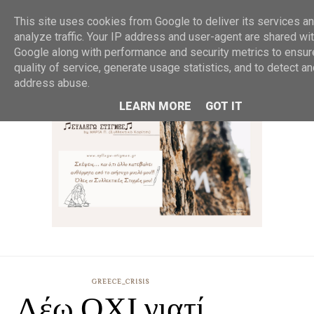
MENU
This site uses cookies from Google to deliver its services an
analyze traffic. Your IP address and user-agent are shared wi
Google along with performance and security metrics to ensur
quality of service, generate usage statistics, and to detect a
address abuse.
LEARN MORE
GOT IT
GREECE_CRISIS
Λέω ΟΧΙ γιατί...