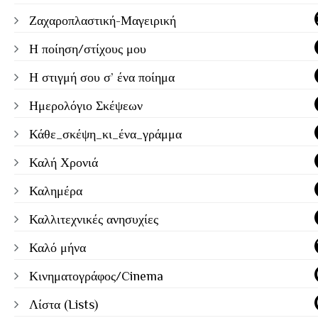
Ζαχαροπλαστική-Μαγειρική
Η ποίηση/στίχους μου
Η στιγμή σου σ’ ένα ποίημα
Ημερολόγιο Σκέψεων
Κάθε_σκέψη_κι_ένα_γράμμα
Καλή Χρονιά
Καλημέρα
Καλλιτεχνικές ανησυχίες
Καλό μήνα
Κινηματογράφος/Cinema
Λίστα (Lists)