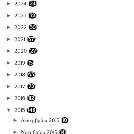
✏️Συγγράφω
►
2024
(24)
🎼Music
►
2023
(32)
📸Photography
►
2022
(30)
📽Cinema
🍴Food
►
2021
(37)
📚ΒιβλιοΚριτικές
►
2020
(27)
🛫Travel
►
2019
(15)
📋Αρχειοθήκες
►
2018
(63)
►
2017
(72)
►
2016
(112)
▼
2015
(148)
►
Δεκεμβρίου 2015
(10)
►
Νοεμβρίου 2015
(14)