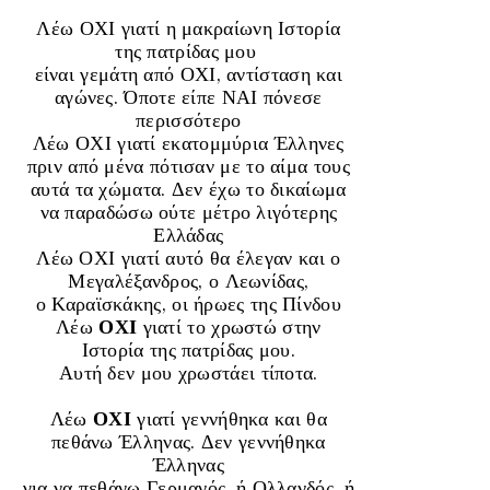
Λέω ΟΧΙ γιατί η μακραίωνη Ιστορία
της πατρίδας μου
είναι γεμάτη από ΟΧΙ, αντίσταση και
αγώνες. Όποτε είπε ΝΑΙ πόνεσε
περισσότερο
Λέω ΟΧΙ γιατί εκατομμύρια Έλληνες
πριν από μένα πότισαν με το αίμα τους
αυτά τα χώματα. Δεν έχω το δικαίωμα
να παραδώσω ούτε μέτρο λιγότερης
Ελλάδας
Λέω ΟΧΙ γιατί αυτό θα έλεγαν και ο
Μεγαλέξανδρος, ο Λεωνίδας,
ο Καραϊσκάκης, οι ήρωες της Πίνδου
Λέω
ΟΧΙ
γιατί το χρωστώ στην
Ιστορία της πατρίδας μου.
Αυτή δεν μου χρωστάει τίποτα.
Λέω
ΟΧΙ
γιατί γεννήθηκα και θα
πεθάνω Έλληνας. Δεν γεννήθηκα
Έλληνας
για να πεθάνω Γερμανός, ή Ολλανδός, ή