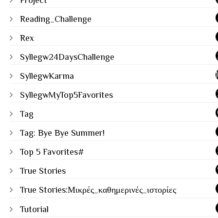
Reading_Challenge
Rex
Syllegw24DaysChallenge
SyllegwKarma
SyllegwMyTop5Favorites
Tag
Tag: Bye Bye Summer!
Top 5 Favorites#
True Stories
True Stories:Μικρές_καθημερινές_ιστορίες
Tutorial