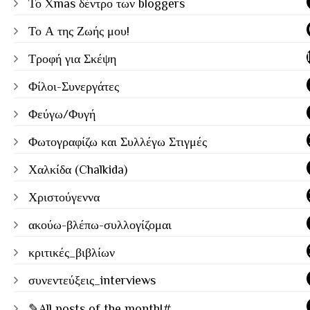
Το Xmas δέντρο των bloggers
Το Α της Ζωής μου!
Τροφή για Σκέψη
Φίλοι-Συνεργάτες
Φεύγω/Φυγή
Φωτογραφίζω και Συλλέγω Στιγμές
Χαλκίδα (Chalkida)
Χριστούγεννα
ακούω-βλέπω-συλλογίζομαι
κριτικές_βιβλίων
συνεντεύξεις_interviews
✎All posts of the month!#