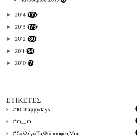
►
2014
(135)
►
2013
(173)
►
2012
(80)
►
2011
(34)
►
2010
(7)
ΕΤΙΚΕΤΕΣ
#100happydays
#m__m
#ΣυλλέγωΤιςΦιλοσοφίεςΜου