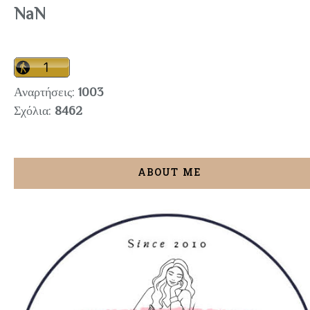
NaN
Αναρτήσεις:
1003
Σχόλια:
8462
ABOUT ME