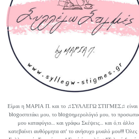
Είμαι η ΜΑΡΙΑ Π. και το ♫ΣΥΛΛΕΓΩ ΣΤΙΓΜΕΣ♫ είναι 
blogοσπιτάκι μου, το blogoημερολόγιό μου, το προσωπι
μου καταφύγιο... και γράφω Σκέψεις... και ό,τι άλλο
κατεβαίνει αυθόρμητα απ' το ανήσυχο μυαλό μου!!! Όλες 