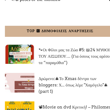
TOP 🔟 ΔΗΜΟΦΙΛΕΙΣ ΑΝΑΡΤΗΣΕΙΣ
🐾Οι Φίλοι μας τα Ζώα #5: 📖24 ΜΥΘΟΙ
ΤΟΥ ΑΙΣΩΠΟΥ… (Για όσους τους αρέσο
τα “παραμύθια”)
Δρώμενο:🎄Το Xmas δέντρο των
bloggers: Χ... όπως λέμε "Χαμόγελο"🎄
(part 1)
📽Movie on dvd Κριτική! – Philom