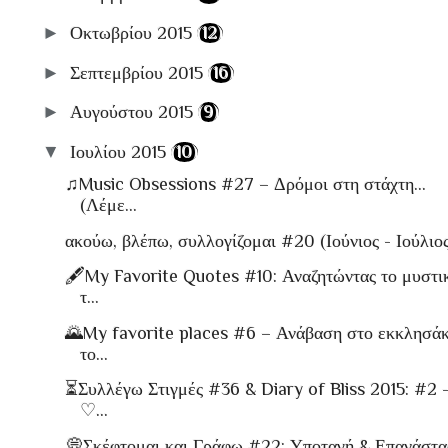
►
Οκτωβρίου 2015
(12)
►
Σεπτεμβρίου 2015
(16)
►
Αυγούστου 2015
(9)
▼
Ιουλίου 2015
(10)
♫Music Obsessions #27 – Δρόμοι στη στάχτη...
(Λέμε...
ακούω, βλέπω, συλλογίζομαι #20 (Ιούνιος - Ιούλιος 
🖋My Favorite Quotes #10: Αναζητώντας το μυστι
τ...
🌄My favorite places #6 – Ανάβαση στο εκκλησάκ
το...
⏳Συλλέγω Στιγμές #36 & Diary of Bliss 2015: #2 
♡...
💭Σκέφτομαι και Γράφω #22: Υποταγή & Επανάστ