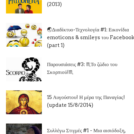
(2013)
🌏Διαδίκτυο-Τεχνολογία #1: Εικονίδια
emoticons & smileys του Facebook
(part 1)
Παρουσιάσεις #3: ♏Το ζώδιο του
Σκορπιού!♏
15 Αυγούστου! Η μέρα της Παναγίας!
(update 15/8/2014)
Συλλέγω Στιγμές #1 - Μια αισιόδοξη,