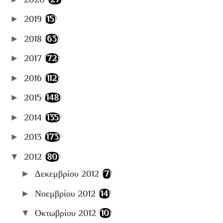
🛫Travel
►
2019
(15)
📋Αρχειοθήκες
►
2018
(63)
►
2017
(72)
►
2016
(112)
►
2015
(148)
►
2014
(135)
►
2013
(173)
▼
2012
(80)
►
Δεκεμβρίου 2012
(7)
►
Νοεμβρίου 2012
(14)
▼
Οκτωβρίου 2012
(10)