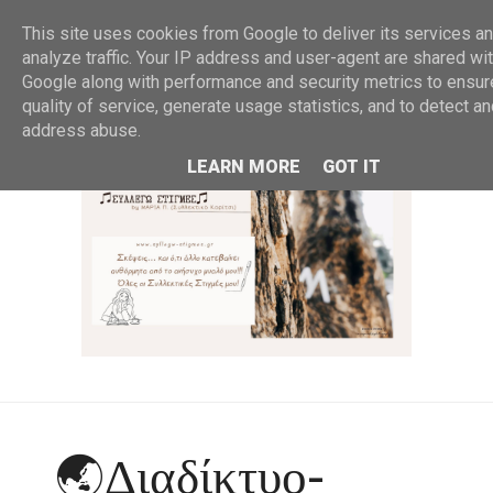
MENU
This site uses cookies from Google to deliver its services an
analyze traffic. Your IP address and user-agent are shared wi
Google along with performance and security metrics to ensur
quality of service, generate usage statistics, and to detect a
address abuse.
LEARN MORE
GOT IT
🌏Διαδίκτυο-