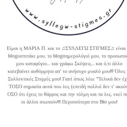
Είμαι η ΜΑΡΙΑ Π. και το ♫ΣΥΛΛΕΓΩ ΣΤΙΓΜΕΣ♫ είναι 
blogοσπιτάκι μου, το blogoημερολόγιό μου, το προσωπι
μου καταφύγιο... και γράφω Σκέψεις... και ό,τι άλλο
κατεβαίνει αυθόρμητα απ' το ανήσυχο μυαλό μου!!! Όλες 
Συλλεκτικές Στιγμές μου! Γιατί όπως λέω: "Τελικά δεν έχ
ΤΟΣΟ σημασία αυτά που λες (επειδή πολλοί δεν τ' ακού
ΟΣΟ ότι έχεις το θάρρος και την τόλμη και τα λες, εκεί π
οι άλλοι σιωπούν!!! Περισσότερα στο Bio μου!