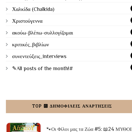
Χαλκίδα (Chalkida)
Χριστούγεννα
ακούω-βλέπω-συλλογίζομαι
κριτικές_βιβλίων
συνεντεύξεις_interviews
✎All posts of the month!#
TOP 🔟 ΔΗΜΟΦΙΛΕΙΣ ΑΝΑΡΤΗΣΕΙΣ
🐾Οι Φίλοι μας τα Ζώα #5: 📖24 ΜΥΘΟΙ