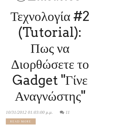
Τεχνολογία #2
(Tutorial):
Πως να
Διορθώσετε το
Gadget "Γίνε
Αναγνώστης"
10/31/2012 01:03:00 μ.μ.
11
READ MORE