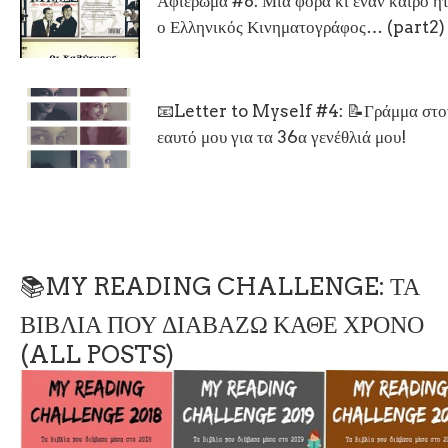
Αφιέρωμα #8: Μια φορά κι έναν καιρό ή
ο Ελληνικός Κινηματογράφος… (part2)
📧Letter to Myself #4: 📝Γράμμα στο
εαυτό μου για τα 36α γενέθλιά μου!
📚MY READING CHALLENGE: ΤΑ
ΒΙΒΛΙΑ ΠΟΥ ΔΙΑΒΑΖΩ ΚΑΘΕ ΧΡΟΝΟ
(ALL POSTS)