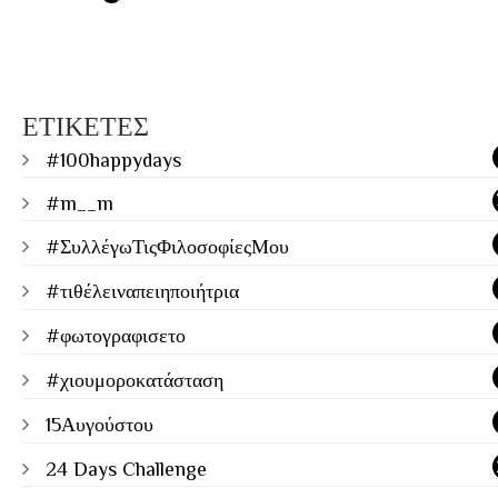
ΕΤΙΚΕΤΕΣ
#100happydays
#m__m
#ΣυλλέγωΤιςΦιλοσοφίεςΜου
#τιθέλειναπειηποιήτρια
#φωτογραφισετο
#χιουμοροκατάσταση
15Αυγούστου
24 Days Challenge