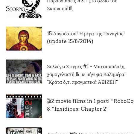
Παρουσιάσεις #3: ♏Το ζώδιο του
Σκορπιού!♏
15 Αυγούστου! Η μέρα της Παναγίας!
(update 15/8/2014)
Συλλέγω Στιγμές #1 - Μια αισιόδοξη,
χαμογελαστή & με μήνυμα Καλημέρα!
"Κράτα ό,τι πραγματικά ΑΞΙΖΕΙ!"
🎬2 movie films in 1 post! “RoboC
& “Insidious: Chapter 2”