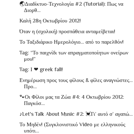
🌏Διαδίκτυο-Τεχνολογία #2 (Tutorial): Πως να
Διορθ...
Καλή 28η Οκτωβρίου 2012!
Όταν η (σχολική) προσπάθεια ανταμείβεται!
Το Ταξιδιάρικο Ημερολόγιο… από το παρελθόν!
Tag: “Το παιχνίδι των απραγματοποίητων ονείρων
μου!”
Tag: Ι ❤ greek fall!
Ενημέρωση προς τους φίλους & φίλες αναγνώστες…
Προ...
🐾Οι Φίλοι μας τα Ζώα #4: 4 Οκτωβρίου 2012:
Παγκόσ...
♪Let's Talk About Music #2: 💓Γι’ αυτό σ’ αγαπώ…
Το Μηδέν! (Συγκλονιστικό Video με ελληνικούς
υπότι...