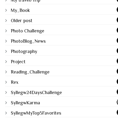
My travel/Trip
My_Book
Older post
Photo Challenge
PhotoBlog_News
Photography
Project
Reading_Challenge
Rex
Syllegw24DaysChallenge
SyllegwKarma
SyllegwMyTop5Favorites