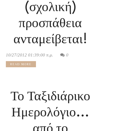
(σχολική)
προσπάθεια
ανταμείβεται!
10/27/2012 01:39:00 π.μ.
0
READ MORE
Το Ταξιδιάρικο
Ημερολόγιο…
από το