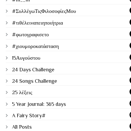
#ΣυλλέγωΤιςΦιλοσοφίεςΜου
#τιθέλειναπειηποιήτρια
#φωτογραφισετο
#χιουμοροκατάσταση
15Αυγούστου
24 Days Challenge
24 Songs Challenge
25 λέξεις
5 Year Journal: 365 days
A Fairy Story#
All Posts