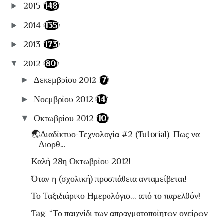
►
2015
(148)
►
2014
(135)
►
2013
(173)
▼
2012
(80)
►
Δεκεμβρίου 2012
(7)
►
Νοεμβρίου 2012
(14)
▼
Οκτωβρίου 2012
(10)
🌏Διαδίκτυο-Τεχνολογία #2 (Tutorial): Πως να
Διορθ...
Καλή 28η Οκτωβρίου 2012!
Όταν η (σχολική) προσπάθεια ανταμείβεται!
Το Ταξιδιάρικο Ημερολόγιο… από το παρελθόν!
Tag: “Το παιχνίδι των απραγματοποίητων ονείρων