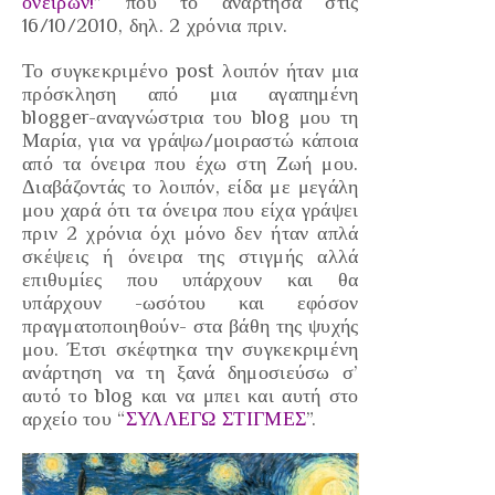
ονείρων!
” που το ανάρτησα στις
16/10/2010
, δηλ.
2 χρόνια πριν.
Το συγκεκριμένο post λοιπόν ήταν μια
πρόσκληση από μια αγαπημένη
blogger-αναγνώστρια του blog μου τη
Μαρία, για να γράψω/μοιραστώ κάποια
από τα όνειρα που έχω στη Ζωή μου.
Διαβάζοντάς το λοιπόν, είδα με μεγάλη
μου χαρά ότι τα όνειρα που είχα γράψει
πριν 2 χρόνια
όχι μόνο δεν ήταν απλά
σκέψεις ή όνειρα της στιγμής αλλά
επιθυμίες που υπάρχουν και θα
υπάρχουν -ωσότου και εφόσον
πραγματοποιηθούν- στα βάθη της ψυχής
μου. Έτσι σκέφτηκα την συγκεκριμένη
ανάρτηση να τη ξανά δημοσιεύσω σ’
αυτό το blog και να μπει και αυτή στο
αρχείο του “
ΣΥΛΛΕΓΩ ΣΤΙΓΜΕΣ
”.