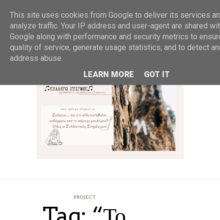
MENU
This site uses cookies from Google to deliver its services an
analyze traffic. Your IP address and user-agent are shared wi
Google along with performance and security metrics to ensur
quality of service, generate usage statistics, and to detect a
address abuse.
LEARN MORE
GOT IT
PROJECT
Tag: “Το