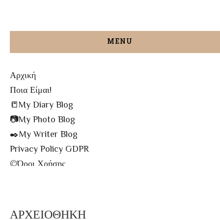
MENU
Αρχική
Ποια Είμαι!
📒My Diary Blog
📷My Photo Blog
✒️My Writer Blog
Privacy Policy GDPR
©️Όροι Χρήσης
✉️Contact me!
🔝All The Posts
🗾Site Map
ΑΡΧΕΙΟΘΗΚΗ