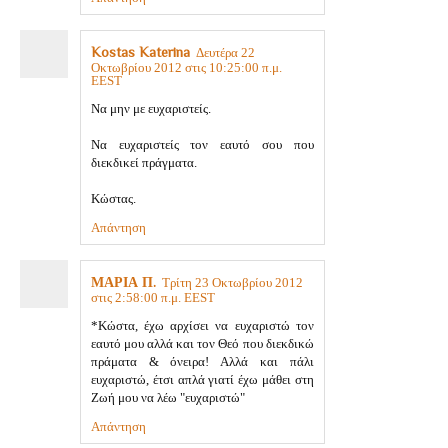
Kostas Katerina
Δευτέρα 22
Οκτωβρίου 2012 στις 10:25:00 π.μ.
EEST
Να μην με ευχαριστείς.
Να ευχαριστείς τον εαυτό σου που
διεκδικεί πράγματα.
Κώστας.
Απάντηση
ΜΑΡΙΑ Π.
Τρίτη 23 Οκτωβρίου 2012
στις 2:58:00 π.μ. EEST
*Κώστα, έχω αρχίσει να ευχαριστώ τον
εαυτό μου αλλά και τον Θεό που διεκδικώ
πράματα & όνειρα! Αλλά και πάλι
ευχαριστώ, έτσι απλά γιατί έχω μάθει στη
Ζωή μου να λέω "ευχαριστώ"
Απάντηση