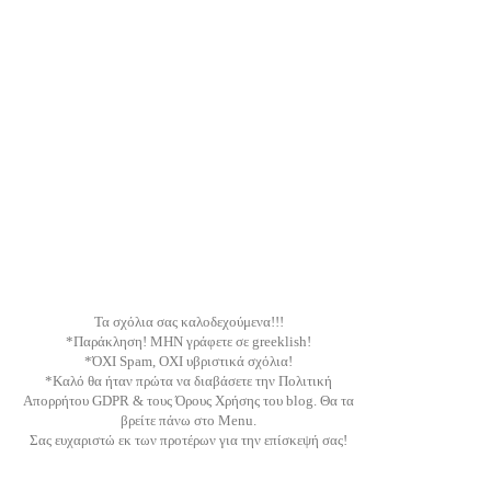
Τα σχόλια σας καλοδεχούμενα!!!
*Παράκληση! ΜΗΝ γράφετε σε greeklish!
*ΌΧΙ Spam, ΟΧΙ υβριστικά σχόλια!
*Καλό θα ήταν πρώτα να διαβάσετε την Πολιτική
Απορρήτου GDPR & τους Όρους Χρήσης του blog. Θα τα
βρείτε πάνω στο Menu.
Σας ευχαριστώ εκ των προτέρων για την επίσκεψή σας!