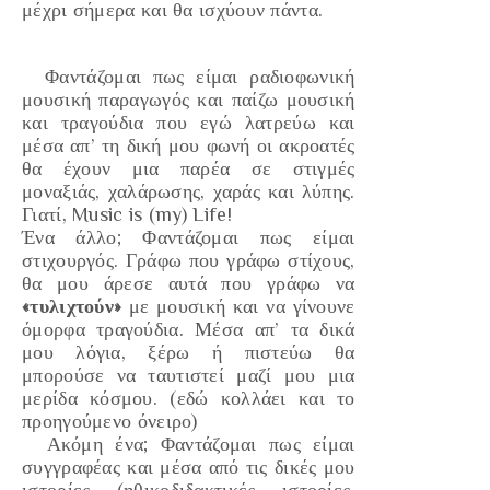
μέχρι σήμερα και θα ισχύουν πάντα.
Φαντάζομαι πως είμαι
ραδιοφωνική
μουσική παραγωγός
και παίζω μουσική
και τραγούδια που εγώ λατρεύω και
μέσα απ’ τη δική μου φωνή οι ακροατές
θα έχουν μια παρέα σε στιγμές
μοναξιάς, χαλάρωσης, χαράς και λύπης.
Γιατί,
Music
is
(my) Life!
Ένα άλλο; Φαντάζομαι πως είμαι
στιχουργός
. Γράφω που γράφω στίχους,
θα μου άρεσε αυτά που γράφω να
«τυλιχτούν»
με μουσική και να γίνουνε
όμορφα τραγούδια. Μέσα απ’ τα δικά
μου λόγια, ξέρω ή πιστεύω θα
μπορούσε να ταυτιστεί μαζί μου μια
μερίδα κόσμου.
(εδώ κολλάει και το
προηγούμενο όνειρο)
Ακόμη ένα; Φαντάζομαι πως είμαι
συγγραφέας
και μέσα από τις δικές μου