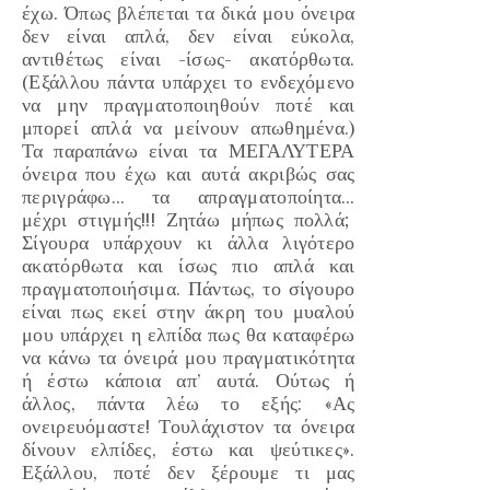
έχω. Όπως βλέπεται τα δικά μου όνειρα
δεν είναι απλά, δεν είναι εύκολα,
αντιθέτως είναι
-ίσως-
ακατόρθωτα.
(Εξάλλου πάντα υπάρχει το ενδεχόμενο
να μην πραγματοποιηθούν ποτέ και
μπορεί απλά να μείνουν απωθημένα.)
Τα παραπάνω είναι τα ΜΕΓΑΛΥΤΕΡΑ
όνειρα που έχω και αυτά ακριβώς σας
περιγράφω… τα απραγματοποίητα…
μέχρι στιγμής!!! Ζητάω μήπως πολλά;
Σίγουρα υπάρχουν κι άλλα λιγότερο
ακατόρθωτα και ίσως πιο απλά και
πραγματοποιήσιμα. Πάντως, το σίγουρο
είναι πως εκεί στην άκρη του μυαλού
μου υπάρχει η ελπίδα πως θα καταφέρω
να κάνω τα όνειρά μου πραγματικότητα
ή έστω κάποια απ’ αυτά. Ούτως ή
άλλος, πάντα λέω το εξής:
«Ας
ονειρευόμαστε! Τουλάχιστον τα όνειρα
δίνουν ελπίδες, έστω και ψεύτικες».
Εξάλλου, ποτέ δεν ξέρουμε τι μας