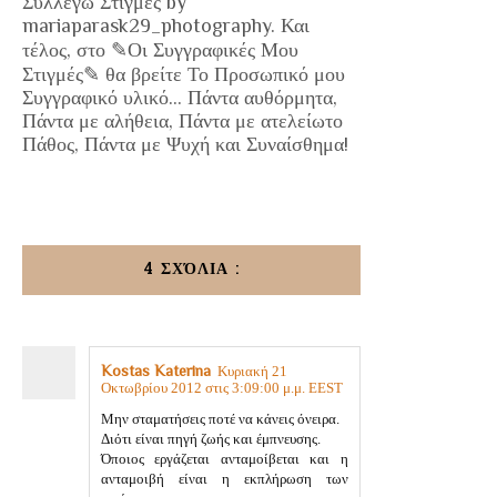
Συλλέγω Στιγμές by
mariaparask29_photography. Και
τέλος, στο ✎Οι Συγγραφικές Μου
Στιγμές✎ θα βρείτε Το Προσωπικό μου
Συγγραφικό υλικό... Πάντα αυθόρμητα,
Πάντα με αλήθεια, Πάντα με ατελείωτο
Πάθος, Πάντα με Ψυχή και Συναίσθημα!
4 ΣΧΌΛΙΑ :
Kostas Katerina
Κυριακή 21
Οκτωβρίου 2012 στις 3:09:00 μ.μ. EEST
Μην σταματήσεις ποτέ να κάνεις όνειρα.
Διότι είναι πηγή ζωής και έμπνευσης.
Όποιος εργάζεται ανταμοίβεται και η
ανταμοιβή είναι η εκπλήρωση των