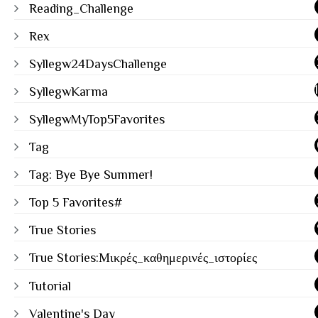
Reading_Challenge
Rex
Syllegw24DaysChallenge
SyllegwKarma
SyllegwMyTop5Favorites
Tag
Tag: Bye Bye Summer!
Top 5 Favorites#
True Stories
True Stories:Μικρές_καθημερινές_ιστορίες
Tutorial
Valentine's Day