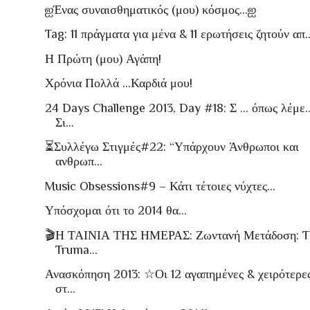
ஐΈνας συναισθηματικός (μου) κόσμος…ஐ
Tag: 11 πράγματα για μένα & 11 ερωτήσεις ζητούν απ..
Η Πρώτη (μου) Αγάπη!
Χρόνια Πολλά …Καρδιά μου!
24 Days Challenge 2013, Day #18: Σ … όπως λέμε
Σι...
⏳Συλλέγω Στιγμές#22: “Υπάρχουν Άνθρωποι και
ανθρωπ...
Music Obsessions#9 – Κάτι τέτοιες νύχτες…
Υπόσχομαι ότι το 2014 θα…
🎬Η ΤΑΙΝΙΑ ΤΗΣ ΗΜΕΡΑΣ: Ζωντανή Μετάδοση: T
Truma...
Ανασκόπηση 2013: ☆Οι 12 αγαπημένες & χειρότερε
στ...