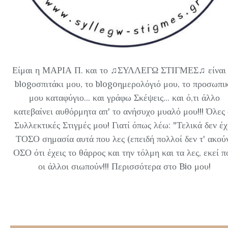
Είμαι η ΜΑΡΙΑ Π. και το ♫ΣΥΛΛΕΓΩ ΣΤΙΓΜΕΣ♫ είναι 
blogοσπιτάκι μου, το blogoημερολόγιό μου, το προσωπι
μου καταφύγιο... και γράφω Σκέψεις... και ό,τι άλλο
κατεβαίνει αυθόρμητα απ' το ανήσυχο μυαλό μου!!! Όλες 
Συλλεκτικές Στιγμές μου! Γιατί όπως λέω: "Τελικά δεν έχ
ΤΟΣΟ σημασία αυτά που λες (επειδή πολλοί δεν τ' ακού
ΟΣΟ ότι έχεις το θάρρος και την τόλμη και τα λες, εκεί π
οι άλλοι σιωπούν!!! Περισσότερα στο Bio μου!