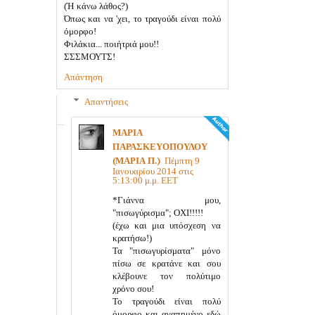
(Ή κάνω λάθος?)
Όπως και να 'χει, το τραγούδι είναι πολύ
όμορφο!
Φιλάκια... ποιήτριά μου!!
ΣΣΣΜΟΥΤΣ!
Απάντηση
Απαντήσεις
ΜΑΡΙΑ
ΠΑΡΑΣΚΕΥΟΠΟΥΛΟΥ
(ΜΑΡΙΑ Π.)
Πέμπτη 9
Ιανουαρίου 2014 στις
5:13:00 μ.μ. EET
*Γιάννα μου,
"πισωγύρισμα"; ΟΧΙ!!!!!
(έχω και μια υπόσχεση να
κρατήσω!)
Τα "πισωγυρίσματα" μόνο
πίσω σε κρατάνε και σου
κλέβουνε τον πολύτιμο
χρόνο σου!
Το τραγούδι είναι πολύ
όμορφο και αγαπημένο εδώ