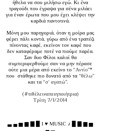
ήθελα να σου μιλήσω εγώ. Κι ένα
τραγούδι που έγραψα για σένα μιλάει
για έναν έρωτα που μου έχει κλέψει την
καρδιά παντοτινά.
Μόνη μου παρηγοριά, όταν η μοίρα μας
φέρει πάλι κοντά, γύρω από ένα τραπέζι
πίνοντας καφέ, εκείνον τον καφέ που
δεν καταφέραμε ποτέ να πιούμε παρέα
.
Σαν δυο Φίλοι καλοί θα
συμπεριφερθούμε σαν να μην πέρασε
ούτε μια μέρα από εκείνο το “
Αντίο
”
*
που στάθηκε πιο δυνατό από τα “
θέλω
”
και τα “
σ’ αγαπώ
”.
(
#τιθέλειναπειηποιήτρια
)
Τρίτη 7/1/2014
▃ ▄ ▅ ▆ ▇ █ I ♥ MUSIC ♪ █ ▇ ▆ ▅
▄ ▃