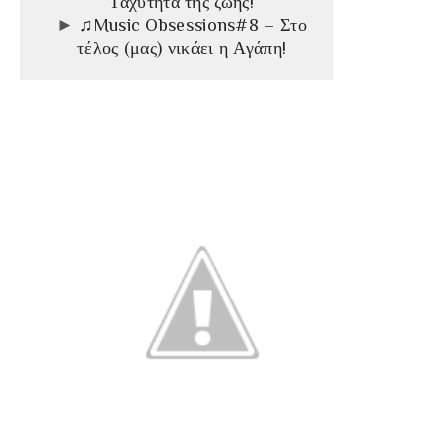
Ταχύτητα της ζωής!
►
♫Music Obsessions#8 – Στο
τέλος (μας) νικάει η Αγάπη!