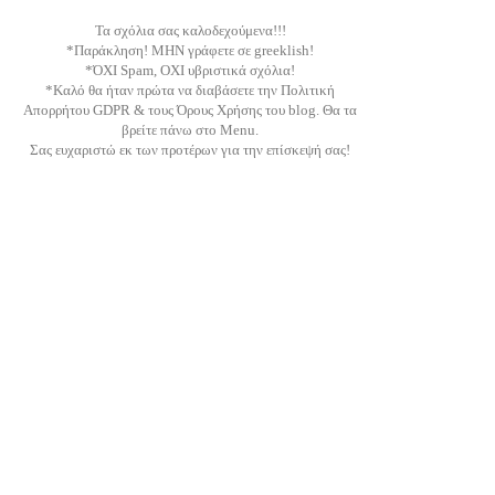
Τα σχόλια σας καλοδεχούμενα!!!
*Παράκληση! ΜΗΝ γράφετε σε greeklish!
*ΌΧΙ Spam, ΟΧΙ υβριστικά σχόλια!
*Καλό θα ήταν πρώτα να διαβάσετε την Πολιτική
Απορρήτου GDPR & τους Όρους Χρήσης του blog. Θα τα
βρείτε πάνω στο Menu.
Σας ευχαριστώ εκ των προτέρων για την επίσκεψή σας!