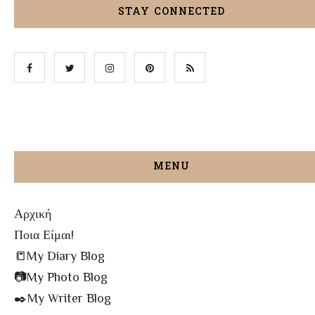
STAY CONNECTED
MENU
Αρχική
Ποια Είμαι!
📒My Diary Blog
📷My Photo Blog
✒️My Writer Blog