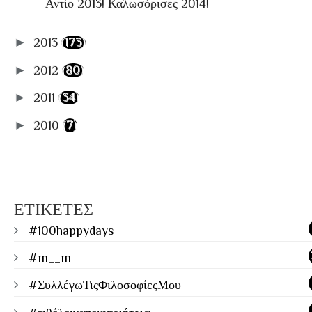
Αντίο 2013! Καλωσόρισες 2014!
►
2013
(173)
►
2012
(80)
►
2011
(34)
►
2010
(7)
ΕΤΙΚΕΤΕΣ
#100happydays
#m__m
#ΣυλλέγωΤιςΦιλοσοφίεςΜου