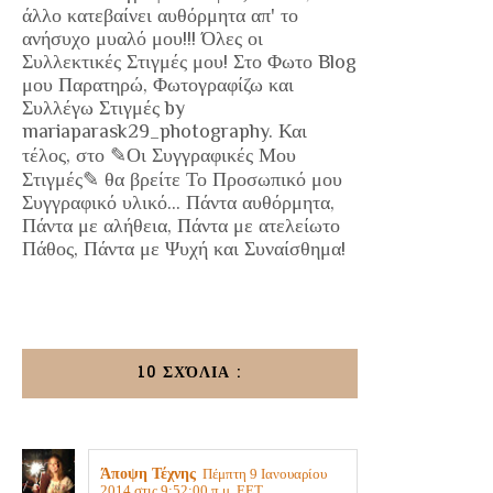
άλλο κατεβαίνει αυθόρμητα απ' το
ανήσυχο μυαλό μου!!! Όλες οι
Συλλεκτικές Στιγμές μου! Στο Φωτο Blog
μου Παρατηρώ, Φωτογραφίζω και
Συλλέγω Στιγμές by
mariaparask29_photography. Και
τέλος, στο ✎Οι Συγγραφικές Μου
Στιγμές✎ θα βρείτε Το Προσωπικό μου
Συγγραφικό υλικό... Πάντα αυθόρμητα,
Πάντα με αλήθεια, Πάντα με ατελείωτο
Πάθος, Πάντα με Ψυχή και Συναίσθημα!
10 ΣΧΌΛΙΑ :
Άποψη Τέχνης
Πέμπτη 9 Ιανουαρίου
2014 στις 9:52:00 π.μ. EET