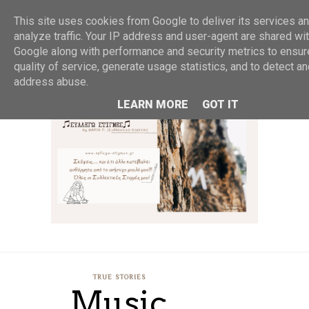
MENU
This site uses cookies from Google to deliver its services an
analyze traffic. Your IP address and user-agent are shared wi
Google along with performance and security metrics to ensur
quality of service, generate usage statistics, and to detect a
address abuse.
LEARN MORE
GOT IT
TRUE STORIES
Music