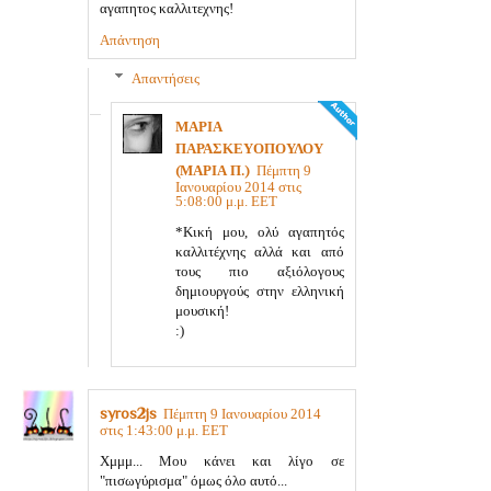
αγαπητος καλλιτεχνης!
Απάντηση
Απαντήσεις
ΜΑΡΙΑ
ΠΑΡΑΣΚΕΥΟΠΟΥΛΟΥ
(ΜΑΡΙΑ Π.)
Πέμπτη 9
Ιανουαρίου 2014 στις
5:08:00 μ.μ. EET
*Κική μου, ολύ αγαπητός
καλλιτέχνης αλλά και από
τους πιο αξιόλογους
δημιουργούς στην ελληνική
μουσική!
:)
syros2js
Πέμπτη 9 Ιανουαρίου 2014
στις 1:43:00 μ.μ. EET
Χμμμ... Μου κάνει και λίγο σε
"πισωγύρισμα" όμως όλο αυτό...