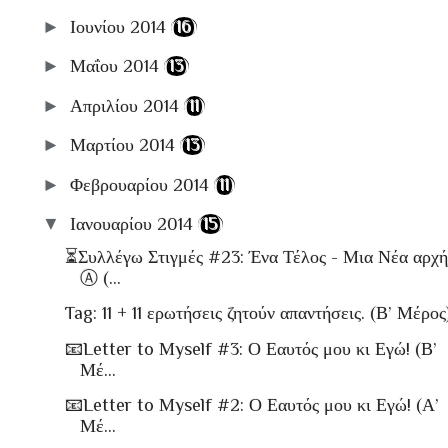
►
Ιουνίου 2014
(16)
►
Μαΐου 2014
(13)
►
Απριλίου 2014
(11)
►
Μαρτίου 2014
(13)
►
Φεβρουαρίου 2014
(11)
▼
Ιανουαρίου 2014
(15)
⏳Συλλέγω Στιγμές #23: Ένα Τέλος - Μια Νέα αρχή
Ⓐ (...
Tag: 11 + 11 ερωτήσεις ζητούν απαντήσεις. (Β’ Μέρος
📧Letter to Μyself #3: Ο Εαυτός μου κι Εγώ! (Β’
Μέ...
📧Letter to Μyself #2: Ο Εαυτός μου κι Εγώ! (Α’
Μέ...