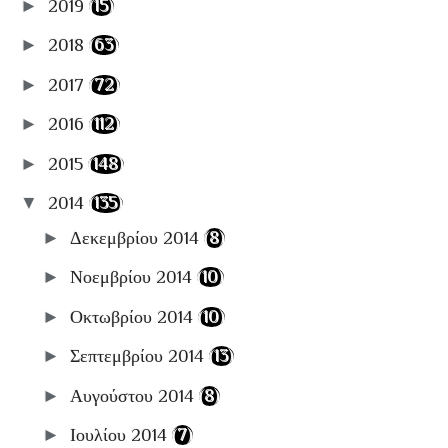
►
2019
(15)
📋Αρχειοθήκες
►
2018
(63)
►
2017
(72)
►
2016
(112)
►
2015
(148)
▼
2014
(135)
►
Δεκεμβρίου 2014
(8)
►
Νοεμβρίου 2014
(10)
►
Οκτωβρίου 2014
(10)
►
Σεπτεμβρίου 2014
(13)
►
Αυγούστου 2014
(8)
►
Ιουλίου 2014
(7)