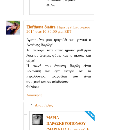
Φιλιά!
Eleftheria Siatira
Πέμπτη 9 Ιανουαρίου
2014 στις 10:39:00 μ.μ. EET
Αγαπημένο μου τραγούδι και γενικά ο
Αντώνης Βαρδής!
Το άκουγα τότε όταν ήμουν μαθήτρια
λυκείου άπειρες φόρες και το ακούω και
τώρα!
Η φωνή του Αντώνη Βαρδή είναι
μελωδική και εγω θεωρώ ότι τα
περισσότερα τραγούδια του είναι
ποιητικά και σε ταξιδεύουν!
Φιλάκια!
Απάντηση
Απαντήσεις
ΜΑΡΙΑ
ΠΑΡΑΣΚΕΥΟΠΟΥΛΟΥ
(ΜΑΡΙΑ Π.)
Παρασκευή 10