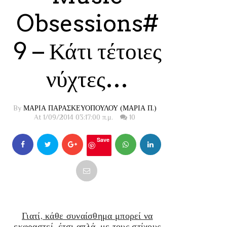
Obsessions#
9 – Κάτι τέτοιες
νύχτες…
By
ΜΑΡΙΑ ΠΑΡΑΣΚΕΥΟΠΟΥΛΟΥ (ΜΑΡΙΑ Π.)
At 1/09/2014 03:17:00 π.μ.
10
Save
Γιατί, κάθε συναίσθημα μπορεί να
εκφραστεί, έτσι απλά, με τους στίχους