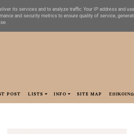
liver its services and to analyze traffic. Your IP address and us
mance and security metrics to ensure quality of service, genera
use.
ST POST
LISTS
INFO
SITE MAP
ΕΠΙΚΟΙΝΩ