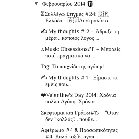
▼
Φεβρουαρίου 2014
(11)
⏳Συλλέγω Στιγμές #24: 🇬🇷
Ελλάδα - 🇦🇺Αυστραλία σ...
✍ My thoughts # 2 – Άδραξε τη
μέρα …κάποιος λόγος ...
♫Music Obsessions#11 – Μπορείς
ποτέ πραγματικά να ...
Tag: Το παιχνίδι της αγάπης!
✍ My thoughts # 1 - Είμαστε κι
εμείς που…
❤️Valentine's Day 2014: Χρόνια
πολλά Αγάπη! Χρόνια...
Σκέφτομαι και Γράφω#15 – “Όταν
δεν “κολλάς”… πουθε...
Αφιέρωμα #4 & Προσωπικότητες
#4: Καλό ταξίδι αγαπ...