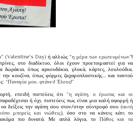
υ
”
(
Valentine's Day)
ή αλλιώς “
η μέρα των ερωτευμένων”
!
ρίνες, στο διαδίκτυο, όλοι έχουν προετοιμαστεί για να
 δωράκια, όπως αρκουδάκια, γλυκά, κάρτες, λουλούδια,
ια την κουζίνα, όπως φόρμες ζαχαροπλαστικής… και παντού
ες:
“Παναγία μου, φτάνει! Έλεος!”
ορτή, επειδή πιστεύεις ότι
“η αγάπη, ο έρωτας και οι
 παραδέχεσαι ή όχι, πιστεύεις πως είναι μια καλή αφορμή ή
ο να δείξεις την αγάπη σου στον/στην σύντροφό σου
(αυτή
ρόπο μπορείς και νιώθεις)
, όσο στο να κάνεις κάτι το
ς ακόμα πιο δυνατά. Με απλά λόγια, το
Πάθος και τα