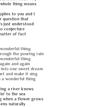
 whole thing means
plies to you and I
r question that
's just understood
no conjecture
matter of fact
 wonderful thing
hrough the pouring rain
 wonderful thing
t again and again
 into one sweet dream
art and make it sing
s a wonderful thing
hing a river knows
in' to the sea
g when a flower grows
pens naturally