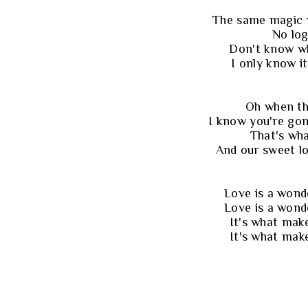
The same magic 
No log
Don't know why
I only know i
Oh when th
I know you're go
That's wh
And our sweet lo
Love is a wond
Love is a wond
It's what mak
It's what mak