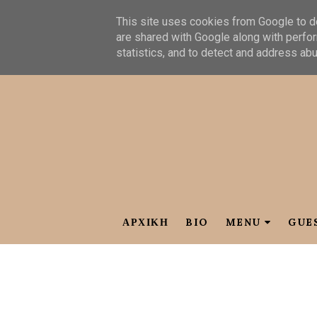
This site uses cookies from Google to de
are shared with Google along with perfor
statistics, and to detect and address ab
ΑΡΧΙΚΗ
BIO
MENU
GUE