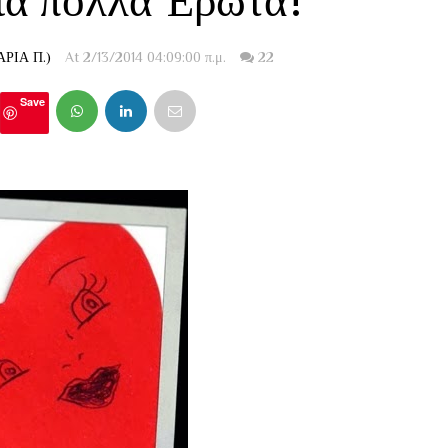
ια πολλά Έρωτα!
ΡΙΑ Π.)
At 2/13/2014 04:09:00 π.μ.
22
Save