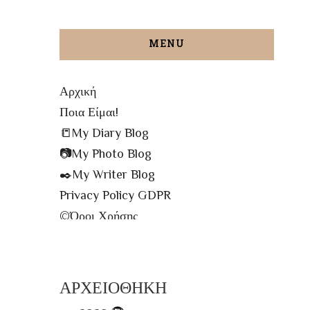
MENU
Αρχική
Ποια Είμαι!
📒My Diary Blog
📷My Photo Blog
✒️My Writer Blog
Privacy Policy GDPR
©️Όροι Χρήσης
✉️Contact me!
🔝All The Posts
🗾Site Map
ΑΡΧΕΙΟΘΗΚΗ
📌Info Πρόσβασης Βιβλιοθήκης