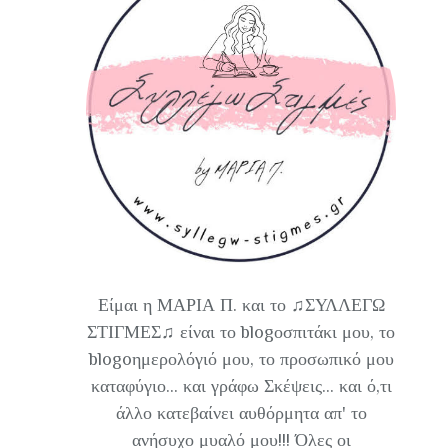
Είμαι η ΜΑΡΙΑ Π. και το ♫ΣΥΛΛΕΓΩ
ΣΤΙΓΜΕΣ♫ είναι το blogοσπιτάκι μου, το
blogoημερολόγιό μου, το προσωπικό μου
καταφύγιο... και γράφω Σκέψεις... και ό,τι
άλλο κατεβαίνει αυθόρμητα απ' το
ανήσυχο μυαλό μου!!! Όλες οι