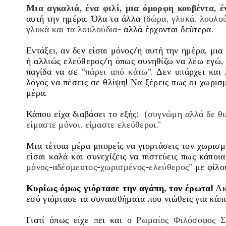
Μια αγκαλιά, ένα φιλί, μια όμορφη κουβέντα, έ
αυτή την ημέρα. Όλα τα άλλα
(δώρα, γλυκά, λουλού
γλυκά και τα λουλούδια
-
αλλά έρχονται δεύτερα.
Εντάξει, αν δεν είσαι μόνος/η αυτή την ημέρα, μια
ή αλλιώς ελεύθερος/η όπως συνηθίζω να λέω εγώ, 
παγίδα να σε “
πάρει από κάτω
”. Δεν υπάρχει και 
λόγος να πέσεις σε θλίψη! Να ξέρεις πως οι χωρισμ
μέρα.
Κάπου είχα διαβάσει το εξής:
(συγνώμη αλλά δε θυ
είμαστε μόνοι, είμαστε ελεύθεροι.”
Μια τέτοια μέρα μπορείς να γιορτάσεις τον χωρισμ
είσαι καλά και συνεχίζεις να πιστεύεις πως κάπο
μόνος
-
αδέσμευτος
-
χωρισμένος
-
ελεύθερος”
με φίλου
Κυρίως όμως γιόρτασε την αγάπη, τον έρωτα!
Ακό
εσύ γιόρτασε τα συναισθήματα που νιώθεις για κάπο
Γιατί όπως είχε πει και ο
Ρωμαίος Φιλόσοφος
Σ