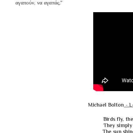
αγαπούν, να αγαπάς
.”
Michael Bolton
-
L
Birds fly, th
They simply
The sun shin