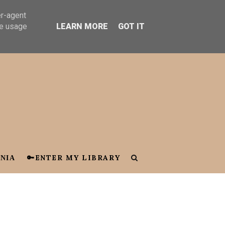
er-agent
te usage
LEARN MORE
GOT IT
ΝΙΑ
🔑ENTER MY LIBRARY