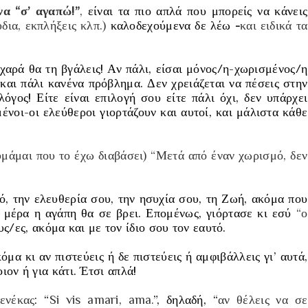
να “σ’ αγαπώ!”
,
είναι τα πιο απλά που μπορείς να κάνεις
δια, εκπλήξεις κλπ.)
καλοδεχούμενα δε λέω
-
και ειδικά τα
 χαρά θα τη βγάλεις! Αν πάλι, είσαι μόνος/η-χωρισμένος/η
και πάλι κανένα πρόβλημα. Δεν χρειάζεται να πέσεις στην
λόγος! Είτε είναι επιλογή σου είτε πάλι όχι, δεν υπάρχει
ένοι-οι ελεύθεροι γιορτάζουν και αυτοί, και μάλιστα κάθε
μάμαι που το έχω διαβάσει)
“
Μετά από έναν χωρισμό, δεν
ό, την ελευθερία σου, την ησυχία σου, τη Ζωή, ακόμα που
ια μέρα η αγάπη θα σε βρει. Επομένως, γιόρτασε κι εσύ
“ο
ς/ες, ακόμα και με τον ίδιο σου τον εαυτό.
μα κι αν πιστεύεις ή δε πιστεύεις ή αμφιβάλλεις γι’ αυτά,
ιον ή για κάτι. Έτσι απλά!
ενέκας
: “
Si vis amari, ama.
”, δηλαδή, “
αν θέλεις να σε