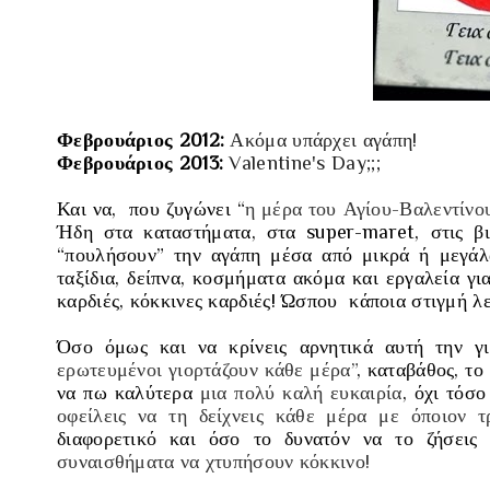
Φεβρουάριος 2012:
Ακόμα υπάρχει αγάπη!
Φεβρουάριος 2013:
Valentine's Day;;;
Και να, που ζυγώνει “
η μέρα του Αγίου-Βαλεντίνο
Ήδη στα καταστήματα, στα super-maret, στις βιτ
“πουλήσουν” την αγάπη μέσα από μικρά ή μεγάλα
ταξίδια, δείπνα, κοσμήματα ακόμα και εργαλεία γ
καρδιές, κόκκινες καρδιές! Ώσπου κάποια στιγμή λ
Όσο όμως και να κρίνεις αρνητικά αυτή την γι
ερωτευμένοι γιορτάζουν κάθε μέρα”
, καταβάθος, το
να πω καλύτερα
μια πολύ καλή ευκαιρία
, όχι τόσ
οφείλεις να τη δείχνεις κάθε μέρα με όποιον τ
διαφορετικό και όσο το δυνατόν να το ζήσει
συναισθήματα να χτυπήσουν κόκκινο!