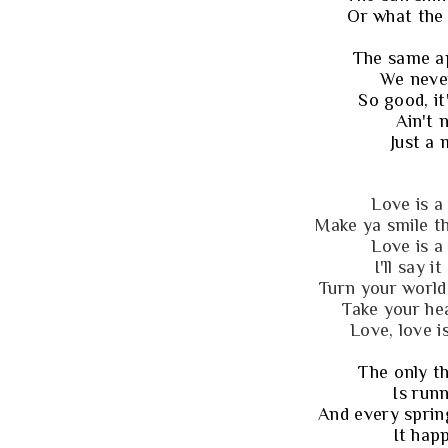
Or what the
The same ap
We neve
So good, it
Ain't 
Just a 
Love is a
Make ya smile t
Love is a
I'll say i
Turn your world
Take your he
Love, love i
The only t
Is runn
And every sprin
It hap