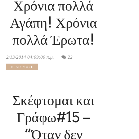
Χρόνια πολλά
Αγάπη! Χρόνια
πολλά Έρωτα!
2/13/2014 04:09:00 π.μ.
22
READ MORE
Σκέφτομαι και
Γράφω#15 –
“Όταν δεν