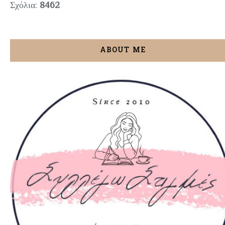
Σχόλια:
8462
ABOUT ME