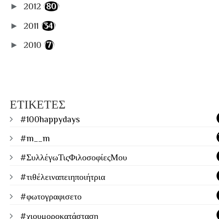
►
2012
(80)
►
2011
(34)
►
2010
(7)
ΕΤΙΚΕΤΕΣ
#100happydays
#m__m
#ΣυλλέγωΤιςΦιλοσοφίεςΜου
#τιθέλειναπειηποιήτρια
#φωτογραφισετο
#χιουμοροκατάσταση