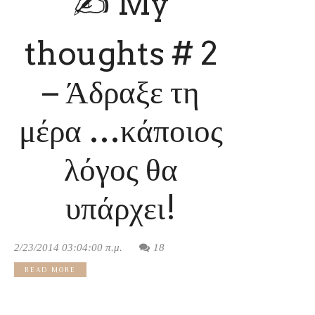
✍ My
thoughts # 2
– Άδραξε τη
μέρα …κάποιος
λόγος θα
υπάρχει!
2/23/2014 03:04:00 π.μ.
18
READ MORE