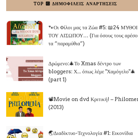
TOP 🔟 ΔΗΜΟΦΙΛΕΙΣ ΑΝΑΡΤΗΣΕΙΣ
🐾Οι Φίλοι μας τα Ζώα #5: 📖24 ΜΥΘΟΙ
ΤΟΥ ΑΙΣΩΠΟΥ… (Για όσους τους αρέσο
τα “παραμύθια”)
Δρώμενο:🎄Το Xmas δέντρο των
bloggers: Χ... όπως λέμε "Χαμόγελο"🎄
(part 1)
📽Movie on dvd Κριτική! – Philom
(2013)
🌏Διαδίκτυο-Τεχνολογία #1: Εικονίδια