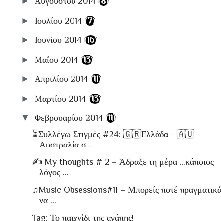
►
Αυγούστου 2014
(8)
►
Ιουλίου 2014
(7)
►
Ιουνίου 2014
(16)
►
Μαΐου 2014
(13)
►
Απριλίου 2014
(11)
►
Μαρτίου 2014
(13)
▼
Φεβρουαρίου 2014
(11)
⏳Συλλέγω Στιγμές #24: 🇬🇷Ελλάδα - 🇦🇺
Αυστραλία σ...
✍ My thoughts # 2 – Άδραξε τη μέρα …κάποιος
λόγος ...
♫Music Obsessions#11 – Μπορείς ποτέ πραγματικ
να ...
Tag: Το παιχνίδι της αγάπης!