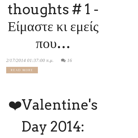
thoughts # 1 -
Είμαστε κι εμείς
που…
2/17/2014 01:37:00 π.μ.
16
READ MORE
❤️Valentine's
Day 2014: