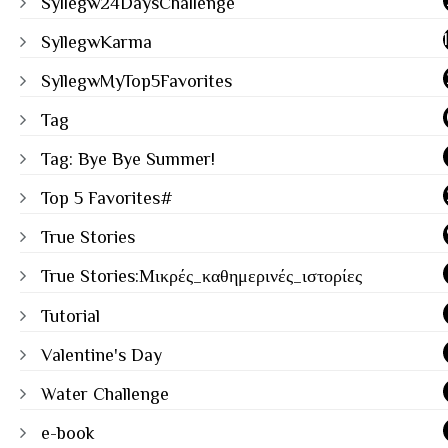
Syllegw24DaysChallenge
SyllegwKarma
SyllegwMyTop5Favorites
Tag
Tag: Bye Bye Summer!
Top 5 Favorites#
True Stories
True Stories:Μικρές_καθημερινές_ιστορίες
Tutorial
Valentine's Day
Water Challenge
e-book