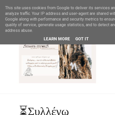
MENU
This site uses cookies from Google to deliver its services an
analyze traffic. Your IP address and user-agent are shared wi
Google along with performance and security metrics to ensur
quality of service, generate usage statistics, and to detect a
address abuse.
LEARN MORE
GOT IT
⏳Συλλέγω