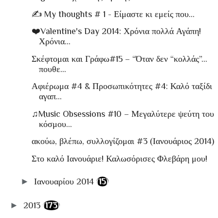
✍ My thoughts # 1 - Είμαστε κι εμείς που…
❤️Valentine's Day 2014: Χρόνια πολλά Αγάπη!
Χρόνια...
Σκέφτομαι και Γράφω#15 – “Όταν δεν “κολλάς”…
πουθε...
Αφιέρωμα #4 & Προσωπικότητες #4: Καλό ταξίδι
αγαπ...
♫Music Obsessions #10 – Μεγαλύτερε ψεύτη του
κόσμου…
ακούω, βλέπω, συλλογίζομαι #3 (Ιανουάριος 2014)
Στο καλό Ιανουάριε! Καλωσόρισες Φλεβάρη μου!
►
Ιανουαρίου 2014
(15)
►
2013
(173)