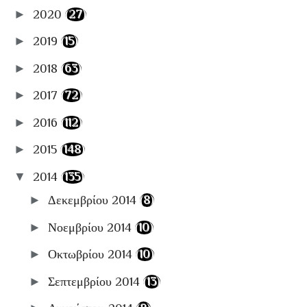
📚ΒιβλιοΚριτικές
►
2020
(27)
🛫Travel
►
2019
(15)
📋Αρχειοθήκες
►
2018
(63)
►
2017
(72)
►
2016
(112)
►
2015
(148)
▼
2014
(135)
►
Δεκεμβρίου 2014
(8)
►
Νοεμβρίου 2014
(10)
►
Οκτωβρίου 2014
(10)
►
Σεπτεμβρίου 2014
(13)