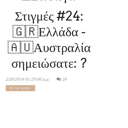
Στιγμές #24:
🇬🇷Ελλάδα -
🇦🇺Αυστραλία
σημειώσατε: ?
2/26/2014 01:29:00 μ.μ.
20
READ MORE