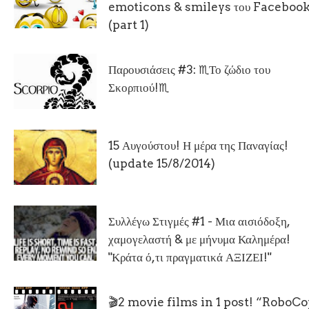
emoticons & smileys του Facebook
(part 1)
Παρουσιάσεις #3: ♏Το ζώδιο του
Σκορπιού!♏
15 Αυγούστου! Η μέρα της Παναγίας!
(update 15/8/2014)
Συλλέγω Στιγμές #1 - Μια αισιόδοξη,
χαμογελαστή & με μήνυμα Καλημέρα!
"Κράτα ό,τι πραγματικά ΑΞΙΖΕΙ!"
🎬2 movie films in 1 post! “RoboC