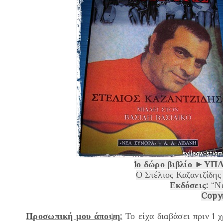
1
ο
δώρο βιβλίο
►
ΥΠΑΡ
Ο Στέλιος Καζαντζίδης
Εκδόσεις:
“Νέ
Copyr
Προσωπική μου άποψη:
Το είχα διαβάσει πριν 1 