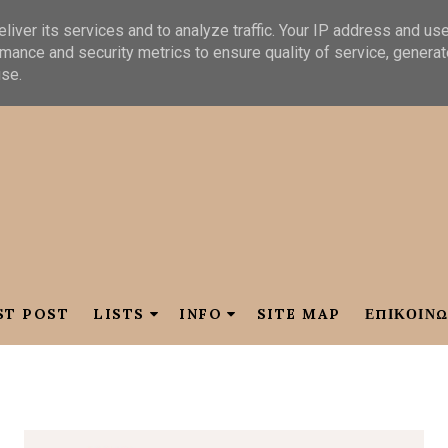
liver its services and to analyze traffic. Your IP address and us
mance and security metrics to ensure quality of service, genera
use.
ST POST
LISTS
INFO
SITE MAP
ΕΠΙΚΟΙΝΩ