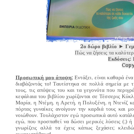
2
ο
δώρο βιβλίο ► Γεμ
Πώς να ζήσεις τα καλύτερ
Εκδόσεις:
Ε
Copy
Προσωπική μου άποψη:
Εντάξει, είναι καθαρά ένα
διαβάζοντάς το! Ταυτίστηκα σε πολλά σημεία με 
τους, τις απόψεις του και τα γεγονότα που περιγρ
κεφάλαια του βιβλίου χωρίζονται σε
Τέσσερις Κύκλ
Μαρία
, η
Ντέμη
, η
Αρετή,
η
Πολυξένη
, η
Ντενίζ
κα
πόρτας γυναίκες ανοίγουν την καρδιά τους και μ
νοιώθουν. Τουλάχιστον εγώ προσωπικά αυτό κατάλα
εγώ, που προσπαθεί να δώσει μερικές λύσεις (;) 
γνωρίζεις αλλά τα έχεις κάπως ξεχάσει; κλει