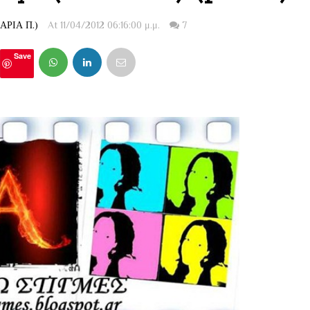
ΡΙΑ Π.)
At 11/04/2012 06:16:00 μ.μ.
7
Save