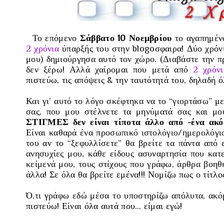
Το επόμενο
Σάββατο 10 Νοεμβρίου
το αγαπημέν
2 χρόνια
ύπαρξής του στην blogoσφαιρα! Δύο χρόν
μου)
δημιούργησα αυτό τον χώρο.
(Διαβάστε την 
δεν ξέρω! Αλλά χαίρομαι που μετά από
2 χρόνι
πιστεύω, τις απόψεις & την ταυτότητά του, δηλαδή ό
Και γι’ αυτό το λόγο σκέφτηκα να το “γιορτάσω” μ
σας, που μου στέλνετε τα μηνύματά σας και μ
ΣΤΙΓΜΕΣ
δεν είναι τίποτα άλλο από -ένα ακ
Είναι καθαρά ένα προσωπικό ιστολόγιο/ημερολόγι
του αν το “ξεφυλλίσετε” θα βρείτε τα πάντα από ε
ανησυχίες μου, κάθε είδους ασυναρτησία που κατ
κείμενά μου, τους στίχους που γράφω, άρθρα βοηθ
άλλα! Σε όλα θα βρείτε εμένα!!! Νομίζω πως ο τίτλο
Ό,τι γράφω εδώ μέσα το υποστηρίζω απόλυτα, ακόμ
πιστεύω! Είναι όλα αυτά που… είμαι εγώ!