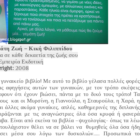
άτη Ζωή – Κική Φιλιππίδου
α σε κάθε δεκαετία της ζωής σου
μπειρία Εκδοτική
right:
2008
 γυναικείο βιβλίο! Με αυτό το βιβλίο γέλασα πολλές φορές
τις αφηγήσεις αυτών των γυναικών, με τον τρόπο σκέψεις
άφουν ότι έχουν βιώσει, πάντα με το δικό τους τρόπο! Τα
ους
και οι
Μυρσίνη
, η
Γιαννούλα
, η
Σταυρούλα
, η
Χαρά
, η
ι άλλες ακόμα γυναίκες, απλές, καθημερινές της διπλανής
οιράζονται με τις αναγνώστριες όλα όσα κρυφά ή φανερά
βα. Είναι από εκείνα τα βιβλία –ψυχολογίας- όπως τα λέω
ή τουλάχιστον θέλει να σε βάλει να θυμηθείς όλα όσα ήδη
δώσει μέσα σου λόγω των δυσκολιών….. Προσωπικά το