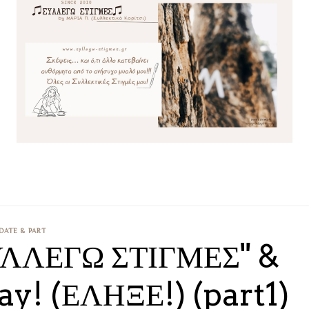
DATE & PART
ΣΥΛΛΕΓΩ ΣΤΙΓΜΕΣ" &
y! (ΕΛΗΞΕ!) (part1)