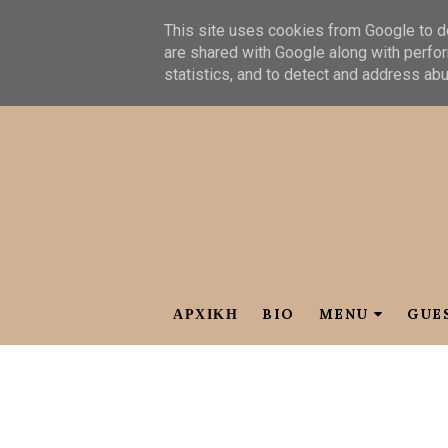
This site uses cookies from Google to de
are shared with Google along with perfor
statistics, and to detect and address ab
ΑΡΧΙΚΗ
BIO
MENU
GUE