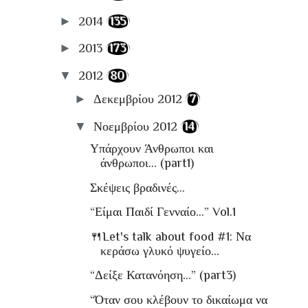
►
2014
(135)
►
2013
(173)
▼
2012
(80)
►
Δεκεμβρίου 2012
(7)
▼
Νοεμβρίου 2012
(14)
Υπάρχουν Άνθρωποι και
άνθρωποι… (part1)
Σκέψεις βραδινές…
“Είμαι Παιδί Γενναίο…” Vol.1
🍴Let's talk about food #1: Να
κεράσω γλυκό ψυγείο...
“Δείξε Κατανόηση…” (part3)
“Όταν σου κλέβουν το δικαίωμα να