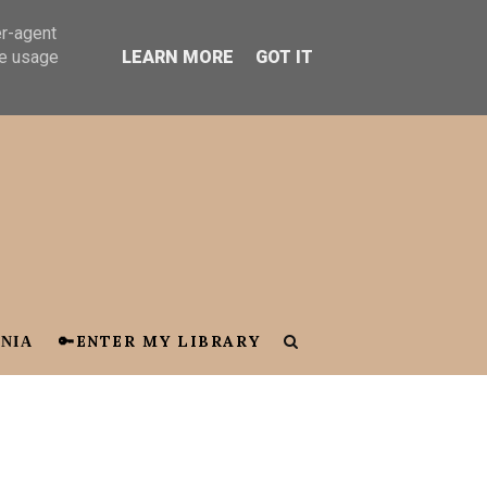
er-agent
te usage
LEARN MORE
GOT IT
ΝΙΑ
🔑ENTER MY LIBRARY