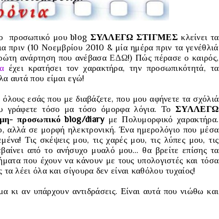
ο προσωπικό μου blog
ΣΥΛΛΕΓΩ ΣΤΙΓΜΕΣ
κλείνει τα
ια πριν
(10 Νοεμβρίου 2010 & μία ημέρα πριν τα γενέθλιά
πρώτη ανάρτηση που ανέβασα
ΕΔΩ
!)
Πώς πέρασε ο καιρός,
α
έχει κρατήσει τον χαρακτήρα, την προσωπικότητά, τα
λα αυτά που είμαι εγώ!
ε όλους εσάς που με διαβάζετε, που μου αφήνετε τα σχόλιά
ου γράφετε τόσο μα τόσο όμορφα λόγια. Το
ΣΥΛΛΕΓΩ
όμη- προσωπικό blog/diary
με Πολυμορφικό χαρακτήρα.
ο, αλλά σε μορφή ηλεκτρονική. Ένα ημερολόγιο που μέσα
μένα! Τις σκέψεις μου, τις χαρές μου, τις λύπες μου, τις
εβαίνει από το ανήσυχο μυαλό μου… θα βρείτε επίσης τα
ήματα που έχουν να κάνουν με τους υπολογιστές και τόσα
ς τα λέει όλα και σίγουρα δεν είναι καθόλου τυχαίος!
α κι αν υπάρχουν αντιδράσεις. Είναι αυτά που νιώθω και