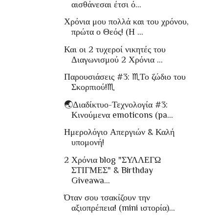
αισθάνεσαι έτσι ό...
Χρόνια μου πολλά και του χρόνου,
πρώτα ο Θεός! (Η ...
Και οι 2 τυχεροί νικητές του
Διαγωνισμού 2 Χρόνια ...
Παρουσιάσεις #3: ♏Το ζώδιο του
Σκορπιού!♏
🌏Διαδίκτυο-Τεχνολογία #3:
Κινούμενα emoticons (pa...
Ημερολόγιο Απεργιών & Καλή
υπομονή!
2 Χρόνια blog "ΣΥΛΛΕΓΩ
ΣΤΙΓΜΕΣ" & Birthday
Giveawa...
Όταν σου τσακίζουν την
αξιοπρέπεια! (mini ιστορία)...