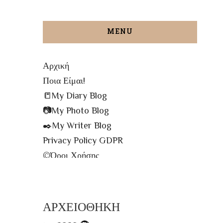
MENU
Αρχική
Ποια Είμαι!
📒My Diary Blog
📷My Photo Blog
✒️My Writer Blog
Privacy Policy GDPR
©️Όροι Χρήσης
✉️Contact me!
🔝All The Posts
🗾Site Map
ΑΡΧΕΙΟΘΗΚΗ
📌Info Πρόσβασης Βιβλιοθήκης