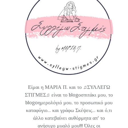
Είμαι η ΜΑΡΙΑ Π. και το ♫ΣΥΛΛΕΓΩ
ΣΤΙΓΜΕΣ♫ είναι το blogοσπιτάκι μου, το
blogoημερολόγιό μου, το προσωπικό μου
καταφύγιο... και γράφω Σκέψεις... και ό,τι
άλλο κατεβαίνει αυθόρμητα απ' το
ανήσυχο μυαλό μου!!! Όλες οι