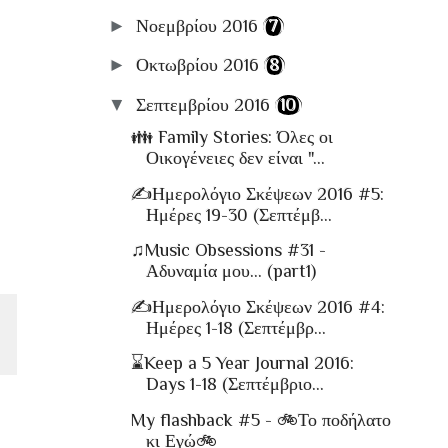
►
Νοεμβρίου 2016
(7)
►
Οκτωβρίου 2016
(8)
▼
Σεπτεμβρίου 2016
(10)
👪 Family Stories: Όλες οι
Οικογένειες δεν είναι "...
✍Ημερολόγιο Σκέψεων 2016 #5:
Ημέρες 19-30 (Σεπτέμβ...
♫Music Obsessions #31 -
Αδυναμία μου... (part1)
✍Ημερολόγιο Σκέψεων 2016 #4:
Ημέρες 1-18 (Σεπτέμβρ...
⌛Keep a 5 Year Journal 2016:
Days 1-18 (Σεπτέμβριο...
My flashback #5 - 🚲Το ποδήλατο
κι Εγώ🚲