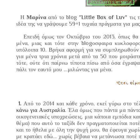
Η
Μαρίνα
από το blog "
Little Box of Luv
" τις
ιδέα της να γράψουμε
59+1 τυχαία πράγματα για μα
Επειδή όμως τον
Οκτώβριο του 2013
, όπως θα
μένα
, μιας και τότε στην blogοσφαιρα κυκλοφορ
υπόλοιπα 10. Βρήκα αφορμή για να συμπληρωθούν 
για μένα τρια χρόνια μετά από τα 50 που μοιράσ
τότε, ούτε ότι παίρνω τίποτα πίσω από όσα έγραψα
πάλι τον εαυτό μου ...μιλώντας για μένα.
1.
Από το 2014 και κάθε χρόνο, εκεί γύρω στο τέ
κάνω για Αυστραλία
. Έλα όμως που πάντα μα πάντα
οικογενειακές υποχρεώσεις, μια κάποια εμπόδια κα
θέμα)
που αυτό το ταξίδι δεν πραγματοποιείται ποτέ.
και το ήθελα με όλη την ψυχή μου, θα έφευγα χωρίς
με κρατάει εδώ... χωρίς βέβαια να μετάνιωσα ποτέ 