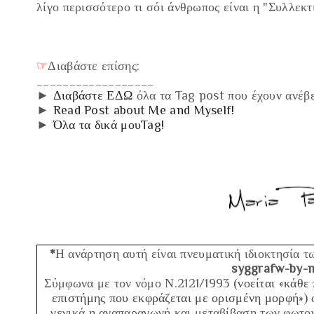
λίγο περισσότερο τι σόι άνθρωπος είναι η
"Συλλεκτ
☞
Διαβάστε επίσης:
__________________
►
Διαβάστε ΕΔΩ
όλα τα Tag post που έχουν ανέβε
►
Read Post about Me and Myself!
►
Όλα τα δικά μουTag!
*
Η ανάρτηση αυτή είναι πνευματική ιδιοκτησία τ
syggrafw-by-m
Σύμφωνα με τον νόμο Ν.2121/1993
(νοείται «κάθε
επιστήμης που εκφράζεται με ορισμένη μορφή»)
α
γενικά η αναπαραγωγή και μεταβίβαση των φωτο