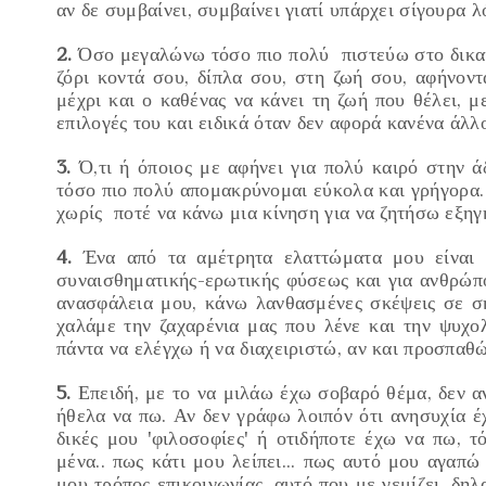
αν δε συμβαίνει, συμβαίνει γιατί υπάρχει σίγουρα 
2.
Όσο μεγαλώνω τόσο πιο πολύ πιστεύω στο δικαίω
ζόρι κοντά σου, δίπλα σου, στη ζωή σου, αφήνοντ
μέχρι και ο καθένας να κάνει τη ζωή που θέλει, με
επιλογές του και ειδικά όταν δεν αφορά κανένα άλλ
3.
Ό,τι ή όποιος με αφήνει για πολύ καιρό στην ά
τόσο πιο πολύ απομακρύνομαι εύκολα και γρήγορα.
χωρίς ποτέ να κάνω μια κίνηση για να ζητήσω εξηγ
4.
Ένα από τα αμέτρητα ελαττώματα μου είναι 
συναισθηματικής-ερωτικής φύσεως και για ανθρώπ
ανασφάλεια μου, κάνω λανθασμένες σκέψεις σε 
χαλάμε την ζαχαρένια μας που λένε και την ψυχο
πάντα να ελέγχω ή να διαχειριστώ, αν και προσπαθ
5.
Επειδή, με το να μιλάω έχω σοβαρό θέμα, δεν 
ήθελα να πω. Αν δεν γράφω λοιπόν ότι ανησυχία έ
δικές μου 'φιλοσοφίες' ή οτιδήποτε έχω να πω, τ
μένα.. πως κάτι μου λείπει... πως αυτό μου αγαπώ
μου τρόπος επικοινωνίας, αυτό που με γεμίζει, δη