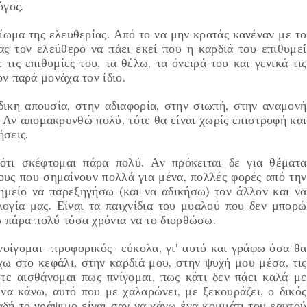
λόγος.
μα της ελευθερίας. Από το να μην κρατάς κανέναν με το
ας τον ελεύθερο να πάει εκεί που η καρδιά του επιθυμεί
 τις επιθυμίες του, τα θέλω, τα όνειρά του και γενικά τις
ον παρά μονάχα τον ίδιο.
δικη απουσία, στην αδιαφορία, στην σιωπή, στην αναμονή
 Αν απομακρυνθώ πολύ, τότε θα είναι χωρίς επιστροφή και
ήσεις.
ότι σκέφτομαι πάρα πολύ. Αν πρόκειται δε για θέματα
ους που σημαίνουν πολλά για μένα, πολλές φορές από την
σημείο να παρεξηγήσω
(και να αδικήσω)
τον άλλον και να
λογία μας. Είναι τα παιχνίδια του μυαλού που δεν μπορώ
ώ πάρα πολύ τόσα χρόνια να το διορθώσω.
ανοίγομαι
-προφορικός-
εύκολα, γι' αυτό και γράφω όσα θα
χω στο κεφάλι, στην καρδιά μου, στην ψυχή μου μέσα, τις
ότε αισθάνομαι πως πνίγομαι, πως κάτι δεν πάει καλά με
 να κάνω, αυτό που με χαλαρώνει, με ξεκουράζει, ο δικός
λαδή το γράψιμο είναι σαν να χάνω ένα κομμάτι του εαυτού