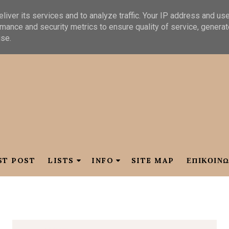
liver its services and to analyze traffic. Your IP address and us
mance and security metrics to ensure quality of service, genera
use.
ST POST
LISTS
INFO
SITE MAP
ΕΠΙΚΟΙΝΩ