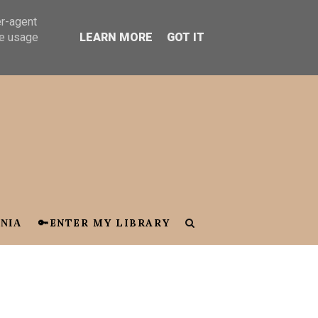
er-agent
te usage
LEARN MORE
GOT IT
ΝΙΑ
🔑ENTER MY LIBRARY