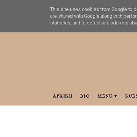
This site uses cookies from Google to de
are shared with Google along with perfor
statistics, and to detect and address ab
ΑΡΧΙΚΗ
BIO
MENU
GUE