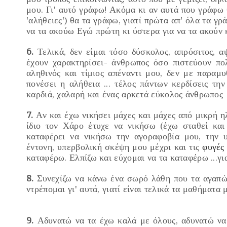
μου. Γι' αυτό γράφω! Ακόμα κι αν αυτά που γράφω
'αλήθειες')
θα τα γράφω, γιατί πρώτα απ' όλα τα γρά
να τα ακούω Εγώ πρώτη κι ύστερα για να τα ακούν
6.
Τελικά, δεν είμαι τόσο δύσκολος, απρόσιτος, α
έχουν χαρακτηρίσει- άνθρωπος όσο πιστεύουν πολ
αληθινός και τίμιος απέναντι μου, δεν με παραμυθ
πονέσει η αλήθεια ... τέλος πάντων κερδίσεις τη
καρδιά, χαλαρή και ένας αρκετά εύκολος άνθρωπος
7.
Αν και έχω νικήσει μάχες και μάχες από μικρή ηλ
ίδιο τον Χάρο έτυχε να νικήσω
(έχω σταθεί και
καταφέρει να νικήσω την
αγοραφοβία
μου, την 
έντονη,
υπερβολική σκέψη
μου μέχρι και τις
φυγές
καταφέρω. Ελπίζω και εύχομαι να τα καταφέρω ...γι
8.
Συνεχίζω να κάνω ένα σωρό λάθη που τα
αγαπ
ντρέπομαι
γι
'
αυτά,
γιατί είναι τελικά τα μαθήματα μ
9.
Αδυνατώ να τα έχω καλά
με όλους,
αδυνατώ
να