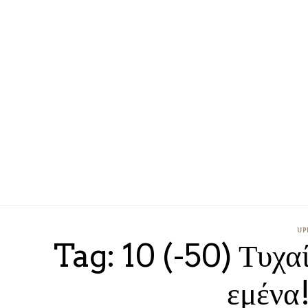
UP
Tag: 10 (-50) Τυχα
εμένα!