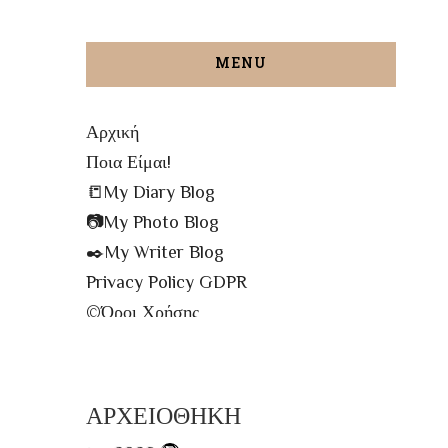
MENU
Αρχική
Ποια Είμαι!
📒My Diary Blog
📷My Photo Blog
✒️My Writer Blog
Privacy Policy GDPR
©️Όροι Χρήσης
✉️Contact me!
🔝All The Posts
🗾Site Map
ΑΡΧΕΙΟΘΗΚΗ
📌Info Πρόσβασης Βιβλιοθήκης