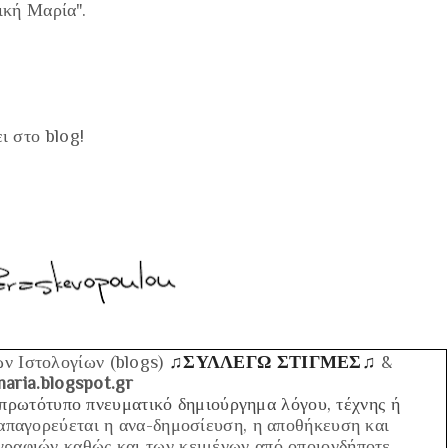
ική Μαρία
".
ι στο blog!
ων Ιστολογίων (blogs)
♫ΣΥΛΛΕΓΩ ΣΤΙΓΜΕΣ♫
&
aria.blogspot.gr
 πρωτότυπο πνευματικό δημιούργημα λόγου, τέχνης ή
παγορεύεται η ανα-δημοσίευση, η αποθήκευση και
γραφιών καθώς και των κειμένων από οποιονδήποτε