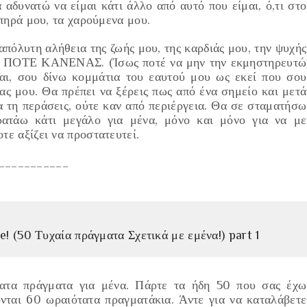
κά αδυνατώ να είμαι κάτι άλλο από αυτ
ό που είμαι, ό,τι στο
πηρ
ά μου, τα χαρούμενα μου.
πόλυτη αλήθεια της ζωής μου, της καρδιάς μου, την ψυχής
μάθει ΠΟΤΕ ΚΑΝΕΝΑΣ.
(Ίσως ποτέ να μην την εκμηστηρευτώ
αι, σου δίνω κομμάτια του εαυτού μου
ω
ς εκεί που σου
ας μου.
Θα πρέπει να ξέρεις πως από ένα σημείο και μετά
α τη περάσεις, ούτε καν από περιέργεια. Θα σε σταματήσω
ατάω κάτι μεγάλο για μένα, μόνο και μόνο για να με
τε αξίζει να προστατευτεί.
___________
 (50 Τυχαία πράγματα Σχετικά με εμένα!) part 1
φατα πράγματα για μένα. Πάρτε
τα ήδη 50
που σας έχω
ονται 60 ωραιότατα πραγματάκια. Άντε για να καταλάβετε