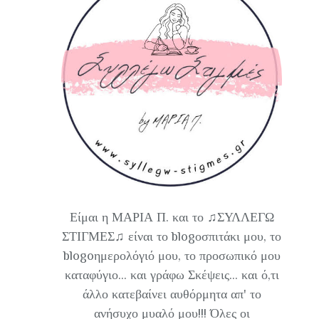
Είμαι η ΜΑΡΙΑ Π. και το ♫ΣΥΛΛΕΓΩ
ΣΤΙΓΜΕΣ♫ είναι το blogοσπιτάκι μου, το
blogoημερολόγιό μου, το προσωπικό μου
καταφύγιο... και γράφω Σκέψεις... και ό,τι
άλλο κατεβαίνει αυθόρμητα απ' το
ανήσυχο μυαλό μου!!! Όλες οι