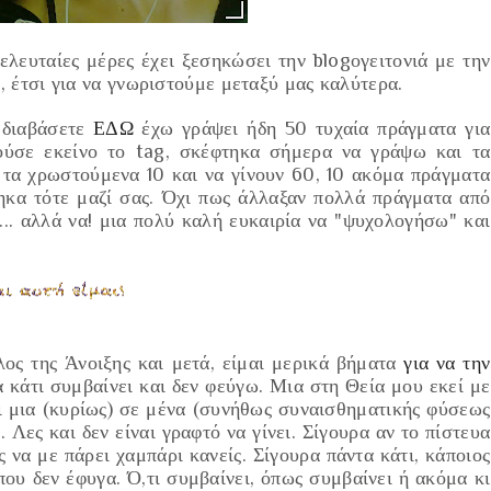
 τελευταίες μέρες έχει ξεσηκώσει την blogογειτονιά με την
ς
, έτσι για να γνωριστούμε μεταξύ μας καλύτερα.
 διαβάσετε
ΕΔΩ
έχω γράψει ήδη
50 τυχαία πράγματα για
ούσε εκείνο το tag, σκέφτηκα σήμερα να γράψω και τα
τα χρωστούμενα 10 και να γίνουν 60, 10 ακόμα πράγματα
τηκα τότε μαζί σας. Όχι πως άλλαξαν πολλά πράγματα από
... αλλά να! μια πολύ καλή ευκαιρία να
"ψυχολογήσω"
και
λος της Άνοιξης και μετά, είμαι μερικά βήματα
για να την
 κάτι συμβαίνει και δεν φεύγω. Μια στη Θεία μου εκεί με
ι μια
(κυρίως)
σε μένα
(συνήθως συναισθηματικής φύσεως
 Λες και δεν είναι γραφτό να γίνει. Σίγουρα αν το πίστευα
 να με πάρει χαμπάρι κανείς. Σίγουρα πάντα κάτι, κάποιος
που δεν έφυγα. Ό,τι συμβαίνει, όπως συμβαίνει ή ακόμα κι