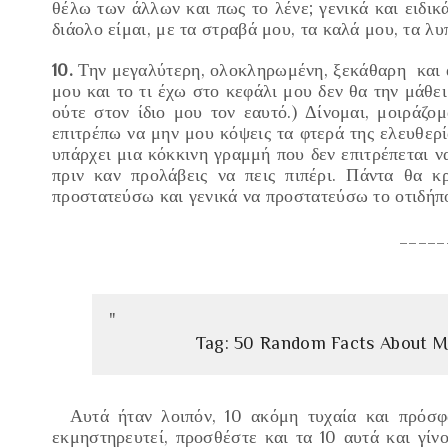
θέλω των άλλων και
πως το λένε; γενικά και ειδι
διάολο είμαι, με τα στραβά μου, τα καλά μου, τ
α λυ
10.
Την μεγαλύτερη, ολοκληρωμένη, ξεκάθαρη και α
μου και το τι έχω στο κεφάλι μου δεν θα την 
ούτε στον ίδιο μου τον εαυτό.)
Δίνομαι, μοιράζομ
επιτρέπω να μην μου κόψεις τα φτερά της ελευθερί
υπάρχει μια κόκκινη γραμμή που δεν επιτρέπεται ν
πριν καν προλάβεις να πεις πιπέρι.
Πάντα θα κρ
προστατεύσω
και γενικά να προστατεύσω το οτιδήπο
_____
Tag: 50 Random Facts About Me!
Αυτά ήταν λοιπόν, 10 ακόμη τυχαία και πρόσ
εκμηστηρευτεί, προσθέστε και τα 10 αυτά και γίν