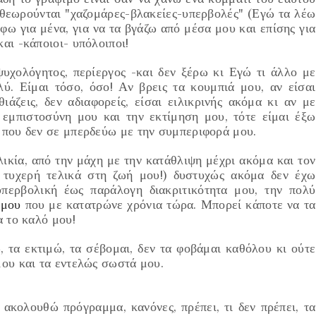
 θεωρούνται
"χαζομάρες-βλακείες-υπερβολές"
(Εγώ τα λέω
φω για μένα, για να τα βγάζω από μέσα μου και επίσης για
 και -κάποιοι- υπόλοιποι!
ψυχολόγητος, περίεργος -και δεν ξέρω κι Εγώ τι άλλο με
ύ. Είμαι τόσο, όσο! Αν βρεις τα κουμπιά μου, αν είσαι
ιάζεις, δεν αδιαφορείς, είσαι ειλικρινής ακόμα κι αν με
ν εμπιστοσύνη μου και την εκτίμηση μου, τότε είμαι έξω
 που δεν σε μπερδεύω με την συμπεριφορά μου.
ικία, από την μάχη με την κατάθλιψη μέχρι ακόμα και τον
 τυχερή τελικά στη ζωή μου!)
δυστυχώς ακόμα δεν έχω
υπερβολική έως
παράλογη διακριτικότητα
μου, την πολύ
 μου
που με κατατρώνε χρόνια τώρα. Μπορεί κάποτε να τα
α το καλό μου!
ώ
, τα
εκτιμώ
, τα
σέβομαι
,
δεν τα φοβάμαι
καθόλου κι
ούτε
ου και τα ε
ντελώς
σωστά μου.
 ακο
λουθώ πρό
γραμμα,
κανόνες, πρέπει, τι δεν πρέπει, τα