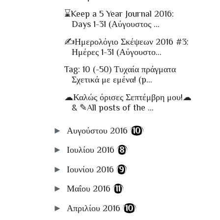
⌛Keep a 5 Year Journal 2016:
Days 1-31 (Αύγουστος ...
✍Ημερολόγιο Σκέψεων 2016 #3:
Ημέρες 1-31 (Αύγουστο...
Tag: 10 (-50) Τυχαία πράγματα
Σχετικά με εμένα! (p...
☁Καλώς όρισες Σεπτέμβρη μου!☁
& ✎All posts of the ...
►
Αυγούστου 2016
(10)
►
Ιουλίου 2016
(8)
►
Ιουνίου 2016
(9)
►
Μαΐου 2016
(11)
►
Απριλίου 2016
(10)