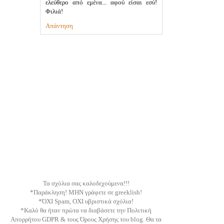
ελεύθερο από εμένα... αφού είσαι εσύ!
Φιλιά!
Απάντηση
Τα σχόλια σας καλοδεχούμενα!!!
*Παράκληση! ΜΗΝ γράφετε σε greeklish!
*ΌΧΙ Spam, ΟΧΙ υβριστικά σχόλια!
*Καλό θα ήταν πρώτα να διαβάσετε την Πολιτική
Απορρήτου GDPR & τους Όρους Χρήσης του blog. Θα τα