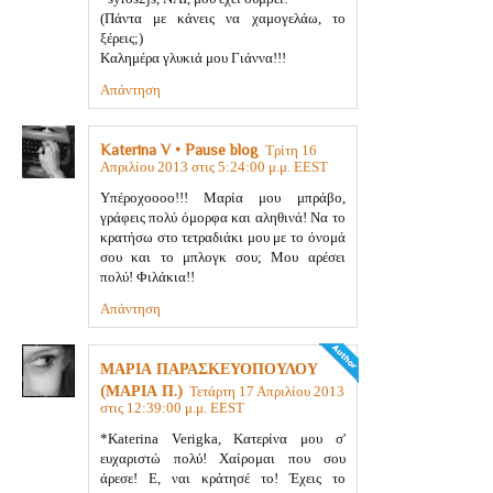
(Πάντα με κάνεις να χαμογελάω, το
ξέρεις;)
Καλημέρα γλυκιά μου Γιάννα!!!
Απάντηση
Katerina V • Pause blog
Τρίτη 16
Απριλίου 2013 στις 5:24:00 μ.μ. EEST
Υπέροχοοοο!!! Μαρία μου μπράβο,
γράφεις πολύ όμορφα και αληθινά! Να το
κρατήσω στο τετραδιάκι μου με το όνομά
σου και το μπλογκ σου; Μου αρέσει
πολύ! Φιλάκια!!
Απάντηση
ΜΑΡΙΑ ΠΑΡΑΣΚΕΥΟΠΟΥΛΟΥ
(ΜΑΡΙΑ Π.)
Τετάρτη 17 Απριλίου 2013
στις 12:39:00 μ.μ. EEST
*Katerina Verigka, Κατερίνα μου σ'
ευχαριστώ πολύ! Χαίρομαι που σου
άρεσε! Ε, ναι κράτησέ το! Έχεις το