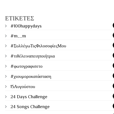
ΕΤΙΚΕΤΕΣ
#100happydays
#m__m
#ΣυλλέγωΤιςΦιλοσοφίεςΜου
#τιθέλειναπειηποιήτρια
#φωτογραφισετο
#χιουμοροκατάσταση
15Αυγούστου
24 Days Challenge
24 Songs Challenge