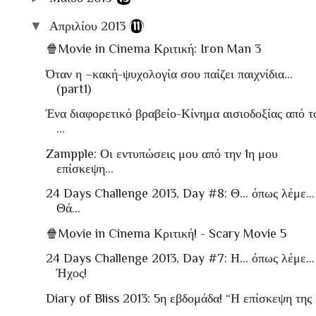
▼
Απριλίου 2013
(11)
🍿Movie in Cinema Κριτική: Iron Man 3
Όταν η –κακή-ψυχολογία σου παίζει παιχνίδια…
(part1)
Ένα διαφορετικό βραβείο-Κίνημα αισιοδοξίας από τ
...
Zampple: Οι εντυπώσεις μου από την 1η μου
επίσκεψη...
24 Days Challenge 2013, Day #8: Θ… όπως λέμε...
Θά...
🍿Movie in Cinema Κριτική! - Scary Movie 5
24 Days Challenge 2013, Day #7: Η… όπως λέμε...
Ήχος!
Diary of Bliss 2013: 5η εβδομάδα! “Η επίσκεψη της .