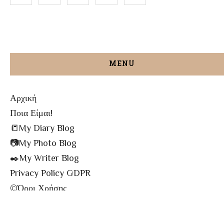
MENU
Αρχική
Ποια Είμαι!
📒My Diary Blog
📷My Photo Blog
✒️My Writer Blog
Privacy Policy GDPR
©️Όροι Χρήσης
✉️Contact me!
🔝All The Posts