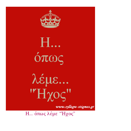
Η… όπως λέμε “Ήχος”