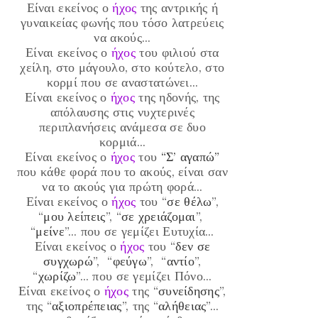
Είναι εκείνος ο
ήχος
της αντρικής ή
γυναικείας φωνής που τόσο λατρεύεις
να ακούς…
Είναι εκείνος ο
ήχος
του φιλιού στα
χείλη, στο μάγουλο, στο κούτελο, στο
κορμί που σε αναστατώνει…
Είναι εκείνος ο
ήχος
της ηδονής, της
απόλαυσης στις νυχτερινές
περιπλανήσεις ανάμεσα σε δυο
κορμιά…
Είναι εκείνος ο
ήχος
του
“Σ’ αγαπώ”
που κάθε φορά που το ακούς, είναι σαν
να το ακούς για πρώτη φορά…
Είναι εκείνος ο
ήχος
του “
σε θέλω
”,
“
μου λείπεις
”, “
σε χρειάζομαι
”,
“
μείνε
”… που σε γεμίζει Ευτυχία…
Είναι εκείνος ο
ήχος
του “
δεν σε
συγχωρώ
”, “
φεύγω
”, “
αντίο
”,
“
χωρίζω
”… που σε γεμίζει Πόνο…
Είναι εκείνος ο
ήχος
της “
συνείδησης
”,
της “
αξιοπρέπειας
”, της “
αλήθειας
”…