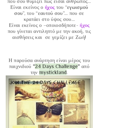
που σου θυμίζει πως είσαι άνθρωπος…
Είναι εκείνος ο
ήχος
του “
εγωισμού
σου
”, του “
εαυτού σου
”… που σε
κρατάει στο ύψος σου…
Είναι εκείνος ο
–οποιοσδήποτε-
ήχος
που γίνεται αντιληπτό με την ακοή, τις
αισθήσεις και σε γεμίζει με Ζωή!
Η παρούσα ανάρτηση είναι μέρος του
παιχνιδιού
“
24 Days Challenge
”
από
την
mystickland
.