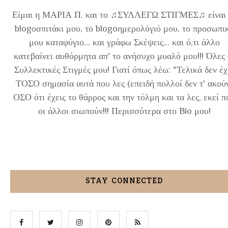
Είμαι η ΜΑΡΙΑ Π. και το ♫ΣΥΛΛΕΓΩ ΣΤΙΓΜΕΣ♫ είναι 
blogοσπιτάκι μου, το blogoημερολόγιό μου, το προσωπι
μου καταφύγιο... και γράφω Σκέψεις... και ό,τι άλλο
κατεβαίνει αυθόρμητα απ' το ανήσυχο μυαλό μου!!! Όλες 
Συλλεκτικές Στιγμές μου! Γιατί όπως λέω: "Τελικά δεν έχ
ΤΟΣΟ σημασία αυτά που λες (επειδή πολλοί δεν τ' ακού
ΟΣΟ ότι έχεις το θάρρος και την τόλμη και τα λες, εκεί π
οι άλλοι σιωπούν!!! Περισσότερα στο Bio μου!
STAY CONNECTED