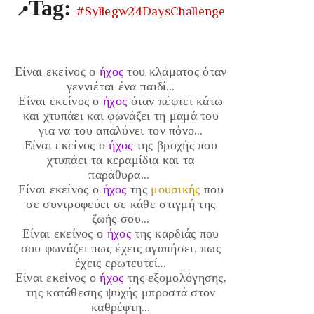
Tag:
📍
#Syllegw24DaysChallenge
Είναι εκείνος ο
ήχος
του κλάματος όταν
γεννιέται ένα παιδί…
Είναι εκείνος ο
ήχος
όταν πέφτει κάτω
και χτυπάει και φωνάζει τη μαμά του
για να του απαλύνει τον πόνο…
Είναι εκείνος ο
ήχος
της βροχής που
χτυπάει τα κεραμίδια και τα
παράθυρα…
Είναι εκείνος ο
ήχος
της
μουσικής
που
σε συντροφεύει σε κάθε στιγμή της
ζωής σου…
Είναι εκείνος ο
ήχος
της καρδιάς που
σου φωνάζει πως έχεις αγαπήσει, πως
έχεις ερωτευτεί…
Είναι εκείνος ο
ήχος
της εξομολόγησης,
της κατάθεσης ψυχής μπροστά στον
καθρέφτη…