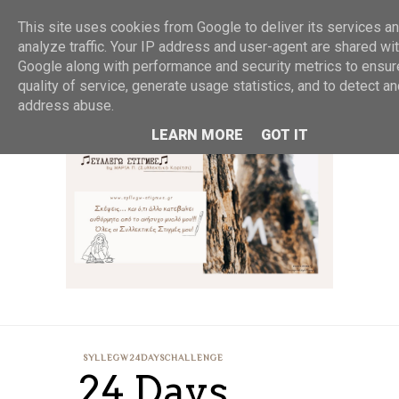
MENU
This site uses cookies from Google to deliver its services an
analyze traffic. Your IP address and user-agent are shared wi
Google along with performance and security metrics to ensur
quality of service, generate usage statistics, and to detect a
address abuse.
LEARN MORE
GOT IT
SYLLEGW24DAYSCHALLENGE
24 Days