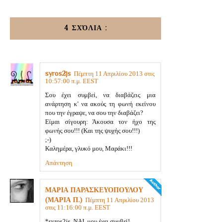
4 ΣΧΌΛΙΑ :
syros2js
Πέμπτη 11 Απριλίου 2013 στις
10:57:00 π.μ. EEST
Σου έχει συμβεί, να διαβάζεις μια
ανάρτηση κ' να ακούς τη φωνή εκείνου
που την έγραψε, να σου την διαβάζει?
Είμαι σίγουρη: Άκουσα τον ήχο της
φωνής σου!!! (Και της ψυχής σου!!!)
;-)
Καλημέρα, γλυκό μου, Μαράκι!!!
Απάντηση
ΜΑΡΙΑ ΠΑΡΑΣΚΕΥΟΠΟΥΛΟΥ
(ΜΑΡΙΑ Π.)
Πέμπτη 11 Απριλίου 2013
στις 11:16:00 π.μ. EEST
*syros2js, ΝΑΙ, μου έχει συμβεί!