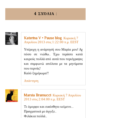
4 ΣΧΌΛΙΑ :
Katerina V • Pause blog
Κυριακή 7
Απριλίου 2013 στις 1:22:00 π.μ. EEST
Υπέροχη η ανάρτησή σου Μαρία μου! Αχ
πόσο σε νιώθω.. Έχω περάσει κατά
καιρούς πολλά από αυτά που περιέγραψες
και συμφωνώ απόλυτα με τα μηνύματα
που περνάς!
Καλό ξημέρωμα!!
Απάντηση
Marsia Bramucci
Κυριακή 7 Απριλίου
2013 στις 2:04:00 π.μ. EEST
Τι όμορφο και ευαίσθητο κείμενο...
Πραγματικά με άγγιξε..
Φιλάκια πολλά..