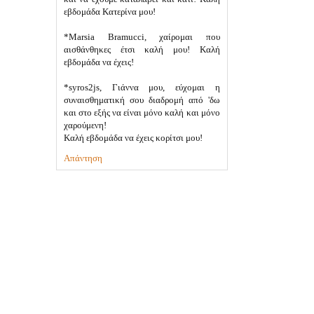
εβδομάδα Κατερίνα μου!
*Marsia Bramucci, χαίρομαι που
αισθάνθηκες έτσι καλή μου! Καλή
εβδομάδα να έχεις!
*syros2js, Γιάννα μου, εύχομαι η
συναισθηματική σου διαδρομή από 'δω
και στο εξής να είναι μόνο καλή και μόνο
χαρούμενη!
Καλή εβδομάδα να έχεις κορίτσι μου!
Απάντηση