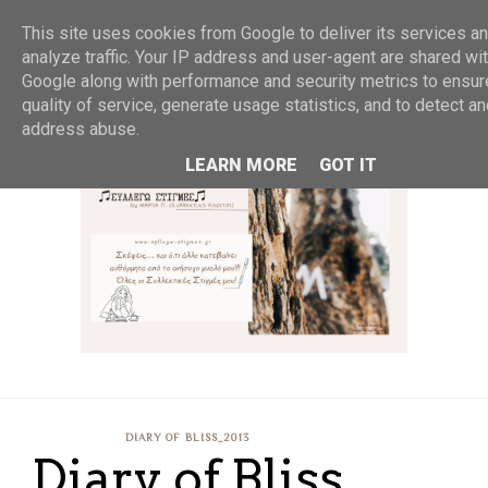
MENU
This site uses cookies from Google to deliver its services an
analyze traffic. Your IP address and user-agent are shared wi
Google along with performance and security metrics to ensur
quality of service, generate usage statistics, and to detect a
address abuse.
LEARN MORE
GOT IT
DIARY OF BLISS_2013
Diary of Bliss