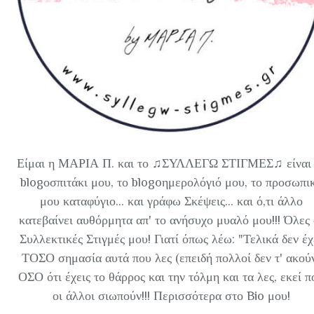
Είμαι η ΜΑΡΙΑ Π. και το ♫ΣΥΛΛΕΓΩ ΣΤΙΓΜΕΣ♫ είναι 
blogοσπιτάκι μου, το blogoημερολόγιό μου, το προσωπι
μου καταφύγιο... και γράφω Σκέψεις... και ό,τι άλλο
κατεβαίνει αυθόρμητα απ' το ανήσυχο μυαλό μου!!! Όλες 
Συλλεκτικές Στιγμές μου! Γιατί όπως λέω: "Τελικά δεν έχ
ΤΟΣΟ σημασία αυτά που λες (επειδή πολλοί δεν τ' ακού
ΟΣΟ ότι έχεις το θάρρος και την τόλμη και τα λες, εκεί π
οι άλλοι σιωπούν!!! Περισσότερα στο Bio μου!