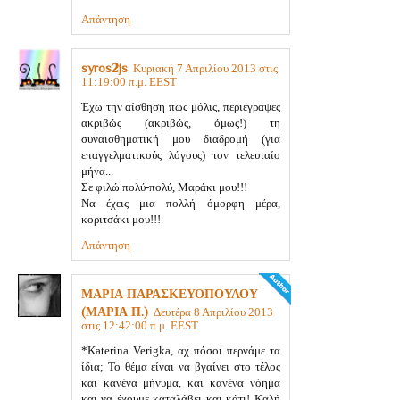
Απάντηση
syros2js
Κυριακή 7 Απριλίου 2013 στις
11:19:00 π.μ. EEST
Έχω την αίσθηση πως μόλις, περιέγραψες
ακριβώς (ακριβώς, όμως!) τη
συναισθηματική μου διαδρομή (για
επαγγελματικούς λόγους) τον τελευταίο
μήνα...
Σε φιλώ πολύ-πολύ, Μαράκι μου!!!
Να έχεις μια πολλή όμορφη μέρα,
κοριτσάκι μου!!!
Απάντηση
ΜΑΡΙΑ ΠΑΡΑΣΚΕΥΟΠΟΥΛΟΥ
(ΜΑΡΙΑ Π.)
Δευτέρα 8 Απριλίου 2013
στις 12:42:00 π.μ. EEST
*Katerina Verigka, αχ πόσοι περνάμε τα
ίδια; Το θέμα είναι να βγαίνει στο τέλος
και κανένα μήνυμα, και κανένα νόημα
και να έχουμε καταλάβει και κάτι! Καλή