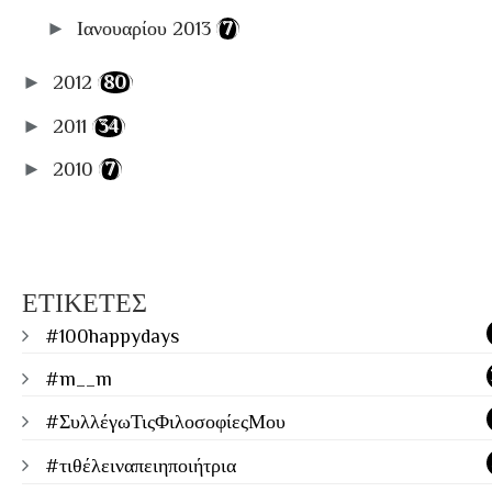
►
Ιανουαρίου 2013
(7)
►
2012
(80)
►
2011
(34)
►
2010
(7)
ΕΤΙΚΕΤΕΣ
#100happydays
#m__m
#ΣυλλέγωΤιςΦιλοσοφίεςΜου
#τιθέλειναπειηποιήτρια