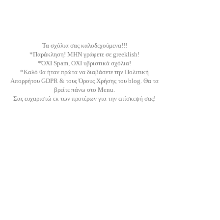
Τα σχόλια σας καλοδεχούμενα!!!
*Παράκληση! ΜΗΝ γράφετε σε greeklish!
*ΌΧΙ Spam, ΟΧΙ υβριστικά σχόλια!
*Καλό θα ήταν πρώτα να διαβάσετε την Πολιτική
Απορρήτου GDPR & τους Όρους Χρήσης του blog. Θα τα
βρείτε πάνω στο Menu.
Σας ευχαριστώ εκ των προτέρων για την επίσκεψή σας!