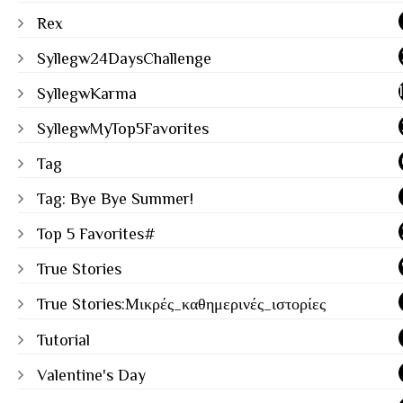
Rex
Syllegw24DaysChallenge
SyllegwKarma
SyllegwMyTop5Favorites
Tag
Tag: Bye Bye Summer!
Top 5 Favorites#
True Stories
True Stories:Μικρές_καθημερινές_ιστορίες
Tutorial
Valentine's Day