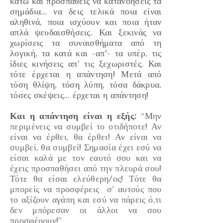
κάτω και προσπαθείς να κατανοήσεις τα
σημάδια… να δεις τελικά ποια είναι
αληθινά, ποια ισχύουν και ποια ήταν
απλά ψευδαισθήσεις. Και ξεκινάς να
χωρίσεις τα συναισθήματα από τη
λογική, τα κατά και
-απ'-
τα υπέρ, τις
ίδιες κινήσεις απ’ τις ξεχωριστές. Και
τότε έρχεται η απάντηση! Μετά από
τόση θλίψη, τόση λύπη, τόσα δάκρυα,
τόσες σκέψεις… έρχεται η απάντηση!
Και η απάντηση είναι η εξής:
“Μην
περιμένεις να συμβεί το οτιδήποτε! Αν
είναι να έρθει, θα έρθει! Αν είναι να
συμβεί, θα συμβεί! Σημασία έχει εσύ να
είσαι καλά με τον εαυτό σου και να
έχεις προσπαθήσει από την πλευρά σου!
Τότε θα είσαι ελεύθερη/ος! Τότε θα
μπορείς να προσφέρεις σ’ αυτούς που
το αξίζουν αγάπη και εσύ να πάρεις ό,τι
δεν μπόρεσαν οι άλλοι να σου
προσφέρουν!”