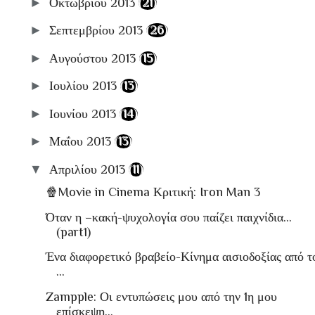
►
Οκτωβρίου 2013
(21)
►
Σεπτεμβρίου 2013
(26)
►
Αυγούστου 2013
(15)
►
Ιουλίου 2013
(13)
►
Ιουνίου 2013
(14)
►
Μαΐου 2013
(13)
▼
Απριλίου 2013
(11)
🍿Movie in Cinema Κριτική: Iron Man 3
Όταν η –κακή-ψυχολογία σου παίζει παιχνίδια…
(part1)
Ένα διαφορετικό βραβείο-Κίνημα αισιοδοξίας από τ
...
Zampple: Οι εντυπώσεις μου από την 1η μου
επίσκεψη...