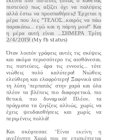
εκείνα που πίστευες (όπως ο καθένας
πιστεύει) πως αξίζει όχι να παλέψεις
αλλά έστω να προσπαθήσεις! Έρχεται η
μέρα που λες "ΤΕΛΟΣ...καιρός να πάω
παρακάτω... εγώ και η πάρτη μου!"
Και
η μέρα αυτή είναι ...ΣΗΜΕΡΑ Τρίτη
2/4/2013!
(My fb status)
Όταν λοιπόν γράφεις αυτές τις σκέψεις
και ακόμα περισσότερο τις αισθάνεσαι,
τις πιστεύεις, άρα τις εννοείς… τότε
νιώθεις πολύ καλύτερα! Νιώθεις
ελεύθερη και ελαφρότερη! Ξαφνικά από
τη λύπη ‘περπατάς’ στην χαρά και όλα
πλέον τα βλέπεις πιο διαφορετικά, πιο
θετικά, πιο δυναμικά! Πλέον, τα
πράγματα τα ζυγίζεις αλλιώς, χωρίς να
έχεις ψευδαισθήσεις και χωρίς να
περιμένεις πολλά!
Και σκέφτεσαι:
“Είναι εκείνη η
ανεξήγητη Χαρά που σε επισκέπτεται