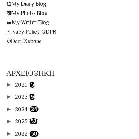
📒My Diary Blog
📷My Photo Blog
✒️My Writer Blog
Privacy Policy GDPR
©️Όροι Χρήσης
✉️Contact me!
🔝All The Posts
🗾Site Map
ΑΡΧΕΙΟΘΗΚΗ
📌Info Πρόσβασης Βιβλιοθήκης
►
2026
(5)
🔑Enter My Library
Στήλες
►
2025
(9)
✏️Συγγράφω
►
2024
(24)
🎼Music
►
2023
(32)
📸Photography
►
2022
(30)
📽Cinema