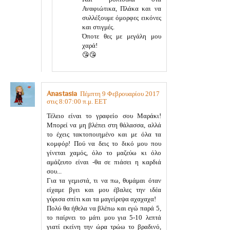
Αναφιώτικα, Πλάκα και να
συλλέξουμε όμορφες εικόνες
και στιγμές.
Όποτε θες με μεγάλη μου
χαρά!
😘😘
Anastasia
Πέμπτη 9 Φεβρουαρίου 2017
στις 8:07:00 π.μ. EET
Τέλειο είναι το γραφείο σου Μαράκι!
Μπορεί να μη βλέπει στη θάλασσα, αλλά
το έχεις τακτοποιημένο και με όλα τα
κομφόρ! Πού να δεις το δικό μου που
γίνεται χαμός, όλο το μαζεύω κι όλο
αμάζευτο είναι -θα σε πιάσει η καρδιά
σου...
Για τα γεμιστά, τι να πω, θυμάμαι όταν
είχαμε βγει και μου έβαλες την ιδέα
γύρισα σπίτι και τα μαγείρεψα αχαχαχα!
Πολύ θα ήθελα να βλέπω και εγώ παρά 5,
το παίρνει το μάτι μου για 5-10 λεπτά
γιατί εκείνη την ώρα τρώω το βραδινό,