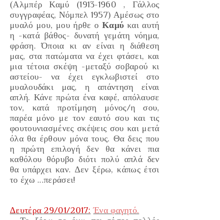
(Αλμπέρ Καμύ (1913-1960 , Γάλλος
συγγραφέας, Νόμπελ 1957)
Αμέσως στο
μυαλό μου, μου ήρθε ο
Καμύ
και αυτή
η
-κατά βάθος-
δυνατή γεμάτη νόημα,
φράση. Όποια κι αν είναι η διάθεση
μας, στα πατώματα να έχει φτάσει, και
μια τέτοια σκέψη
-μεταξύ σοβαρού κι
αστείου-
να έχει εγκλωβιστεί στο
μυαλουδάκι μας, η απάντηση είναι
απλή. Κάνε πρώτα ένα καφέ, απόλαυσε
τον, κατά προτίμηση μόνος/η σου,
παρέα μόνο με τον εαυτό σου και τις
φουτουνιασμένες σκέψεις σου και μετά
όλα θα έρθουν μόνα τους. Θα δεις που
η πρώτη επιλογή δεν θα κάνει πια
καθόλου θόρυβο διότι πολύ απλά δεν
θα υπάρχει καν. Δεν ξέρω, κάπως έτσι
το έχω ...περάσει!
Δευτέρα 29/01/2017:
Ένα φαγητό.