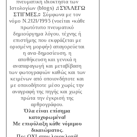
πνευματική ιδιοκτησία των
Ιστολογίων (blogs)
♫ΣΥΛΛΕΓΩ
ΣΤΙΓΜΕΣ♫
Σύμφωνα με τον
νόμο Ν.2121/1993
(νοείται «κάθε
πρωτότυπο πνευματικό
δημιούργημα λόγου, τέχνης ή
επιστήμης που εκφράζεται με
ορισμένη μορφή»)
απαγορεύεται
η ανα-δημοσίευση, η
αποθήκευση και γενικά η
αναπαραγωγή και μεταβίβαση
των φωτογραφιών καθώς και των
κειμένων από οποιονδήποτε και
με οποιοδήποτε μέσο χωρίς την
αναγραφή της πηγής και χωρίς
πρώτα την έγκρισή της
αρθρογράφου.
Όλα είναι επίσημα
κατοχυρωμένα!
Με επιφύλαξη κάθε νόμιμου
δικαιώματος.
Πες ΟΧΙ στην λογοκλοπή!