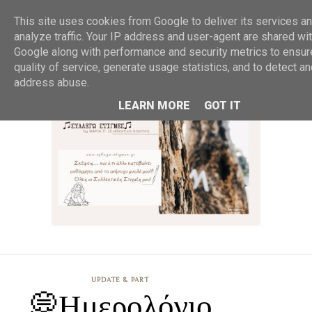
MENU
This site uses cookies from Google to deliver its services an
analyze traffic. Your IP address and user-agent are shared wi
Google along with performance and security metrics to ensur
quality of service, generate usage statistics, and to detect a
address abuse.
LEARN MORE
GOT IT
UPDATE & PART
💭Ημερολόγιο