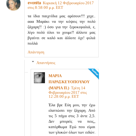
evonita
Κυριακή 12 Φεβρουαρίου 2017
στις 8:58:00 μ.μ. EET
τα ίδια παιχνίδια μας αρέσουν!!! χεχε..
ααα Μαράκι να την κόψεις την πολύ
ζάχαρη!! :) όσο για την ξεροκεφαλιά, ε,
λίγο πολύ όλοι το χουμε!! άλλοτε μας
βγαίνει σε καλό και άλλοτε όχι! φιλιά
πολλά
Απάντηση
Απαντήσεις
ΜΑΡΙΑ
ΠΑΡΑΣΚΕΥΟΠΟΥΛΟΥ
(ΜΑΡΙΑ Π.)
Τρίτη 14
Φεβρουαρίου 2017 στις
12:28:00 μ.μ. EET
Έλα βρε Εύη μου, την έχω
ελαττώσει την ζάχαρη. Από
τις 5 πήγα στις 3 άντε 2,5.
Δεν μπορείς να πεις,,
κατόρθωμα Εγώ που είμαι
των γλυκών όλων των ειδών.