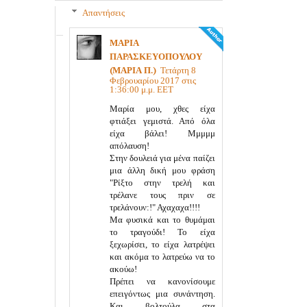
Απαντήσεις
ΜΑΡΙΑ
ΠΑΡΑΣΚΕΥΟΠΟΥΛΟΥ
(ΜΑΡΙΑ Π.)
Τετάρτη 8
Φεβρουαρίου 2017 στις
1:36:00 μ.μ. EET
Μαρία μου, χθες είχα
φτιάξει γεμιστά. Από όλα
είχα βάλει! Μμμμμ
απόλαυση!
Στην δουλειά για μένα παίζει
μια άλλη δική μου φράση
"Ρίξτο στην τρελή και
τρέλανε τους πριν σε
τρελάνουν:!" Αχαχαχα!!!!
Μα φυσικά και το θυμάμαι
το τραγούδι! Το είχα
ξεχωρίσει, το είχα λατρέψει
και ακόμα το λατρεύω να το
ακούω!
Πρέπει να κανονίσουμε
επειγόντως μια συνάντηση.
Και βολτούλα στα