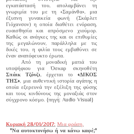
εγκατάστασή του, απολαμβάνει τη
γνωριμία του με τη «Σαμάνθα», μια
έξυπνη γυναικεία φωνή
(Σκάρλετ
Γιόχανσον)
η οποία διαθέτει ενόραση,
ευαισθησία και απρόσμενο χιούμορ.
Καθώς οι ανάγκες της και οι επιθυμίες
της μεγαλώνουν, παράλληλα με τις
δικές του, η φιλία τους εμβαθύνει σε
έναν αναπόφευκτο έρωτα.
Από τη μοναδική ματιά του
υποψήφιου για Όσκαρ σκηνοθέτη
Σπάικ Τζόνζι
, έρχεται το
«ΔΙΚΟΣ
ΤΗΣ»
, μια αυθεντική ιστορία αγάπης η
οποία εξερευνά την εξέλιξη της φύσης
και τους κινδύνους της μοναξιάς στον
σύγχρονο κόσμο.
{πηγή:
Audio Visual}
Κυριακή 28/01/2017:
Μια φράση.
"Να αυτοκτονήσω ή να κάνω καφέ;"