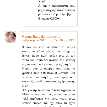
Χεχε!
Α, και η ξεροκεφαλιά μου,
μέχρι στιγμής σχεδόν πάντα
μόνο σε καλό μου έχει βγει.
Φιλιά πολλά!!!❤
Marina Tsardakli
Δευτέρα 13
Φεβρουαρίου 2017 στις 6:57:00 μ.μ. EET
Νομίζω ότι είναι σπουδαίο να μπορεί
κανείς να κάνει μόνος του πράγματα,
δείχνει πόσο καλή σχέση έχει με τον
εαυτό του. Αυτό δεν αναιρεί την ανάγκη
της παρέας, απλά μειώνει την εξάρτηση.
Μαρία μου τι όμορφο που είναι το
γραφείο σου; Σου εύχομαι ωστόσο, μια
μέρα να το αποκτήσεις το ονειρεμένο σου
και να ζεις ατέλειωτες στιγμές έμπνευσης
εκεί!
Όσο για την τελευταία σου παράγραφο θα
ήθελα να σου πω, πως πρέπει να είσαι
πολύ περήφανη για σένα, γιατί έχεις
περάσει πολλά και όχι απλά τα έχεις