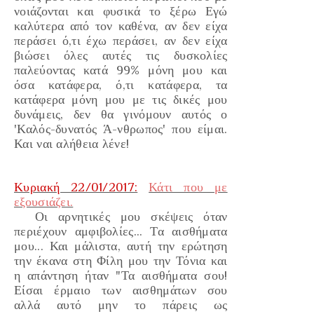
νοιάζονται και φυσικά το ξέρω Εγώ
καλύτερα από τον καθένα, αν δεν είχα
περάσει ό,τι έχω περάσει, αν δεν είχα
βιώσει όλες αυτές τις δυσκολίες
παλεύοντας κατά 99% μόνη μου και
όσα κατάφερα,
ό,τ
ι κατάφερα,
τα
κατάφερα μόνη μου με τις δικές μου
δυνάμεις, δεν θα γινόμουν αυτός ο
'Καλός-δυνατός Ά-νθρωπος'
που είμαι.
Και ναι αλήθεια λένε!
Κυριακή 22/01/2017:
Κάτι που με
εξουσιάζει.
Οι
αρνητικές μου σκέψεις
όταν
περιέχουν αμφιβολίες... Τα
αισθήματα
μου... Και μάλιστα, αυτή την ερώτηση
την έκανα στη Φίλη μου την Τόνια και
η απάντηση ήταν
"Τα αισθήματα σου!
Είσαι έρμαιο των αισθημάτων σου
αλλά αυτό μην το πάρεις ως