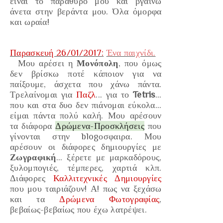
είναι το παράθυρο μου και βγαίνω
άνετα στην βεράντα μου. Όλα όμορφα
και ωραία!
Παρασκευή 26/01/2017:
Ένα παιχνίδι.
Μου αρέσει η
Μονόπολη
, που όμως
δεν βρίσκω ποτέ κάποιον για να
παίξουμε, άσχετα που χάνω πάντα.
Τρελαίνομαι για
Παζλ
... για το
Tetris
...
που και στα δυο δεν πιάνομαι εύκολα...
είμαι πάντα πολύ καλή. Μου αρέσουν
τα διάφορα
Δ
ρώμενα-Προσκλήσεις
που
γίνονται στην blogοσφαιρα. Μου
αρέσουν οι διάφορες δημιουργίες με
Ζωγραφική
... ξέρετε με μαρκαδόρους,
ξυλομπογιές, τέμπερες, χαρτιά κλπ.
Διάφορες
Καλλιτεχνικές Δημιουργίες
που μου ταιριάζουν! Α! πως να ξεχάσω
και τα
Δρώμενα Φωτογραφίας
,
βεβαίως-βεβαίως που έχω λατρέψει.