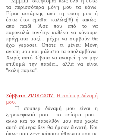
Μμμμμ, σκέφτομαι πως όλα ή έστω
τα περισσότερα μόνη μου τα κάνω.
Είμαι αυτάρκης από τη φύση μου ή
έστω έτσι έμαθα -καλώς
(!!!)
ή κακώς-
από παιδί. Άσε που από το να
παρακαλώ τον/την καθένα να κάνουμε
πράγματα μαζί... μέχρι να συμβούν θα
έχω γεράσει. Οπότε τι μένει; Μόνη
αγάπη μου και μάλιστα τα απολαμβάνω.
Χωρίς αυτό βέβαια να αναιρεί ή να μην
επιθυμώ την παρέα... αλλά να είναι
"καλή παρέα
".
Σάββατο 21/01/2017:
Η σούπερ δύναμή
μου.
Η σούπερ δύναμή μου είναι η
ξεροκεφαλιά
μου... το
πείσμα
μου...
αλλά και το
παρελθόν
μου που χωρίς
αυτό σήμερα δεν θα ήμουν δυνατή. Και
όπως μου λένε κάποιοι άθρωποι που με