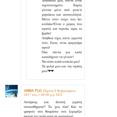
Ανασασία μου, πάντα είναι
ταχτοποιημένο. Χαμός
γίνεται μόνο από post-it
χαρτάκια και αυτοκολλητα.
Μόνο στον τοίχο που δεν
κολλάω!Είναι ο χώρος που
αγαπώ και περνάω ώρες το
βράδυ!
Αλήθεια είχες κάνει γεμιστά
τότε; Εεεεε, είναι φαγητάρα
αφού!
Όλα πάντα για καλό
καταλήγουν να γίνουν!
Να είσαι καλά κούκλα μου!
Τα φιλιά μου και την αγάπη
μου!❤❤
ANNA FLO
Πέμπτη 9 Φεβρουαρίου
2017 στις 1:09:00 μ.μ. EET
Αυτάρκης και δυνατή γεμάτη
συναισθήματα!! Τα 'χεις όλα! Και το
γραφείο σου θαυμάσιο που ξεχωρίζει
ακόμη πιο πολύ γιατί σε ικανοποιεί.