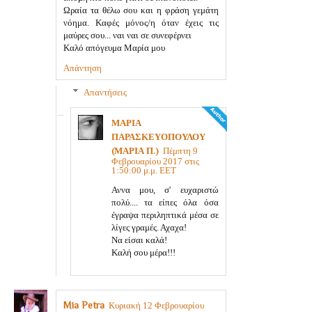
Ωραία τα θέλω σου και η φράση γεμάτη
νόημα. Καφές μόνος/η όταν έχεις τις
μαύρες σου... ναι ναι σε συνεφέρνει
Καλό απόγευμα Μαρία μου
Απάντηση
Απαντήσεις
ΜΑΡΙΑ
ΠΑΡΑΣΚΕΥΟΠΟΥΛΟΥ
(ΜΑΡΙΑ Π.)
Πέμπτη 9
Φεβρουαρίου 2017 στις
1:50:00 μ.μ. EET
Αννα μου, σ' ευχαριστώ
πολύ.... τα είπες όλα όσα
έγραψα περιληπτικά μέσα σε
λίγες γραμές. Αχαχα!
Να είσαι καλά!
Καλή σου μέρα!!!
Mia Petra
Κυριακή 12 Φεβρουαρίου