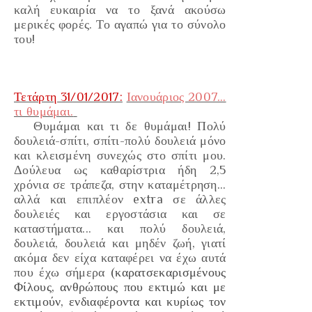
καλή ευκαιρία να το ξανά ακούσω
μερικές φορές. Το αγαπώ για το σύνολο
του!
Τετάρτη 31/01/2017:
Ιανουάριος 2007…
τι θυμάμαι.
Θυμάμαι και τι δε θυμ
άμαι! Πολύ
δ
ουλειά-σπίτι, σπίτι-
πολύ
δουλειά μόνο
και κλεισμένη
συνεχώς
σ
το σπίτι μου.
Δούλευα ως καθαρίστρια ήδη 2,5
χρόνια σε τράπεζα,
στην καταμέ
τρηση...
αλλά και επιπλέον extra σε άλλες
δουλειές και εργοστάσια και
σε
καταστήματα
... και πολύ δουλειά,
δου
λειά, δουλειά και μηδέν ζωή, γιατί
ακόμα δεν είχα καταφέρει να έχω αυτά
που
έχω σήμερα
(καρατσεκαρισμένους
Φίλους, ανθρώπους που
εκτιμώ και με
εκτιμούν,
ενδιαφέροντα
και κυρίως τον