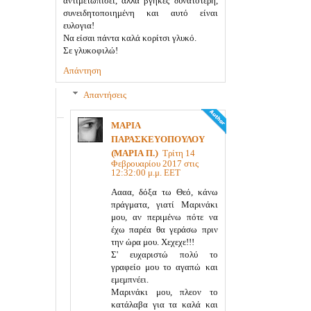
αντιμετωπίσει, αλλά βγήκες δυνατότερη,
συνειδητοποιημένη και αυτό είναι
ευλογια!
Να είσαι πάντα καλά κορίτσι γλυκό.
Σε γλυκοφιλώ!
Απάντηση
Απαντήσεις
ΜΑΡΙΑ
ΠΑΡΑΣΚΕΥΟΠΟΥΛΟΥ
(ΜΑΡΙΑ Π.)
Τρίτη 14
Φεβρουαρίου 2017 στις
12:32:00 μ.μ. EET
Αααα, δόξα τω Θεό, κάνω
πράγματα, γιατί Μαρινάκι
μου, αν περιμένω πότε να
έχω παρέα θα γεράσω πριν
την ώρα μου. Χεχεχε!!!
Σ' ευχαριστώ πολύ το
γραφείο μου το αγαπώ και
εμεμπνέει.
Μαρινάκι μου, πλεον το
κατάλαβα για τα καλά και