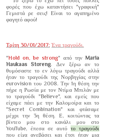
Το ξέρω το έχω πει
τόσες πολλές
φορές που
έχω καταντήσει
"γραφική"
Γεμιστά ρε σεις
!
Ε
ίναι το αγαπημένο
φαγητό αφού!
Τρίτη 30/01/2017:
Ένα τραγούδι.
"
Hold on, be strong
" από την
Maria
Haukaas Storeng
. Δεν ξέρω αν το
θυμόσαστε το εν λόγω τραγούδι αλλά
ήταν το τραγούδι της Νορβηγίας στην
eurovision του 2008. Την 1η θέση την
πήρε η Ρωσία με τον Ντίμα Μπιλάν με
το τραγούδι "Believe", και εμείς που
είχαμε πάει με την Καλομοίρα και το
"Secret Combination" και φτάσαμε
μέχρι την 3η θέση. Ε, κοιτώντας τα
βίντεο μου στο κανάλι μου στο
YouTube, έπεσα σε αυτό
το τραγούδι
που είχα ανεβάσει και έτσι ήταν μια