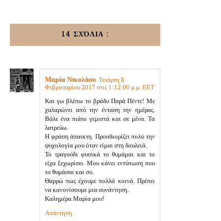
14 ΣΧΌΛΙΑ :
Μαρία Νικολάου
Τετάρτη 8
Φεβρουαρίου 2017 στις 1:12:00 μ.μ. EET
Και γω βλέπω το βράδυ Παρά Πέντε! Με
χαλαρώνει από την ένταση την ημέρας.
Βάλε ένα πιάτο γεμιστά και σε μένα. Τα
λατρεύω.
Η φράση άπαικτη. Προσδιορίζει πολύ την
ψυχολογία μου όταν είμαι στη δουλειά.
Το τραγούδι φυσικά το θυμάμαι και το
είχα ξεχωρίσει. Μου κάνει εντύπωση που
το θυμάσαι και συ.
Θαρρώ πως έχουμε πολλά κοινά. Πρέπει
να κανονίσουμε μια συνάντηση.
Καλημέρα Μαρία μου!
Απάντηση