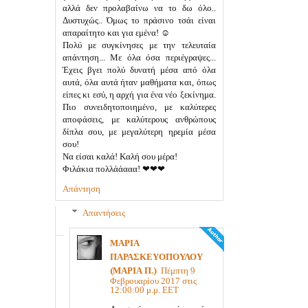
αλλά δεν προλαβαίνω να το δω όλο..
Δυστυχώς.. Όμως το πράσινο τσάι είναι
απαραίτητο και για εμένα! ☺
Πολύ με συγκίνησες με την τελευταία
απάντηση... Με όλα όσα περιέγραψες...
Έχεις βγει πολύ δυνατή μέσα από όλα
αυτά, όλα αυτά ήταν μαθήματα και, όπως
είπες κι εσύ, η αρχή για ένα νέο ξεκίνημα.
Πιο συνειδητοποιημένο, με καλύτερες
αποφάσεις, με καλύτερους ανθρώπους
δίπλα σου, με μεγαλύτερη ηρεμία μέσα
σου!
Να είσαι καλά! Καλή σου μέρα!
Φιλάκια πολλάάααα! ❤❤❤
Απάντηση
Απαντήσεις
ΜΑΡΙΑ
ΠΑΡΑΣΚΕΥΟΠΟΥΛΟΥ
(ΜΑΡΙΑ Π.)
Πέμπτη 9
Φεβρουαρίου 2017 στις
12:00:00 μ.μ. EET