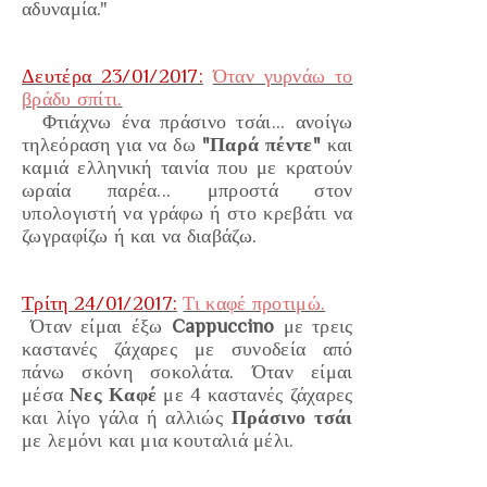
αδυναμία."
Δευτέρα 23/01/2017:
Όταν γυρνάω το
βράδυ σπίτι.
Φτιάχνω ένα πράσινο τσάι... ανοίγω
τηλεόραση για να δω
"Παρά πέντε"
και
καμιά ελληνική ταινία που με κρατούν
ωραία παρέα... μπροστά στον
υπολογιστή να γράφω ή στο κρεβάτι να
ζωγραφίζω ή και να διαβάζω.
Τρίτη 24/01/2017:
Τι καφέ προτιμώ.
Όταν είμαι έξω
Cappuccino
με τρεις
καστανές ζάχαρες με συνοδεία από
πάνω σκόνη σοκολάτα. Όταν είμαι
μέσα
Νες Καφέ
με 4 καστανές ζάχαρες
και λίγο γάλα ή αλλιώς
Πράσινο τσάι
με λεμόνι και μια κουταλιά μέλι.