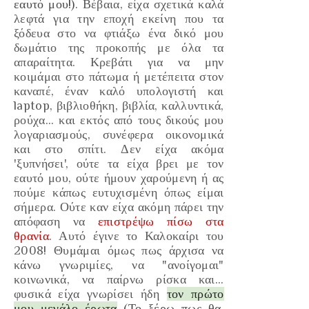
εαυτό μου!
)
. Βέβαια,
είχα σχετικά καλά
λεφτά για την εποχή εκείνη που τα
ξόδε
υα στο να φτιάξω ένα δικό μου
δωμάτιο της προκοπής
με όλα τα
απαραίτητα. Κρεβάτι για να μην
κοιμάμαι στο
πάτωμα ή
μετέπειτα στον
καναπέ,
έναν καλό υπολογιστή και
laptop, βιβλιοθήκη, βιβλία, καλλυντικά,
ρούχα... και
ε
κτός από τους δικούς μου
λογαριασμούς, συνέφερα οικονομικά
και στο σπίτι. Δεν είχα ακόμα
'ξυπν
ή
σει', ούτε τα είχα βρει με τον
εαυτό μου, ούτε ήμουν χαρούμενη ή ας
πούμε κάπως ευτυχισμένη όπως
ε
ίμ
αι
σήμερα. Ούτε καν είχα ακόμη πάρει την
απόφαση να
επιστρέψω πίσω στα
θρανία
.
Αυτό έ
γινε το Καλοκαίρι του
2008!
Θυμάμαι όμως πως άρχισα να
κάνω γνωριμίες
, να
"ανοίγομαι
"
κοινωνικά, να παίρνω ρίσκα και...
φυσικά είχα γνωρίσει ήδη
τον πρώτο
μου μεγάλο έρωτα
(Το ξέρω πως θα