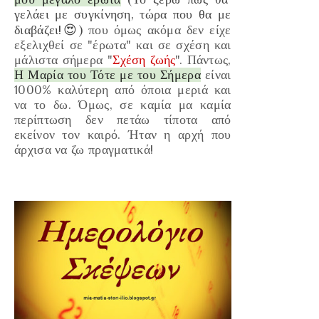
γελάει με συγκίνηση, τώρα που θα με
διαβάζει!😍
)
που όμως ακόμα δεν είχε
εξελιχθεί σε
"έρωτα"
και σε σχέση και
μάλιστα σήμερα "
Σχέση ζωής
".
Πάντως,
Η Μαρία του Τότε με
του Σήμερα
είναι
1000% καλύτερη από όποια μεριά και
να το δω. Όμως, σε καμία μα καμία
περίπτωση
δεν πετάω τίποτα από
ε
κείν
ον τον καιρό
.
Ήταν η αρχή
που
άρχισα να ζω
πραγματικά!