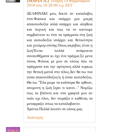
(ΜΑΡΙΑ Π.)
Τετάρτη 14 Φεβρουαρίου
2018 στις 10:28:00 π.μ. EET
ΔΕΛΦΙΝΑΚΙ μου, δεκτό αν καταλαβες
έτσι.Φυσικα και υπάρχει μια μικρή
απαισιοδοξία αλλά υπάρχει και αληθεια
και λογική και πως να το κανουμε
συμβαίνουν κι έτσι τα πράγματα στη ζωή
και αισιοδοξία υπάρχει και θετικότητα
και χιούμορ επίσης.Οπως ακριβώς είναι η
ζωη!Ειναι πολλά ανάμεικτα
συναισθήματα κι όχι ένα πράγμα.Σε μενα
στους Φιλους με μου σε ολους λέω τα
πράγματα και την αρνητικη αλλά κυριως
την θετική ματιά στο τέλος.Δεν θα πω πια
είσαι απαισιόδοξος/η ή είσαι αισιόδοξος.
Θα πω "Έλα μωρε τα καλύτερα θα ερθουν,
υπομονη η ζωή ξερει τι κανει..." Νομίζω
πως τα βλέπετε και στα γραφτά μου αν
παλι οχι όλοι, δεν πειράζει ο καθένας τα
μεταφραζει όπως τα καταλαβαινει.
Χρόνια Πολλά λοιπόν σε ολους μας.
Απάντηση