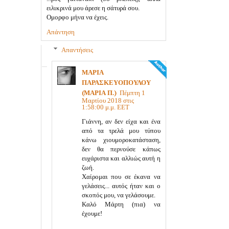
ειλικρινά μου άρεσε η σάτυρά σου.
Ομορφο μήνα να έχεις.
Απάντηση
Απαντήσεις
ΜΑΡΙΑ
ΠΑΡΑΣΚΕΥΟΠΟΥΛΟΥ
(ΜΑΡΙΑ Π.)
Πέμπτη 1
Μαρτίου 2018 στις
1:58:00 μ.μ. EET
Γιάννη, αν δεν είχα και ένα
από τα τρελά μου τύπου
κάνω χιουμοροκατάσταση,
δεν θα περνούσε κάπως
ευχάριστα και αλλιώς αυτή η
ζωή.
Χαίρομαι που σε έκανα να
γελάσεις... αυτός ήταν και ο
σκοπός μου, να γελάσουμε.
Καλό Μάρτη (πια) να
έχουμε!