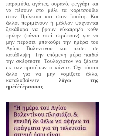
παραμύθα, αγάπες, ουρανό, φεγγάρι και
να πέσουν στο μέλι τα κοριτσούδια
στον Πρίγκιπα και στον Ιππότη. Και
άλλοι περιμένουν ή μάλλον ψάχνονται
ξεκάθαρα να βρουν εύκαιρη/ο κάθε
πρώην
(πάντα εκεί στρέφουν)
για να
μην περάσει μπακούρι την ημέρα του
Αγίου Βαλεντίνου και πέσει σε
κατάθλιψη. Την επόμενη μέρα παιδιά
την σκέφτεστε; Τουλάχιστον να ξέρετε
εκ των προτέρων τι κάνετε. Όχι τίποτα
άλλο για να μην νομίζετε άλλα,
καταλαβαίνετε
λόγω της
ημέέέέέραααας
.