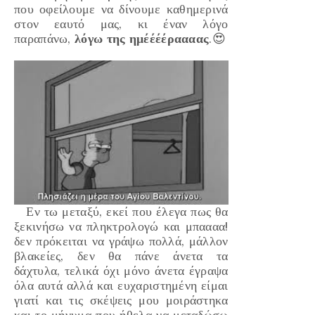
που οφείλουμε να δίνουμε καθημερινά
στον εαυτό μας, κι έναν λόγο
παραπάνω,
λόγω της ημέέέέραααας
.😍
Εν τω μεταξύ, εκεί που έλεγα πως θα
ξεκινήσω να πληκτρολογώ και μπαααα!
δεν πρόκειται να γράψω πολλά, μάλλον
βλακείες, δεν θα πάνε άνετα τα
δάχτυλα, τελικά όχι μόνο άνετα έγραψα
όλα αυτά αλλά και ευχαριστημένη είμαι
γιατί και τις σκέψεις μου μοιράστηκα
και το μήνυμα που ήθελα να μεταδώσω