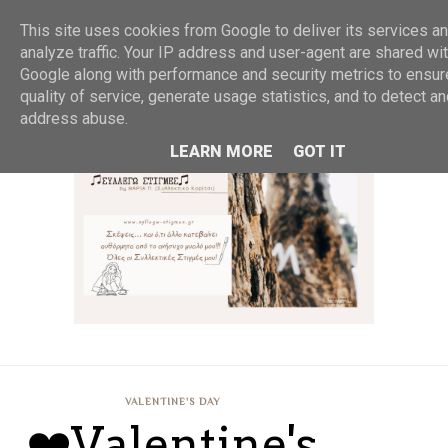
MENU
This site uses cookies from Google to deliver its services an
analyze traffic. Your IP address and user-agent are shared wi
Google along with performance and security metrics to ensur
quality of service, generate usage statistics, and to detect a
address abuse.
LEARN MORE
GOT IT
VALENTINE'S DAY
❤️Valentine's