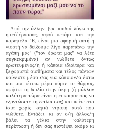
Από την άλλην, βρε παιδιά
λ
όγω της
ημέέέέραααας
, αφού πετάμε και την
καραμέλα
"Ε, είναι μια αφορμή αυτή η
γιορτή να δείξουμε λίγο παραπάνω την
αγάπη μας"
("τον έρωτα μας" να λέτε
συγκεκριμένα)
αν νιώθετε όντως
ερωτευμένος/η ή κάποια ιδιαίτερα και
ξεχωριστά αισθήματα και τέλος πάντων
καίγεστε μέσα σας για κάποιον/α έστω
και μια τέτοια μέρα πάρτε το θάρρος,
αφήστε τη δειλία στην άκρη
(ή μάλλον
καλύτερα τώρα είναι η ευκαιρία σας να
εξοντώσετε τη δειλία σας)
και πείτε στα
ίσια χωρίς καμιά ντροπή αυτό που
νιώθετε. Εντάξει, κι αν ο/η άλλος/η
βάλει τα γέλια στην καλύτερη
περίπτωση ή δεν σας πιστέψει ακόμα κι