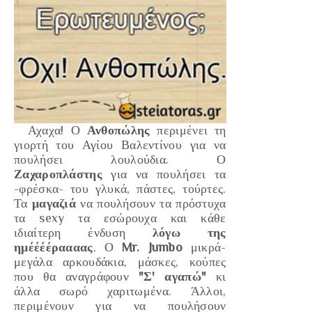
Αχαχα! Ο
Ανθοπώλης
περιμένει τη
γιορτή του Αγίου Βαλεντίνου για να
πουλήσει λουλούδια. Ο
Ζαχαροπλάστης
για να πουλήσει τα
-φρέσκα- του γλυκά, πάστες, τούρτες.
Τα
μαγαζιά
να πουλήσουν τα πρόστυχα
τα sexy τα εσώρουχα και κάθε
ιδιαίτερη ένδυση
λόγω της
ημέέέέραααας
. Ο
Mr. Jumbo
μικρά-
μεγάλα αρκουδάκια, μάσκες, κούπες
που θα αναγράφουν
"Σ' αγαπώ"
κι
άλλα σωρό χαριτωμένα. Άλλοι,
περιμένουν για να πουλήσουν