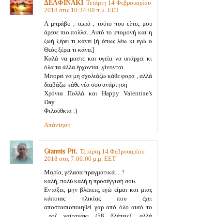
ΔΕΛΦΙΝΑΚΙ
Τετάρτη 14 Φεβρουαρίου
2018 στις 10:34:00 π.μ. EET
Α μπράβο , τωρά , τούτο που είπες μου
άρεσε πιο πολλά...Αυτό το υπομονή και η
ζωή ξέρει τι κάνει [ή όπως λέω κι εγώ ο
Θεός ξέρει τι κάνει]
Καλά να μαστε και υγεία να υπάρχει κι
όλα τα άλλα έρχονται ,γίνονται
Μπορεί να μη σχολιάζω κάθε φορά , αλλά
διαβάζω κάθε νέα σου ανάρτηση
Χρόνια Πολλά και Happy Valentine's
Day
Φιλούθκια :)
Απάντηση
Giannis Pit.
Τετάρτη 14 Φεβρουαρίου
2018 στις 7:06:00 μ.μ. EET
Μαρία, γέλασα πραγματικά.....!
καλή, πολύ καλή η προσέγγισή σου.
Εντάξει, μην βλέπεις, εγώ είμαι και μιας
κάποιας ηλικίας που έχει
αποστασιοποιηθεί γαρ από όλο αυτό το
...ροζ γαϊτανάκι (58 βλέπεις), αλλά