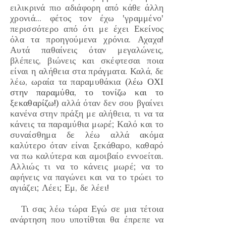
ειλικρινά πιο αδιάφορη από κάθε άλλη
χρονιά... φέτος τον έχω
'γραμμένο'
περισσότερο από ότι με έχει Εκείνος
όλα τα προηγούμενα χρόνια. Αχαχα!
Αυτά παθαίνεις όταν μεγαλώνεις,
βλέπεις, βιώνεις και σκέφτεσαι ποια
είναι η αλήθεια στα πράγματα. Καλά, δε
λέω, ωραία τα παραμυθάκια
(λέω ΟΧΙ
στην παραμύθα, το τονίζω και το
ξεκαθαρίζω!)
αλλά όταν δεν σου βγαίνει
κανένα στην πράξη με αλήθεια, τι να τα
κάνεις τα παραμύθια μωρέ; Καλό και το
συναίσθημα δε λέω αλλά ακόμα
καλύτερο όταν είναι ξεκάθαρο, καθαρό
να πω καλύτερα και αμοιβαίο εννοείται.
Αλλιώς τι να το κάνεις μωρέ; να το
αφήνεις να παγώνει και να το τρώει το
αγιάζει; Λέει; Εμ, δε λέει!
Τι σας λέω τώρα Εγώ σε μια τέτοια
ανάρτηση που υποτίθται θα έπρεπε να