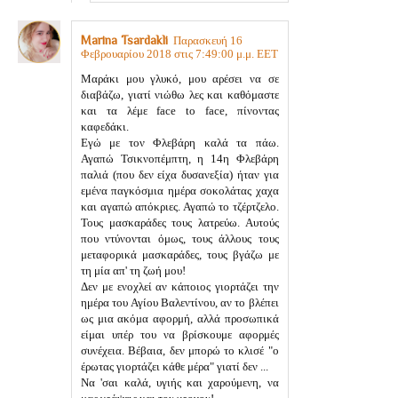
Marina Tsardakli
Παρασκευή 16
Φεβρουαρίου 2018 στις 7:49:00 μ.μ. EET
Μαράκι μου γλυκό, μου αρέσει να σε
διαβάζω, γιατί νιώθω λες και καθόμαστε
και τα λέμε face to face, πίνοντας
καφεδάκι.
Εγώ με τον Φλεβάρη καλά τα πάω.
Αγαπώ Τσικνοπέμπτη, η 14η Φλεβάρη
παλιά (που δεν είχα δυσανεξία) ήταν για
εμένα παγκόσμια ημέρα σοκολάτας χαχα
και αγαπώ απόκριες. Αγαπώ το τζέρτζελο.
Τους μασκαράδες τους λατρεύω. Αυτούς
που ντύνονται όμως, τους άλλους τους
μεταφορικά μασκαράδες, τους βγάζω με
τη μία απ' τη ζωή μου!
Δεν με ενοχλεί αν κάποιος γιορτάζει την
ημέρα του Αγίου Βαλεντίνου, αν το βλέπει
ως μια ακόμα αφορμή, αλλά προσωπικά
είμαι υπέρ του να βρίσκουμε αφορμές
συνέχεια. Βέβαια, δεν μπορώ το κλισέ "ο
έρωτας γιορτάζει κάθε μέρα" γιατί δεν ...
Να 'σαι καλά, υγιής και χαρούμενη, να