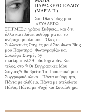
ΜΑΡΙΑ
ΠΑΡΑΣΚΕΥΟΠΟΥΛΟΥ
(ΜΑΡΙΑ Π.)
Στο Diary blog μου
♫ΣΥΛΛΕΓΩ
ΣΤΙΓΜΕΣ♫ γράφω Σκέψεις... και ό,τι
άλλο κατεβαίνει αυθόρμητα απ' το
ανήσυχο μυαλό μου!!! Όλες οι
Συλλεκτικές Στιγμές μου! Στο Φωτο Blog
μου Παρατηρώ, Φωτογραφίζω και
Συλλέγω Στιγμές by
mariaparask29_photography. Και
τέλος, στο ✎Οι Συγγραφικές Μου
Στιγμές✎ θα βρείτε Το Προσωπικό μου
Συγγραφικό υλικό... Πάντα αυθόρμητα,
Πάντα με αλήθεια, Πάντα με ατελείωτο
Πάθος, Πάντα με Ψυχή και Συναίσθημα!