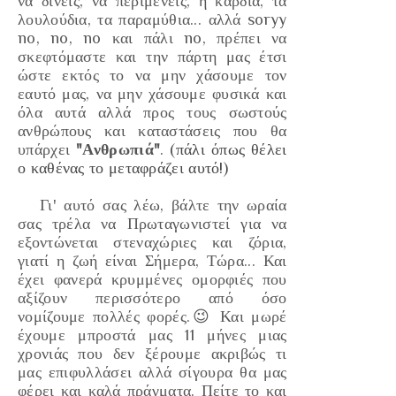
να
δίνεις
, να
περιμένεις
, η
καρδιά
, τα
λουλούδια
, τα
παραμύθια
... αλλά soryy
no, no, no και πάλι no, πρέπει να
σκεφτόμαστε και την πάρτη μας έτσι
ώστε εκτός το να μην χάσουμε τον
εαυτό μας, να μην χάσουμε φυσικά και
όλα αυτά αλλά προς τους σωστούς
ανθρώπους και καταστάσεις που θα
υπάρχει
"Ανθρωπιά"
.
(πάλι όπως θέλει
ο καθένας το μεταφράζει αυτό!)
Γι' αυτό σας λέω, βάλτε την ωραία
σας τρέλα να Πρωταγωνιστεί για να
εξοντώνεται στεναχώριες και ζόρια,
γιατί η ζωή είναι Σήμερα, Τώρα... Και
έχει φανερά κρυμμένες ομορφιές που
αξίζουν περισσότερο από όσο
νομίζουμε πολλές φορές.😉 Και μωρέ
έχουμε μπροστά μας 11 μήνες μιας
χρονιάς που δεν ξέρουμε ακριβώς τι
μας επιφυλλάσει αλλά σίγουρα θα μας
φέρει και καλά πράγματα. Πείτε το και