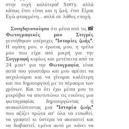
στην ευχή καλύτερα! Sorry, αλλά
κάπως έτσι είναι και η ζωή, έτσι Είμαι
Εγώ φτιαγμένη... απλά σε λάθος εποχή.
Συνηδητοποίησα
ότι μέσα από τις
📸
Φωτογραφικές μου Στιγμές
γεννήθηκαν υπέροχες
"Ιστορίες ζωής"
.
Η
αγάπη
μου, ο
έρωτας
μου, η
τρέλα
μου που είχα από μικρή για την
Συγγραφή
κυρίως και μετέπειτα από τα
24 μου+ για την
Φωτογραφία
, είναι
αυτά που γουστάρω και μου αρέσει να
ασχολούμαι και να γίνομαι καλύτερη
και πιο δημιουργική με το πέρασμα των
χρόνων. Και το ότι έχω μέσα μου το
μικρόβιο να αποτυπώνω τις εικόνες μια
φωτογραφίας δημιουργώντας ή
ανακαλύπτοντας μια
"Ιστορία ζωής"
που αξίζει πρώτα απ' όλα να ειπωθεί,
να γραφτεί κι ύστερα να ακουστεί και
να διαβαστεί, εμένα αυτό με κάνει να