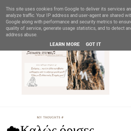
MENU
This site uses cookies from Google to deliver its services an
analyze traffic. Your IP address and user-agent are shared wi
Google along with performance and security metrics to ensur
quality of service, generate usage statistics, and to detect a
address abuse.
LEARN MORE
GOT IT
MY THOUGHTS #
☁️Καλώς όρισες