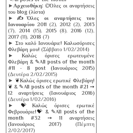
►Αρχειοθήκη:
©Όλες οι αναρτήσεις
του blog (λίστα)
►✍Όλες οι αναρτήσεις του
Ιανουαρίου
2011
(2)
,
2012
(2)
,
2013
(7)
,
2014
(15)
,
2015
(8)
,
2016
(12)
,
2017
(11)
,
2018
(7)
►
Στο καλό Ιανουάριε! Καλωσόρισες
Φλεβάρη μου!
(Σάββατο 1/02/2014)
►
Καλώς όρισες ερωτευμένε
Φλεβάρη & ✎All posts of the month
#11 - 8 post (Ιανουάριος 2015)
(Δευτέρα 2/02/2015)
►
❦Καλώς όρισες ερωτικέ Φλεβάρη!
❦ & ✎All posts of the month #21 ➙
12 αναρτήσεις (Ιανουάριος 2016)
(Δευτέρα 1/02/2016)
►
💝Καλώς όρισες ερωτικέ
Φεβρουάριε!💝 & ✎All posts of the
month #32 ➙ 11 αναρτήσεις
(Ιανουάριος 2017)
(Πέμπτη
2/02/2017)