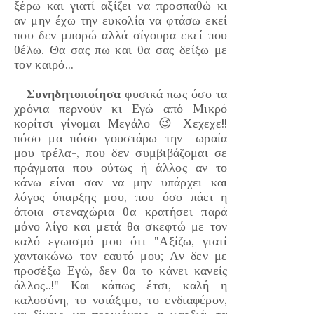
ξέρω και γιατί αξίζει να προσπαθώ κι
αν μην έχω την ευκολία να φτάσω εκεί
που δεν μπορώ αλλά σίγουρα εκεί που
θέλω. Θα σας πω και θα σας δείξω με
τον καιρό...
Συνηδητοποίησα
φυσικά πως όσο τα
χρόνια περνούν κι Εγώ από Μικρό
κορίτσι γίνομαι Μεγάλο 😉 Χεχεχε!!
πόσο μα πόσο γουστάρω την
-ωραία
μου τρέλα-
, που δεν συμβιβάζομαι σε
πράγματα που ούτως ή άλλος αν το
κάνω είναι σαν να μην υπάρχει και
λόγος ύπαρξης μου, που όσο πάει η
όποια στεναχώρια θα κρατήσει παρά
μόνο λίγο και μετά θα σκεφτώ με τον
καλό εγωισμό μου ότι
"Αξίζω, γιατί
χαντακώνω τον εαυτό μου; Αν δεν με
προσέξω Εγώ, δεν θα το κάνει κανείς
άλλος..!"
Και κάπως έτσι, καλή η
καλοσύνη
, το
νοιάξιμο
, το
ενδιαφέρον
,