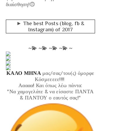
διαίσθηση!🙃
►
The best Posts (blog, fb &
Instagram) of 2017
~
💫 ~
💫 ~
💫 ~
💫 ~
ΚΑΛΟ ΜΗΝΑ
μας/σας/του(ς) όμορφε
Κόσμεεεεε!!!!
Ααααα! Και όπως λέω πάντα:
"Να χαμογελάτε & να είσαστε ΠΑΝΤΑ
& ΠΑΝΤΟΥ ο εαυτός σας!"