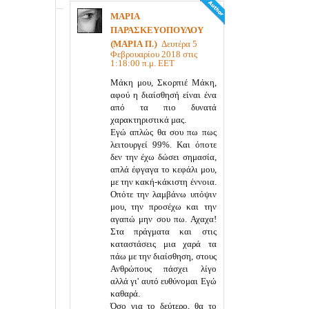
ΜΑΡΙΑ
ΠΑΡΑΣΚΕΥΟΠΟΥΛΟΥ
(ΜΑΡΙΑ Π.)
Δευτέρα 5
Φεβρουαρίου 2018 στις
1:18:00 π.μ. EET
Μάκη μου, Σκορπιέ Μάκη,
αφού η διαίσθησή είναι ένα
από τα πιο δυνατά
χαρακτηριστικά μας.
Εγώ απλώς θα σου πω πως
λειτουργεί 99%. Και όποτε
δεν την έχω δώσει σημασία,
απλά έφγαγα το κεφάλι μου,
με την κακή-κάκιστη έννοια.
Οπότε την λαμβάνω υπόψιν
μου, την προσέχω και την
αγαπώ μην σου πω. Αχαχα!
Στα πράγματα και στις
καταστάσεις μια χαρά τα
πάω με την διαίσθηση, στους
Ανθρώπους πάσχει λίγο
αλλά γι' αυτό ευθύνομαι Εγώ
καθαρά.
Όσο για το δεύτερο, θα το