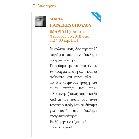
Απαντήσεις
ΜΑΡΙΑ
ΠΑΡΑΣΚΕΥΟΠΟΥΛΟΥ
(ΜΑΡΙΑ Π.)
Δευτέρα 5
Φεβρουαρίου 2018 στις
1:27:00 π.μ. EET
Νικολέτα μου, δεν την πολύ
φοβάμαι πια την "σκληρή
πραγματικότητα".
Πορεύομαι με το έτσι έχουν
τα πράγματα στη ζωή και οι
άνθρωποι και μπλα μπλα....
Το ότι κοιμάμαι ήσυχη και
είμαι εντάξει και πολύ
ειλικρινής (όπως σοφά καλά
λες) με τον εαυτό μου είναι
τεράστιο πράγμα και δύναμη
για αυτή την "σκληρή
πραγματικότητα".
Καλό μήνα να έχουμε!
Τα φιλιά μου!