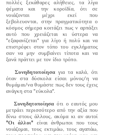
πολλές ξεκάθαρες αλήθειες, τα λίγα
ψέματα και την κοροϊδία, ότι σε
νοιάζονται μέχρι εκεί που
ξεβολευονται, στην πραγματικότητα ο
κόσμος σήμερα κοιτάζει πως ν αρπάξει
αυτό που χρειάζεται κι ύστερα να
"εξαφανίζεται"
για λίγο ή πολύ και να
επιστρέφει στον τόπο του εγκλήματος
σαν να μην συμβαίνει τίποτα και να
ξανά πράττει με τον ίδιο τρόπο.
Συνηδητοποίησα
για τα καλά, ότι
όταν στα δύσκολα είσαι μόνος/η να
θυμάμαι/να θυμάστε πως δεν τους έχεις
ανάγκη στα
"εύκολα".
Συνηδητοποίησα
ότι ο εαυτός μου
μετράει περισσότερο από την αξία που
δίνω στους άλλους, ακόμα κι αν αυτοί
"Οι άλλοι"
είναι άνθρωποι που τους
νοιάζομαι, τους εκτιμάω, τους αγαπάω,