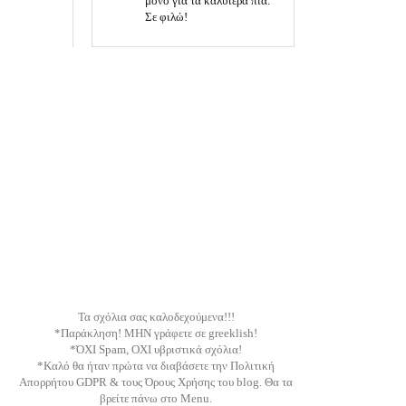
μόνο για τα καλύτερα πια.
Σε φιλώ!
Τα σχόλια σας καλοδεχούμενα!!!
*Παράκληση! ΜΗΝ γράφετε σε greeklish!
*ΌΧΙ Spam, ΟΧΙ υβριστικά σχόλια!
*Καλό θα ήταν πρώτα να διαβάσετε την Πολιτική
Απορρήτου GDPR & τους Όρους Χρήσης του blog. Θα τα
βρείτε πάνω στο Menu.