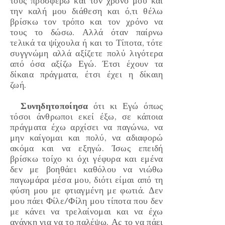
τους προσφέρω και τον χρόνο μου και
την καλή μου διάθεση και ό,τι θέλω
βρίσκω τον τρόπο και τον χρόνο να
τους το δώσω. Αλλά όταν παίρνω
τελικά τα ψίχουλα ή και το Τίποτα, τότε
συγγνώμη αλλά αξίζετε πολύ λιγότερα
από όσα αξίζω Εγώ. Έτσι έχουν τα
δίκαια πράγματα, έτσι έχει η δίκαιη
ζωή.
Συνηδητοποίησα
ότι κι Εγώ όπως
τόσοι άνθρωποι εκεί έξω, σε κάποια
πράγματα έχω αρχίσει να παγώνω, να
μην καίγομαι και πολύ, να αδιαφορώ
ακόμα και να εξηγώ. Ίσως επειδή
βρίσκω τοίχο κι όχι γέφυρα και εμένα
δεν με βοηθάει καθόλου να νιώθω
παγωμάρα μέσα μου, διότι είμαι από τη
φύση μου με φτιαγμένη με φωτιά. Δεν
μου πάει Φίλε/Φίλη μου τίποτα που δεν
με κάνει να τρελαίνομαι και να έχω
ανάγκη για να το παλέψω. Ας το να πάει