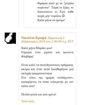
θυμάμαι αυτό με τα "μεγάλα
κορίτσια". Τώρα το ξέρω, το
διαπιστώνω κι Εγώ κάθε
φορά, μην νομίζεις.😉
Καλό μήνα να έχουμε!
Νικολέτα Κριαρά
Παρασκευή 2
Φεβρουαρίου 2018 στις 2:06:00 π.μ. EET
Καλό μήνα Μαράκι μου!
Εύχομαι έναν γεμάτο και φωτεινό
Φλεβάρη!
Είναι καλό να συνειδητοποιείς πράγματα,
ακόμα και όταν αυτά ξεκαθαρίζουν μια
σκληρή πραγματικότητα.
Στο τέλος της ημέρας τουλάχιστον,
καταφέρνεις να είσαι ειλικρινής με τον
εαυτό σου!
Πολλά φιλιά και από εμένα!
Απάντηση