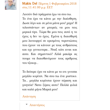
Makis Del
Πέμπτη 1 Φεβρουαρίου 2018
στις 11:41:00 μ.μ. EET
Λοιπόν δυό πράγματα έχω να σου πω.
Το ένα έχει να κάνει με την διαίσθηση.
Δωσε λίγο και σε μένα μάνα μου! χαχα! Η
τελοσπάντων αν μπορείς να μου πεις
μερικά tips. Τώρα θα μου πεις αυτό η το
έχεις η δεν το έχεις. Εμένα η διαισθησή
μου λειτουργεί σε ορισμένες περιπτώσεις
που έχουν να κάνουν με τους ανθρώπους
και οχι γενικοτερα... Νταξ κάτι ειναι και
αυτο. Και σημαντικό! Αλλά μακάρι ας
πουμε να διαισθανόμουν τους αριθμους
του τζοκερ...
Το δεύτερο έχει να κάνει με το οτι γινεσαι
μεγάλο κορίτσι. Να σου πω ένα μυστικο.
Τα... μεγάλα κορίτσια έχουν πέραση και
γοητεία! Νατο ξέρεις αυτο! Πολλά φιλιά
και καλό μήνα Μαριά μου!
Απάντηση
Απαντήσεις