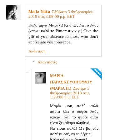
Maria Naka
Σάββατο 3 Φεβρουαρίου
2018 στις 3:08:00 μ.μ. EET
Καλό μήνα Μαράκι! Κι όπως λέει ο λαός
(να'ναι καλά το Pinterest χιχιχι) Give the
gift of your absence to those who don't
appreciate your presence.
Απάντηση
Απαντήσεις
ΜΑΡΙΑ
ΠΑΡΑΣΚΕΥΟΠΟΥΛΟΥ
(ΜΑΡΙΑ Π.)
Δευτέρα 5
Φεβρουαρίου 2018 στις
1:29:00 π.μ. EET
Μαρία μου, πολύ καλά
πάντα λέει ο σοφός λαός
αχαχα. Και το quote αυτό
είναι ξεκάθαρα αληθινό.
Να είσαι καλά! Με βοηθάς
πολύ κι εσύ, να το ξέρεις.
Καλό μήνα να έχουμε!