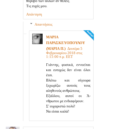
θόρυβο των άλλων αν θέλεις.
Τις ευχές μου.
Απάντηση
Απαντήσεις
ΜΑΡΙΑ
ΠΑΡΑΣΚΕΥΟΠΟΥΛΟΥ
(ΜΑΡΙΑ Π.)
Δευτέρα 5
Φεβρουαρίου 2018 στις
1:15:00 π.μ. EET
Γιάννης, φυσικά, εννοείται
και ευτυχώς δεν είναι όλοι
έτσι.
Βλέπω και σίγουρα
ξεχωρίζω αυτούς τους
αληθινούς ανθρώπους.
Εξάλλου, αυτοί οι Ά-
νθρωποι με ενδιαφέρουν.
Σ' ευχαριστώ πολύ!
Να είσαι καλά!