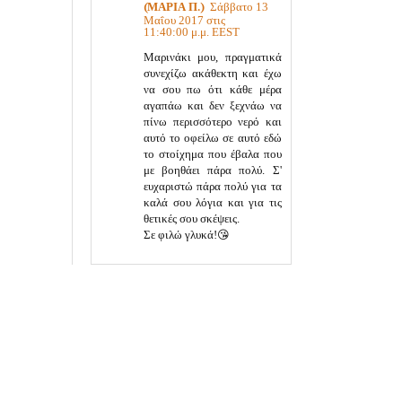
(ΜΑΡΙΑ Π.)
Σάββατο 13
Μαΐου 2017 στις
11:40:00 μ.μ. EEST
Μαρινάκι μου, πραγματικά
συνεχίζω ακάθεκτη και έχω
να σου πω ότι κάθε μέρα
αγαπάω και δεν ξεχνάω να
πίνω περισσότερο νερό και
αυτό το οφείλω σε αυτό εδώ
το στοίχημα που έβαλα που
με βοηθάει πάρα πολύ. Σ'
ευχαριστώ πάρα πολύ για τα
καλά σου λόγια και για τις
θετικές σου σκέψεις.
Σε φιλώ γλυκά!😘