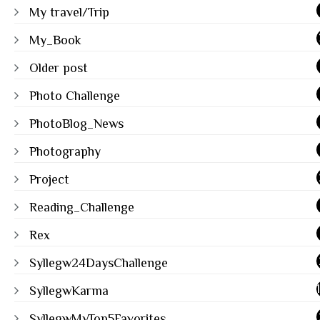
My travel/Trip
My_Book
Older post
Photo Challenge
PhotoBlog_News
Photography
Project
Reading_Challenge
Rex
Syllegw24DaysChallenge
SyllegwKarma
SyllegwMyTop5Favorites