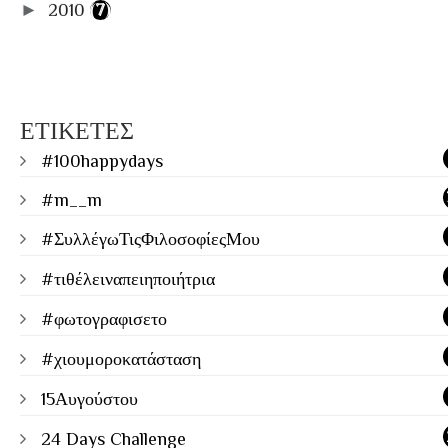
►
2010
(7)
ΕΤΙΚΕΤΕΣ
#100happydays
#m__m
#ΣυλλέγωΤιςΦιλοσοφίεςΜου
#τιθέλειναπειηποιήτρια
#φωτογραφισετο
#χιουμοροκατάσταση
15Αυγούστου
24 Days Challenge