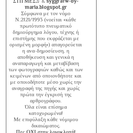
ΣΤΙΓΜΕΣ♫
&
syggrafw-by-
maria.blogspot.gr
Σύμφωνα με τον νόμο
Ν.2121/1993
(νοείται «κάθε
πρωτότυπο πνευματικό
δημιούργημα λόγου, τέχνης ή
επιστήμης που εκφράζεται με
ορισμένη μορφή»)
απαγορεύεται
η ανα-δημοσίευση, η
αποθήκευση και γενικά η
αναπαραγωγή και μεταβίβαση
των φωτογραφιών καθώς και των
κειμένων από οποιονδήποτε και
με οποιοδήποτε μέσο χωρίς την
αναγραφή της πηγής και χωρίς
πρώτα την έγκρισή της
αρθρογράφου.
Όλα είναι επίσημα
κατοχυρωμένα!
Με επιφύλαξη κάθε νόμιμου
δικαιώματος.
Πες ΟΧΙ στην λογοκλοπή!