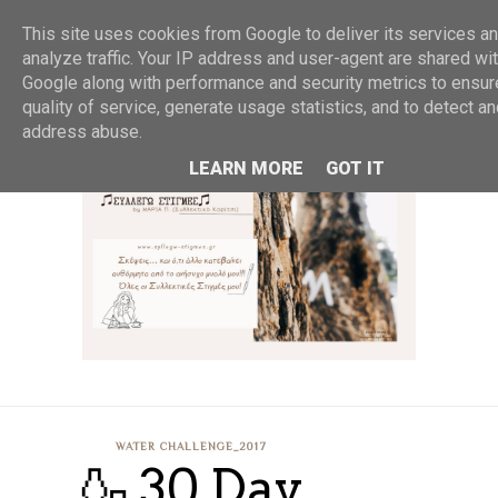
MENU
This site uses cookies from Google to deliver its services an
analyze traffic. Your IP address and user-agent are shared wi
Google along with performance and security metrics to ensur
quality of service, generate usage statistics, and to detect a
address abuse.
LEARN MORE
GOT IT
WATER CHALLENGE_2017
🍶 30 Day