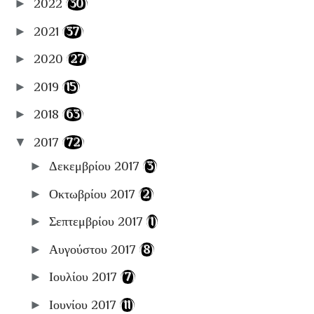
►
2022
(30)
📽Cinema
🍴Food
►
2021
(37)
📚ΒιβλιοΚριτικές
►
2020
(27)
🛫Travel
►
2019
(15)
📋Αρχειοθήκες
►
2018
(63)
▼
2017
(72)
►
Δεκεμβρίου 2017
(3)
►
Οκτωβρίου 2017
(2)
►
Σεπτεμβρίου 2017
(1)
►
Αυγούστου 2017
(8)
►
Ιουλίου 2017
(7)
►
Ιουνίου 2017
(11)