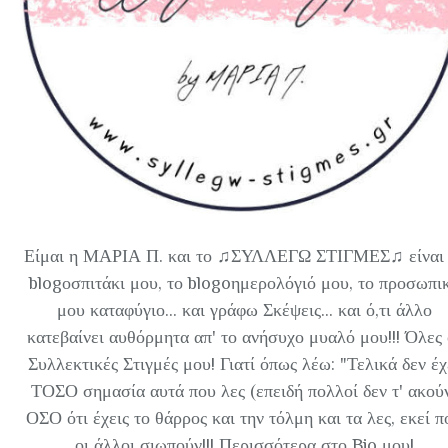
Είμαι η ΜΑΡΙΑ Π. και το ♫ΣΥΛΛΕΓΩ ΣΤΙΓΜΕΣ♫ είναι 
blogοσπιτάκι μου, το blogoημερολόγιό μου, το προσωπι
μου καταφύγιο... και γράφω Σκέψεις... και ό,τι άλλο
κατεβαίνει αυθόρμητα απ' το ανήσυχο μυαλό μου!!! Όλες 
Συλλεκτικές Στιγμές μου! Γιατί όπως λέω: "Τελικά δεν έχ
ΤΟΣΟ σημασία αυτά που λες (επειδή πολλοί δεν τ' ακού
ΟΣΟ ότι έχεις το θάρρος και την τόλμη και τα λες, εκεί π
οι άλλοι σιωπούν!!! Περισσότερα στο Bio μου!