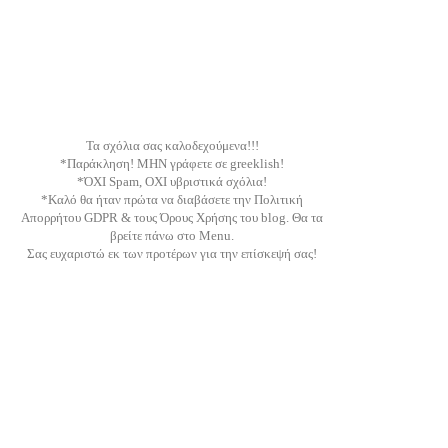
Τα σχόλια σας καλοδεχούμενα!!!
*Παράκληση! ΜΗΝ γράφετε σε greeklish!
*ΌΧΙ Spam, ΟΧΙ υβριστικά σχόλια!
*Καλό θα ήταν πρώτα να διαβάσετε την Πολιτική
Απορρήτου GDPR & τους Όρους Χρήσης του blog. Θα τα
βρείτε πάνω στο Menu.
Σας ευχαριστώ εκ των προτέρων για την επίσκεψή σας!