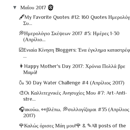
▼
Μαΐου 2017
(8)
🖋My Favorite Quotes #12: 160 Quotes Ημερολόγ
Συ...
💭Ημερολόγιο Σκέψεων 2017 #5: Ημέρες 1-30
(Απρίλιο...
☑️Ενιαία Κίνηση Bloggers: Ένα έγκλημα καταστρέφ
...
👩Happy Mother's Day 2017: Χρόνια Πολλά βρε
Μαμά!
🍶 30 Day Water Challenge #4 (Απρίλιος 2017)
🎨Οι Καλλιτεχνικές Ανησυχίες Μου #7: Art-Anti-
stre...
🎧ακούω, 👀βλέπω, 💭συλλογίζομαι #35 (Απρίλιος
2017)
🌹Καλώς όρισες Μάη μου!🌹 & ✎All posts of the