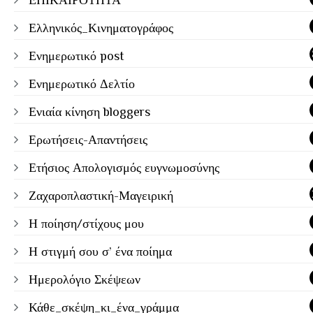
ΕΠΙΚΑΙΡΟΤΗΤΑ
Ελληνικός_Κινηματογράφος
Ενημερωτικό post
Ενημερωτικό Δελτίο
Ενιαία κίνηση bloggers
Ερωτήσεις-Απαντήσεις
Ετήσιος Απολογισμός ευγνωμοσύνης
Ζαχαροπλαστική-Μαγειρική
Η ποίηση/στίχους μου
Η στιγμή σου σ’ ένα ποίημα
Ημερολόγιο Σκέψεων
Κάθε_σκέψη_κι_ένα_γράμμα