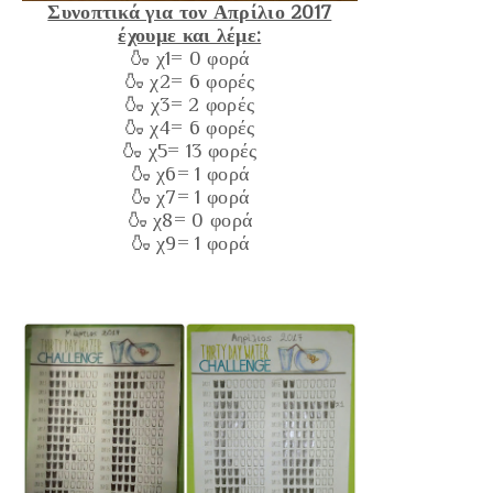
Συνοπτικά για τον Απρίλιο 2017
έχουμε και λέμε:
🍶 χ1= 0 φορά
🍶 χ2= 6 φορές
🍶 χ3= 2 φορές
🍶 χ4= 6 φορές
🍶 χ5= 13 φορές
🍶 χ6= 1 φορά
🍶 χ7= 1 φορά
🍶 χ8= 0 φορά
🍶 χ9= 1 φορά