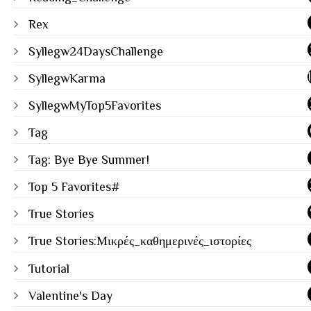
Rex
Syllegw24DaysChallenge
SyllegwKarma
SyllegwMyTop5Favorites
Tag
Tag: Bye Bye Summer!
Top 5 Favorites#
True Stories
True Stories:Μικρές_καθημερινές_ιστορίες
Tutorial
Valentine's Day