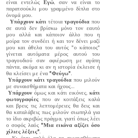
είναι εντελώς
Εγώ
, σαν να είναι το
παρατσούκλι μου γραμμένο δίπλα στο
όνομά μου.
Υπάρχουν κάτι
τέτοια
τραγούδια
που
σε αυτά δεν βρίσκω μόνο τον εαυτό
μου αλλά και κάποιον άλλο που η
μοίρα τον συνδέει ή και τον δένει μαζί
μου και άθελα του αυτός
"ο κάποιος"
γίνεται αυτόματα μέρος αυτού του
τραγουδιού σαν αφιέρωση με αγάπη
πάντα, ακόμα κι αν η ιστορία έκλεισε ή
θα κλείσει με ένα
"Φεύγω"
.
Υπάρχουν κάτι τραγούδια
που μιλούν
με συναισθήματα και ήχους...
Υπάρχουν
όμως και κάτι εικόνες,
κάτι
φωτογραφίες
που αν κοιτάξεις καλά
και βρεις τις λεπτομέρειες θα δεις και
θα καταλάβεις πως μιλούν σιωπηλά για
το ίδιο ακριβώς πράγμα, γιατί όπως λέει
ο σοφός λαός
"Μια εικόνα αξίζει όσο
χίλιες λέξεις"
.