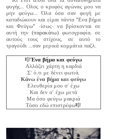
Κι έτσι απλά όλα τα συναισθήματα
φυγής... Ολος ο κρυφός αγώνας μου να
μην φεύγω... Όλα όσα σαν φυγή με
καταδιώκουν και είμαι πάντα
"Ενα βήμα
και Φεύγω"
-ίσως- να βρίσκονται σε
αυτή την
(παρακάτω)
φωτογραφία, σε
αυτούς τους στίχους, σε αυτό το
τραγούδι ...σαν μερικά κομμάτια παζλ.
🎼
Ένα βήμα και φεύγω
Αλλάζει χάρτη η καρδιά
Σ’ ό,τι με δένει φωτιά,
Κάνω ένα βήμα και φεύγω
Ελευθερία μου σ’ έχω
Και δεν σ’ έχω μετά
Μα όσο φεύγω μακριά
Τόσο εδώ επιστρέφω🎼