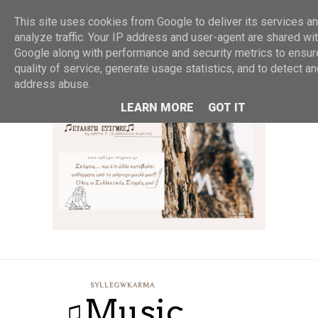
MENU
This site uses cookies from Google to deliver its services an
analyze traffic. Your IP address and user-agent are shared wi
Google along with performance and security metrics to ensur
quality of service, generate usage statistics, and to detect a
address abuse.
LEARN MORE
GOT IT
SYLLEGWKARMA
♫Music