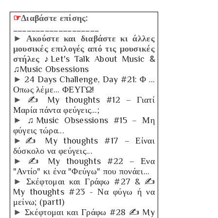
☞
Διαβάστε επίσης:
___________________
► Ακούστε και διαβάστε κι άλλες
μουσικές επιλογές από τις μουσικές
στήλες
♪
Let
'
s
Talk
About
Music
&
♫
Music
Obsessions
►
24
Days
Challenge
,
Day
#21: Φ …
Οπως λέμε… ΦΕΥΓΩ!
►
✍
My
thoughts
#12 – Γιατί
Μαρία πάντα φεύγεις…;
►
♫Music Obsessions #15 – Μη
φύγεις τώρα...
►
✍
My
thoughts
#17 – Είναι
δύσκολο να φεύγεις...
►
✍
My
thoughts
#22 – Ενα
"Αντίο" κι ένα "Φεύγω" που πονάει...
►
Σκέφτομαι και Γράφω #27 & ✍
My thoughts #23 - Να φύγω ή να
μείνω; (part1)
►
Σκέφτομαι και Γράφω #28
✍
My