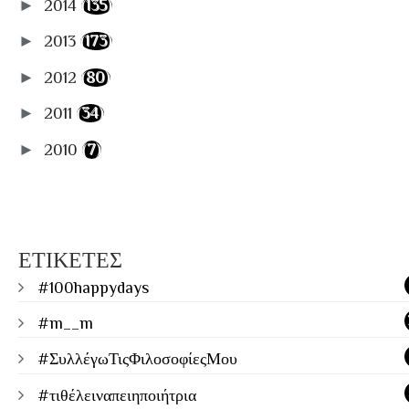
►
2014
(135)
►
2013
(173)
►
2012
(80)
►
2011
(34)
►
2010
(7)
ΕΤΙΚΕΤΕΣ
#100happydays
#m__m
#ΣυλλέγωΤιςΦιλοσοφίεςΜου
#τιθέλειναπειηποιήτρια