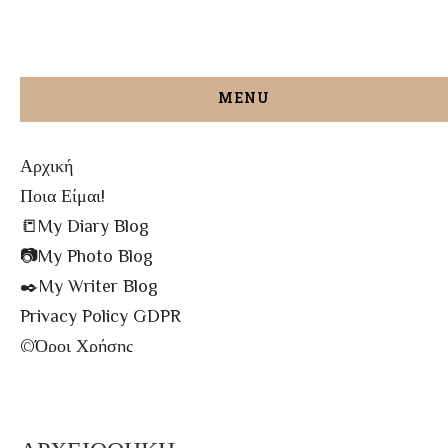
MENU
Αρχική
Ποια Είμαι!
📒My Diary Blog
📷My Photo Blog
✒️My Writer Blog
Privacy Policy GDPR
©️Όροι Χρήσης
✉️Contact me!
🔝All The Posts
🗾Site Map