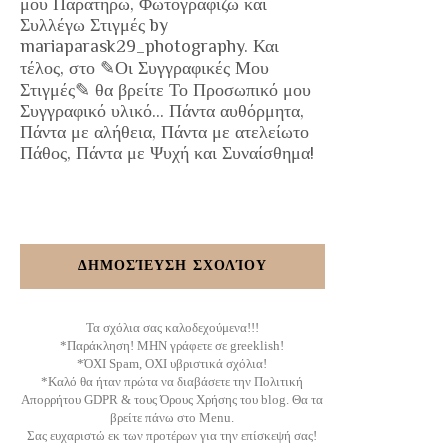
μου Παρατηρώ, Φωτογραφίζω και
Συλλέγω Στιγμές by
mariaparask29_photography. Και
τέλος, στο ✎Οι Συγγραφικές Μου
Στιγμές✎ θα βρείτε Το Προσωπικό μου
Συγγραφικό υλικό... Πάντα αυθόρμητα,
Πάντα με αλήθεια, Πάντα με ατελείωτο
Πάθος, Πάντα με Ψυχή και Συναίσθημα!
ΔΗΜΟΣΊΕΥΣΗ ΣΧΟΛΊΟΥ
Τα σχόλια σας καλοδεχούμενα!!!
*Παράκληση! ΜΗΝ γράφετε σε greeklish!
*ΌΧΙ Spam, ΟΧΙ υβριστικά σχόλια!
*Καλό θα ήταν πρώτα να διαβάσετε την Πολιτική
Απορρήτου GDPR & τους Όρους Χρήσης του blog. Θα τα
βρείτε πάνω στο Menu.
Σας ευχαριστώ εκ των προτέρων για την επίσκεψή σας!