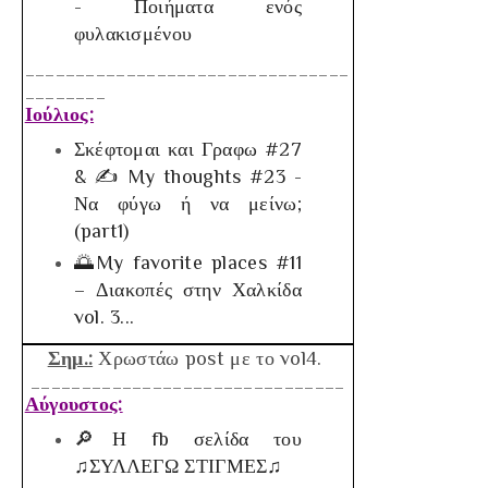
- Ποιήματα ενός
φυλακισμένου
________________________________
________
Ιούλιος:
Σκέφτομαι και Γραφω #27
& ✍ My thoughts #23 -
Να φύγω ή να μείνω;
(part1)
🌅My favorite places #11
– Διακοπές στην Χαλκίδα
vol. 3...
Σημ.:
Χρωστάω post με το vol4.
_______________________________
Αύγουστος:
🔎Η fb σελίδα του
♫ΣΥΛΛΕΓΩ ΣΤΙΓΜΕΣ♫