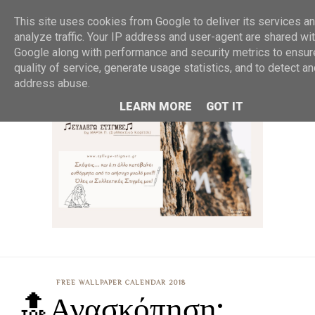
MENU
This site uses cookies from Google to deliver its services an
analyze traffic. Your IP address and user-agent are shared wi
Google along with performance and security metrics to ensur
quality of service, generate usage statistics, and to detect a
address abuse.
LEARN MORE
GOT IT
FREE WALLPAPER CALENDAR 2018
🔝Ανασκόπηση: