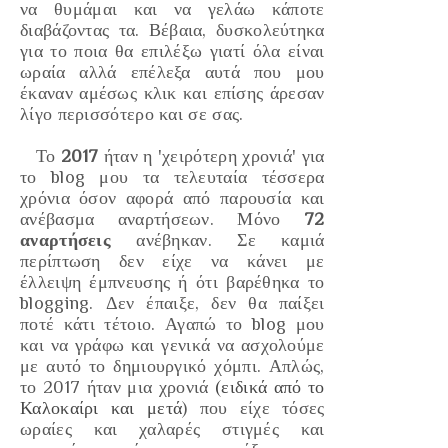
να θυμάμαι και να γελάω κάποτε
διαβάζοντας τα. Βέβαια, δυσκολεύτηκα
για το ποια θα επιλέξω γιατί όλα είναι
ωραία αλλά επέλεξα αυτά που μου
έκαναν αμέσως κλικ και επίσης άρεσαν
λίγο περισσότερο και σε σας.
Το
2017
ήταν η
'χειρότερη
χρονιά' για
το blog μου τα τελευταία τέσσερα
χρόνια όσον αφορά από παρουσία και
ανέβασμα αναρτήσεων. Μόνο
72
αναρτήσεις
ανέβηκαν. Σε καμιά
περίπτωση δεν είχε να κάνει με
έλλειψη έμπνευσης ή ότι βαρέθηκα το
blogging. Δεν έπαιξε, δεν θα παίξει
ποτέ κάτι τέτοιο. Αγαπώ το blog μου
και να γράφω και γενικά να ασχολούμε
με αυτό το δημιουργικό χόμπι. Απλώς,
το 2017 ήταν μια χρονιά
(ειδικά από το
Καλοκαίρι και μετά
) που είχε τόσες
ωραίες και χαλαρές στιγμές και