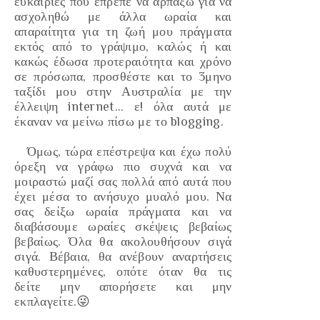
ευκαιρίες που έπρεπε να αρπάξω για να
ασχοληθώ με άλλα ωραία και
απαραίτητα για τη ζωή μου πράγματα
εκτός από το γράψιμο, καλώς ή και
κακώς έδωσα προτεραιότητα και χρόνο
σε πρόσωπα, προσθέστε και το 3μηνο
ταξίδι μου στην Αυστραλία με την
έλλειψη internet... ε! όλα αυτά με
έκαναν να μείνω πίσω με το blogging.
Όμως, τώρα επέστρεψα και έχω πολύ
όρεξη να γράφω πιο συχνά και να
μοιραστώ μαζί σας πολλά από αυτά που
έχει μέσα το ανήσυχο μυαλό μου. Να
σας δείξω ωραία πράγματα και να
διαβάσουμε ωραίες σκέψεις βεβαίως
βεβαίως. Όλα θα ακολουθήσουν σιγά
σιγά. Βέβαια, θα ανέβουν αναρτήσεις
καθυστερημένες, οπότε όταν θα τις
δείτε μην απορήσετε και μην
εκπλαγείτε.😜