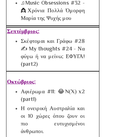
♫Music Obsessions #32 -
👸Χρόνια Πολλά Όμορφη
Μαρία της Ψυχής μου
Σεπτέμβριος:
Σκέφτομαι και Γράφω #28
✍ My thoughts #24 - Να
φύγω ή να μείνω; ΕΦΥΓΑ!
(part2)
Οκτώβριος:
Αφιέρωμα #11: 😂N(X) x2
(part1)
Η ονειρική Αυστραλία και
οι 10 χώρες όπου ζουν οι
πιο ευτυχισμένοι
άνθρωποι.