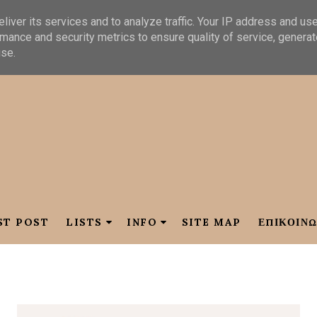
liver its services and to analyze traffic. Your IP address and us
mance and security metrics to ensure quality of service, genera
use.
ST POST
LISTS
INFO
SITE MAP
ΕΠΙΚΟΙΝΩ