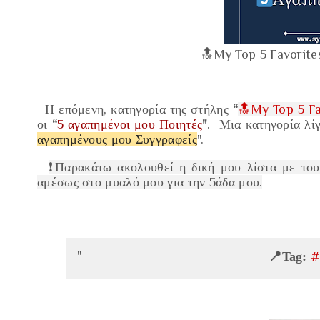
🔝My Top 5 Favorites
Η επόμενη, κατηγορία της στήλης
“
🔝My Top 5 Fa
οι
“
5 αγαπημένοι μου Ποιητές
"
.
Μια κατηγορία λί
αγαπημένους μου Συγγραφείς
".
❗️Παρακάτω ακολουθεί η δική μου λίστα με το
αμέσως στο μυαλό μου για την 5άδα μου.
📍Tag:
#