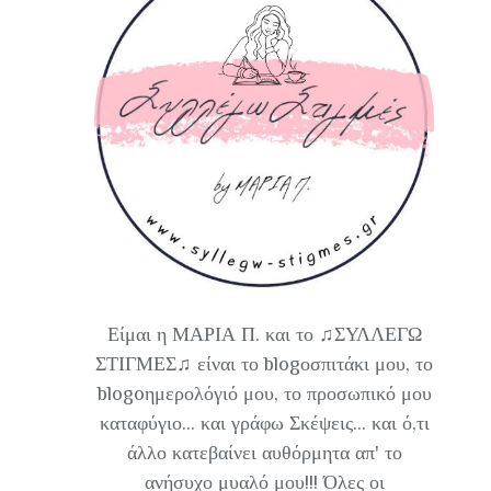
Είμαι η ΜΑΡΙΑ Π. και το ♫ΣΥΛΛΕΓΩ
ΣΤΙΓΜΕΣ♫ είναι το blogοσπιτάκι μου, το
blogoημερολόγιό μου, το προσωπικό μου
καταφύγιο... και γράφω Σκέψεις... και ό,τι
άλλο κατεβαίνει αυθόρμητα απ' το
ανήσυχο μυαλό μου!!! Όλες οι