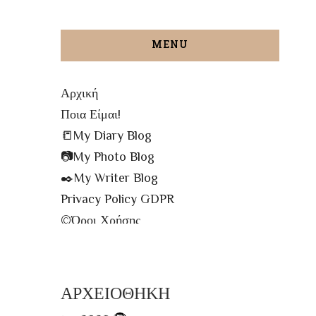
MENU
Αρχική
Ποια Είμαι!
📒My Diary Blog
📷My Photo Blog
✒️My Writer Blog
Privacy Policy GDPR
©️Όροι Χρήσης
✉️Contact me!
🔝All The Posts
🗾Site Map
ΑΡΧΕΙΟΘΗΚΗ
📌Info Πρόσβασης Βιβλιοθήκης