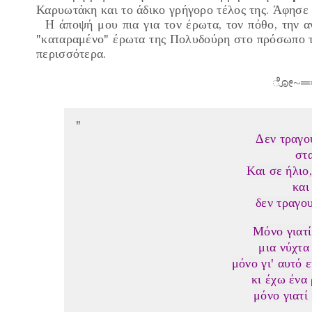
Καρυωτάκη και το άδικο γρήγορο τέλος της. Άφησε 
Η άποψή μου πια για
τον έρωτα, τον πόθο, την α
"
καταραμένο
" έρωτα της Πολυδούρη στο πρόσωπο 
περισσότερα.
ೋ~═
Δ
εν τραγο
στ
Και σε ήλιο
και
δεν τραγου
Μόνο γιατί
μια νύχτα
μόνο γι' αυτό 
κι έχω ένα
μόνο γιατί