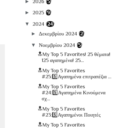
►
2026
(5)
🔑Enter My Library
Στήλες
►
2025
(9)
✏️Συγγράφω
▼
2024
(24)
🎼Music
►
Δεκεμβρίου 2024
(2)
📸Photography
▼
Νοεμβρίου 2024
(5)
📽Cinema
🔝My Top 5 Favorites! 25 θέματα!
🍴Food
125 αγαπημένα! 25...
📚ΒιβλιοΚριτικές
🔝My Top 5 Favorites
🛫Travel
#25:5️⃣Αγαπημένα επιτραπέζια ...
📋Αρχειοθήκες
🔝My Top 5 Favorites
#24:5️⃣Αγαπημένα Κινούμενα
σχ...
🔝My Top 5 Favorites
#23:5️⃣Αγαπημένοι Ποιητές
🔝My Top 5 Favorites