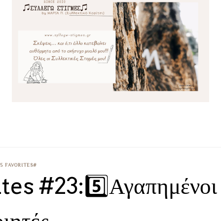
 5 FAVORITES#
tes #23:5️⃣Αγαπημένοι