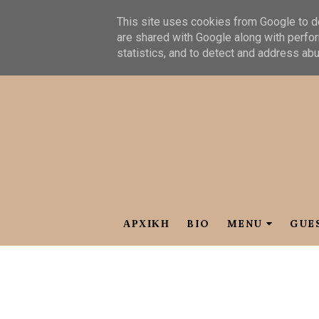
This site uses cookies from Google to de
are shared with Google along with perfor
statistics, and to detect and address ab
ΑΡΧΙΚΗ
BIO
MENU
GUE