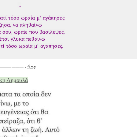
...
τί τόσο ωραία μ' αγάπησες
ζησα, να πληθαίνω
ά σου, ωραίε που βασίλεψες,
 έτσι γλυκά πεθαίνω
τί τόσο ωραία μ' αγάπησες.
══════~ೋ
κή Δημουλά