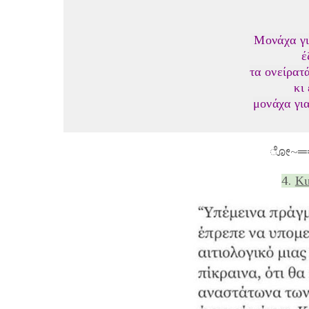
Μονάχα για
έ
τα ονείρατ
κι
μονάχα για
ೋ~═
4.
Κι