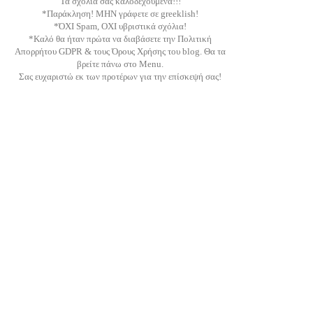
Τα σχόλια σας καλοδεχούμενα!!!
*Παράκληση! ΜΗΝ γράφετε σε greeklish!
*ΌΧΙ Spam, ΟΧΙ υβριστικά σχόλια!
*Καλό θα ήταν πρώτα να διαβάσετε την Πολιτική
Απορρήτου GDPR & τους Όρους Χρήσης του blog. Θα τα
βρείτε πάνω στο Menu.
Σας ευχαριστώ εκ των προτέρων για την επίσκεψή σας!