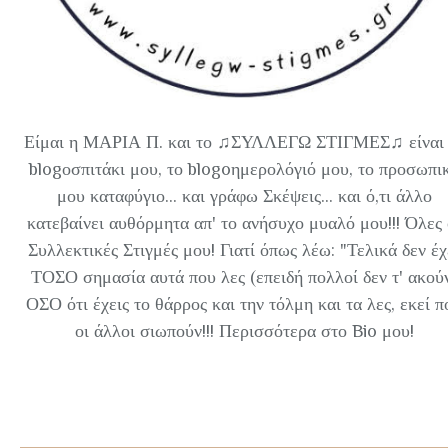
Είμαι η ΜΑΡΙΑ Π. και το ♫ΣΥΛΛΕΓΩ ΣΤΙΓΜΕΣ♫ είναι 
blogοσπιτάκι μου, το blogoημερολόγιό μου, το προσωπι
μου καταφύγιο... και γράφω Σκέψεις... και ό,τι άλλο
κατεβαίνει αυθόρμητα απ' το ανήσυχο μυαλό μου!!! Όλες 
Συλλεκτικές Στιγμές μου! Γιατί όπως λέω: "Τελικά δεν έχ
ΤΟΣΟ σημασία αυτά που λες (επειδή πολλοί δεν τ' ακού
ΟΣΟ ότι έχεις το θάρρος και την τόλμη και τα λες, εκεί π
οι άλλοι σιωπούν!!! Περισσότερα στο Bio μου!