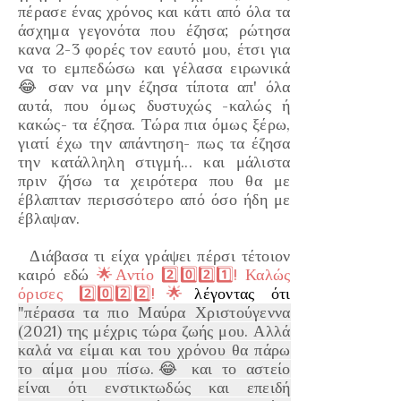
πέρασε ένας χρόνος και κάτι από όλα τα
άσχημα γεγονότα που έζησα; ρώτησα
κανα 2-3 φορές τον εαυτό μου, έτσι για
να το εμπεδώσω και γέλασα ειρωνικά
😂 σαν να μην έζησα τίποτα απ' όλα
αυτά, που όμως δυστυχώς -καλώς ή
κακώς- τα έζησα. Τώρα πια όμως ξέρω,
γιατί έχω την απάντηση- πως τα έζησα
την κατάλληλη στιγμή... και μάλιστα
πριν ζήσω τα χειρότερα που θα με
έβλαπταν περισσότερο από όσο ήδη με
έβλαψαν.
Διάβασα τι είχα γράψει πέρσι τέτοιον
καιρό εδώ
🌟Αντίο 2️⃣0️⃣2️⃣1️⃣! Καλώς
όρισες 2️⃣0️⃣2️⃣2️⃣!🌟
λέγοντας ότι
"πέρασα τα πιο Μαύρα Χριστούγεννα
(2021) της μέχρις τώρα ζωής μου. Αλλά
καλά να είμαι και του χρόνου θα πάρω
το αίμα μου πίσω.😂 και
το αστείο
είναι ότι ενστικτωδώς και επειδή