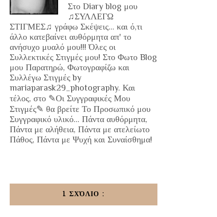
Στο Diary blog μου
♫ΣΥΛΛΕΓΩ
ΣΤΙΓΜΕΣ♫ γράφω Σκέψεις... και ό,τι
άλλο κατεβαίνει αυθόρμητα απ' το
ανήσυχο μυαλό μου!!! Όλες οι
Συλλεκτικές Στιγμές μου! Στο Φωτο Blog
μου Παρατηρώ, Φωτογραφίζω και
Συλλέγω Στιγμές by
mariaparask29_photography. Και
τέλος, στο ✎Οι Συγγραφικές Μου
Στιγμές✎ θα βρείτε Το Προσωπικό μου
Συγγραφικό υλικό... Πάντα αυθόρμητα,
Πάντα με αλήθεια, Πάντα με ατελείωτο
Πάθος, Πάντα με Ψυχή και Συναίσθημα!
1 ΣΧΌΛΙΟ :