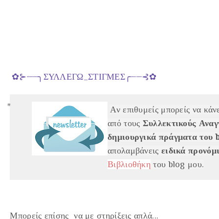
✿⊱┈┈╮ΣΥΛΛΕΓΩ_ΣΤΙΓΜΕΣ╭┈┈⊰✿
Αν επιθυμείς μπορείς να κάν
από τους
Συλλεκτικούς Αναγ
δημιουργικά πράγματα του 
απολαμβάνεις
ειδικά προνόμ
Βιβλιοθήκη
του blog μου.
Μπορείς επίσης να με στηρίξεις απλά...