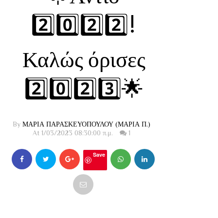
2️⃣0️⃣2️⃣2️⃣!
Καλώς όρισες
2️⃣0️⃣2️⃣3️⃣🌟
By
ΜΑΡΙΑ ΠΑΡΑΣΚΕΥΟΠΟΥΛΟΥ (ΜΑΡΙΑ Π.)
At 1/03/2023 08:30:00 π.μ.
1
Save