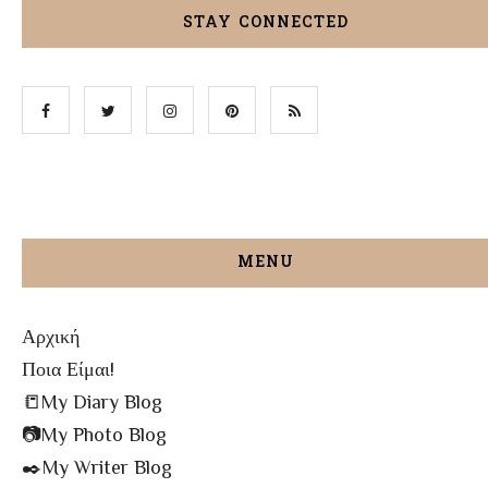
STAY CONNECTED
MENU
Αρχική
Ποια Είμαι!
📒My Diary Blog
📷My Photo Blog
✒️My Writer Blog