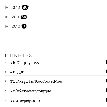
►
2012
(80)
►
2011
(34)
►
2010
(7)
ΕΤΙΚΕΤΕΣ
#100happydays
#m__m
#ΣυλλέγωΤιςΦιλοσοφίεςΜου
#τιθέλειναπειηποιήτρια
#φωτογραφισετο