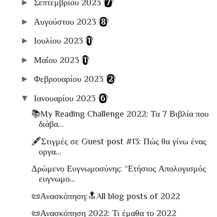
►
Σεπτεμβρίου 2023
(7)
📋Αρχειοθήκες
►
Αυγούστου 2023
(8)
►
Ιουλίου 2023
(1)
►
Μαΐου 2023
(1)
►
Φεβρουαρίου 2023
(2)
▼
Ιανουαρίου 2023
(6)
📚My Reading Challenge 2022: Τα 7 Βιβλία που
διάβα...
🖋Στιγμές σε Guest post #13: Πώς θα γίνω ένας
οργα...
Δρώμενο Ευγνωμοσύνης: “Ετήσιος Απολογισμός
ευγνωμο...
📜Ανασκόπηση:🔝All blog posts of 2022
📜Ανασκόπηση 2022: Τι έμαθα το 2022