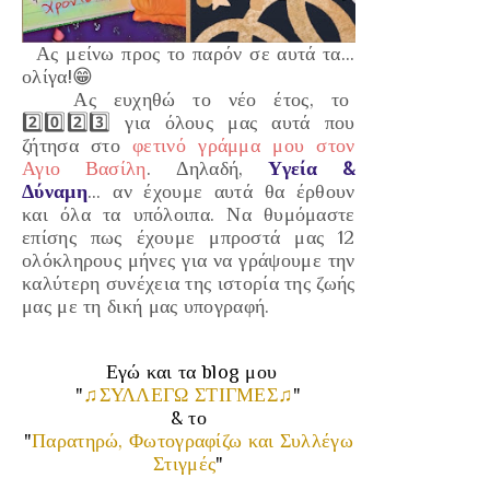
Ας μείνω προς το παρόν σε αυτά τα...
ολίγα!😁
Ας ευχηθώ το νέο έτος, το
2️⃣0️⃣2️⃣3️⃣ για όλους μας αυτά που
ζήτησα στο
φετινό γράμμα μου στον
Αγιο Βασίλη
. Δηλαδή,
Υγεία &
Δύναμη
... αν έχουμε αυτά θα έρθουν
και όλα τα υπόλοιπα. Να θυμόμαστε
επίσης πως έχουμε μπροστά μας 12
ολόκληρους μήνες για να γράψουμε την
καλύτερη συνέχεια της ιστορία της ζωής
μας με τη δική μας υπογραφή.
Εγώ και τα blog μου
"
♫ΣΥΛΛΕΓΩ ΣΤΙΓΜΕΣ♫
"
& το
"
Παρατηρώ, Φωτογραφίζω και Συλλέγω
Στιγμές
"