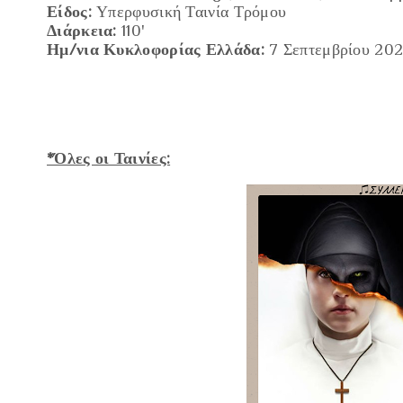
Είδος:
Υ
περφυσική Ταινία Τρόμου
Διάρκεια:
110'
Ημ/νια Κυκλοφορίας Ελλάδα:
7 Σεπτεμβρίου 20
*Όλες οι Ταινίες: