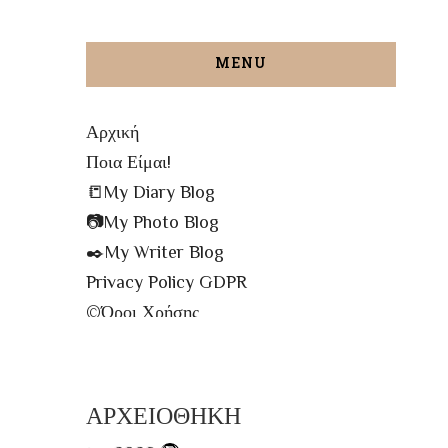
MENU
Αρχική
Ποια Είμαι!
📒My Diary Blog
📷My Photo Blog
✒️My Writer Blog
Privacy Policy GDPR
©️Όροι Χρήσης
✉️Contact me!
🔝All The Posts
🗾Site Map
ΑΡΧΕΙΟΘΗΚΗ
📌Info Πρόσβασης Βιβλιοθήκης