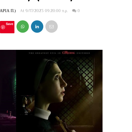
ΡΙΑ Π.)
At 9/17/2023 09:20:00 π.μ.
0
Save