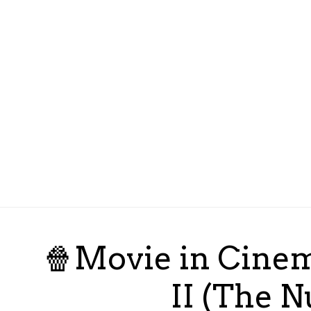
🍿Movie in Cinema
II (The N