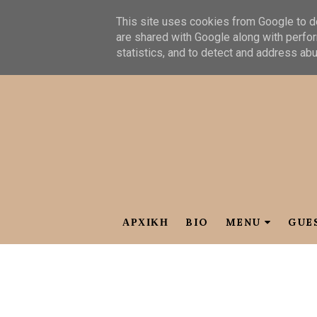
This site uses cookies from Google to de
are shared with Google along with perfor
statistics, and to detect and address ab
ΑΡΧΙΚΗ
BIO
MENU
GUE