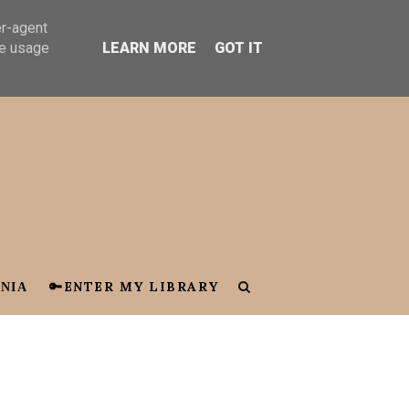
er-agent
te usage
LEARN MORE
GOT IT
ΝΙΑ
🔑ENTER MY LIBRARY