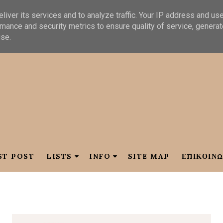
liver its services and to analyze traffic. Your IP address and us
mance and security metrics to ensure quality of service, genera
use.
ST POST
LISTS
INFO
SITE MAP
ΕΠΙΚΟΙΝΩ