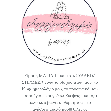
Είμαι η ΜΑΡΙΑ Π. και το ♫ΣΥΛΛΕΓΩ
ΣΤΙΓΜΕΣ♫ είναι το blogοσπιτάκι μου, το
blogoημερολόγιό μου, το προσωπικό μου
καταφύγιο... και γράφω Σκέψεις... και ό,τι
άλλο κατεβαίνει αυθόρμητα απ' το
ανήσυχο μυαλό μου!!! Όλες οι