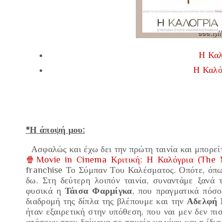
Η Καλ
Η Καλό
*Η άποψή μου:
Ασφαλώς και έχω δει την πρώτη ταινία και μπορεί
🍿Movie in Cinema Κριτική: Η Καλόγρια (The N
franchise
Το Σύμπαν Του Καλέσματος
. Οπότε, όπ
δω. Στη δεύτερη λοιπόν ταινία, συναντάμε ξανά
φυσικά η
Τάισα Φαρμίγκα
,
που πραγματικά πόσο 
διαδρομή της δίπλα της βλέπουμε και την
Αδελφή
ήταν εξαιρετική στην υπόθεση,
που ναι μεν δεν πι
φτάσουν στον δαίμονα σε σημείο να γίνει και η ίδια