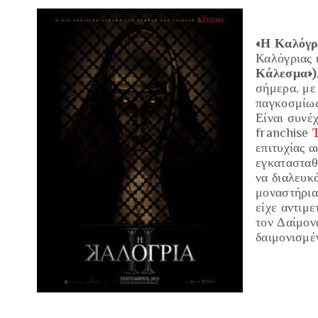
«Η Καλόγρ
Καλόγριας 
Κάλεσμα»)
σήμερα, με
παγκοσμίω
Είναι συνέ
franchise
επιτυχίας 
εγκατασταθ
να διαλευκ
μοναστήρια
είχε αντιμ
τον Δαίμον
δαιμονισμέ