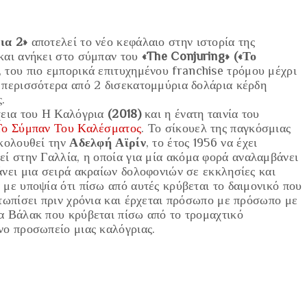
ια 2»
αποτελεί το νέο κεφάλαιο στην ιστορία της
και ανήκει στο σύμπαν του
«The Conjuring» («Το
, του πιο εμπορικά επιτυχημένου franchise τρόμου μέχρι
 περισσότερα από 2 δισεκατομμύρια δολάρια κέρδη
ς.
χεια του
Η Καλόγρια
(2018)
και η ένατη ταινία του
Το Σύμπαν Του Καλέσματος
.
Το σίκουελ της παγκόσμιας
ακολουθεί την
Αδελφή Αϊρίν
, το έτος 1956 να έχει
εί στην Γαλλία,
η οποία για μία ακόμα φορά αναλαμβάνει
άνει μια σειρά ακραίων δολοφονιών σε εκκλησίες και
 με υποψία ότι πίσω από αυτές κρύβεται το δαιμονικό που
ετωπίσει πριν χρόνια και έρχεται πρόσωπο με πρόσωπο με
α Βάλακ που κρύβεται πίσω από το τρομαχτικό
νο προσωπείο μιας καλόγριας.