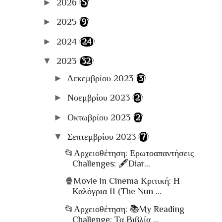
►
2026
(5)
🔑Enter My Library
Στήλες
►
2025
(9)
✏️Συγγράφω
►
2024
(24)
🎼Music
▼
2023
(32)
📸Photography
►
Δεκεμβρίου 2023
(3)
📽Cinema
🍴Food
►
Νοεμβρίου 2023
(2)
📚ΒιβλιοΚριτικές
►
Οκτωβρίου 2023
(2)
🛫Travel
▼
Σεπτεμβρίου 2023
(7)
📋Αρχειοθήκες
📂Αρχειοθέτηση: Ερωτοαπαντήσεις
Challenges: 🖋Diar...
🍿Movie in Cinema Κριτική: Η
Καλόγρια II (The Nun ...
📂Αρχειοθέτηση: 📚My Reading
Challenge: Τα Βιβλία ...