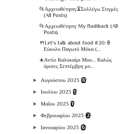
📂Αρχειοθέτηση:⏳Συλλέγω Στιγμές
(All Posts)
📂Αρχειοθέτηση: My flashback (All
Posts)
🍴Let's talk about food #20:🍦
Εύκολο Παγωτό Μόκα (...
☀️Αντίο Καλοκαίρι Μου... Καλώς
όρισες Σεπτέμβρη μο...
►
Αυγούστου 2023
(8)
►
Ιουλίου 2023
(1)
►
Μαΐου 2023
(1)
►
Φεβρουαρίου 2023
(2)
►
Ιανουαρίου 2023
(6)