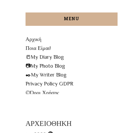
MENU
Αρχική
Ποια Είμαι!
📒My Diary Blog
📷My Photo Blog
✒️My Writer Blog
Privacy Policy GDPR
©️Όροι Χρήσης
✉️Contact me!
🔝All The Posts
🗾Site Map
ΑΡΧΕΙΟΘΗΚΗ
📌Info Πρόσβασης Βιβλιοθήκης