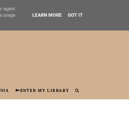
er-agent
te usage
LEARN MORE
GOT IT
ΝΙΑ
🔑ENTER MY LIBRARY