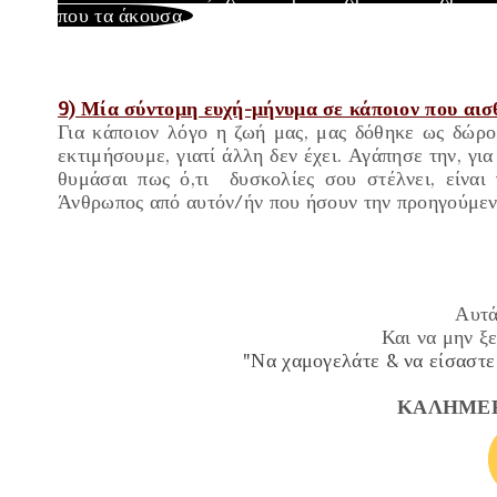
που τα άκουσα.
9) Μία σύντομη ευχή-μήνυμα σε κάποιον που αισθ
Για κάποιον λόγο η ζωή μας, μας δόθηκε ως δώρο
εκτιμήσουμε, γιατί άλλη δεν έχει.
Αγάπησε την, για
θυμάσαι πως ό,τι δυσκολίες σου στέλνει,
είναι
Άνθρωπος από αυτόν/ήν που ήσουν την προηγούμε
Αυτά
Και να μην ξε
"
Να χαμογελάτε & να είσασ
ΚΑΛΗΜΕ