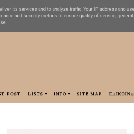
liver its services and to analyze traffic. Your IP address and us
mance and security metrics to ensure quality of service, genera
use.
ST POST
LISTS
INFO
SITE MAP
ΕΠΙΚΟΙΝΩ