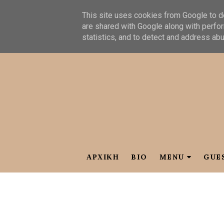
This site uses cookies from Google to de
are shared with Google along with perfor
statistics, and to detect and address ab
ΑΡΧΙΚΗ
BIO
MENU
GUE