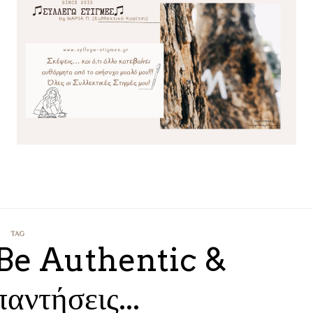
TAG
 Be Authentic &
αντήσεις...