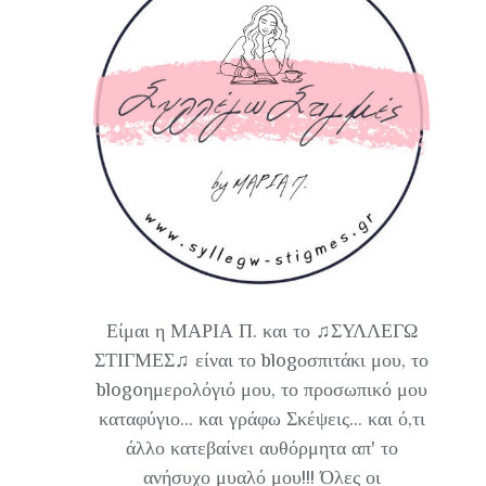
Είμαι η ΜΑΡΙΑ Π. και το ♫ΣΥΛΛΕΓΩ
ΣΤΙΓΜΕΣ♫ είναι το blogοσπιτάκι μου, το
blogoημερολόγιό μου, το προσωπικό μου
καταφύγιο... και γράφω Σκέψεις... και ό,τι
άλλο κατεβαίνει αυθόρμητα απ' το
ανήσυχο μυαλό μου!!! Όλες οι