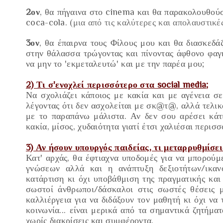
2ον
, θα πήγαινα στο cinema και θα παρακολουθούσ
coca-cola.
(μια από τις καλύτερες και απολαυστικέ
3ον
, θα έπαιρνα τους Φίλους μου και θα διασκεδ
στην θάλασσα τρώγοντας και πίνοντας άφθονο φαγ
να μην το 'εκμεταλευτώ' και με την παρέα μου;
2) Τι σ'ενοχλεί περισσότερο στα social media;
Να σχολιάζει κάποιος με κακία και με αγένεια σε
λέγοντας ότι δεν ασχολείται με σκ@τ@, αλλά τελικά
με το παραπάνω μάλιστα. Αν δεν σου αρέσει κάτι
κακία, μίσος, χυδαιότητα γιατί έτσι χαλιέσαι περισσ
3) Αν ήσουν υπουργός παιδείας, τι μεταρρυθμίσε
Κατ' αρχάς, θα έφτιαχνα υποδομές για να μπορού
γνώσεων αλλά και η ανάπτυξη δεξιοτήτων/ικαν
κατάρτιση κι όχι υποβάθμιση της πραγματικής κα
σωστοί άνθρωποι/δάσκαλοι στις σωστές θέσεις 
καλλιέργεια για να διδάξουν τον μαθητή κι όχι να 
κοινωνία... είναι
μερικά
από τα σημαντικά ζητήματα
χωρίς διακρίσεις και συμφέροντα.