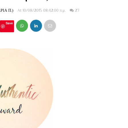
ΙΑ Π.)
At 10/08/2015 08:42:00 π.μ.
27
Save