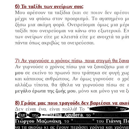
6) Το ταξίδι των ονείρων σου;
Μου αρέσουν τα ταξίδια
(και σε ποιον δεν αρέσου
μέχρι να φτάσω στον προορισμό. Το αγαπημένο μ
ζήσω μια ακόμη φορά. Ονειρεύομαι όμως μια μέρ
ταξίδι που ονειρεύομαι να κάνω στο εξωτερικό.
Επ
των ονείρων είτε με κλειστά είτε με ανοιχτά τα μάτ
πάντα όπως ακριβώς τα ονειρεύεσαι.
7) Αν γυρνούσε ο χρόνος πίσω, ποια στιγμή θα ξανα
Αν γυρνούσε ο χρόνος πίσω για να ξαναζήσω μια σ
μου
σε εκείνο το πρωινό που τράπηκα σε φυγή χωρ
και κάποιους ανθρώπους. Αν όμως γυρνούσε ο χρό
αλλάξω τίποτα, θα ήθελα να γυρνούσα πίσω σε 
μεγάλο έρωτα της ζωής μου
, μόνο και μόνο για να 
8) Γράψε μας ποιο τραγούδι δεν βαριέσαι να ακού
Δεν είναι ένα, είναι πολλά! Το "
I Need You
" τη
"
Hurt
" της
Christina Aguilera
, το "
Μη φύγεις τώρ
Γιώργου Μαζωνάκη
, το "
Αγάπαμε
" του
Γιάννη Π
να τα ακούω κι ας έχουν περάσει χρόνια και χρόνι