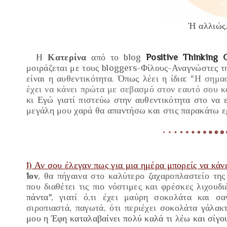
Ή αλλιώς
Η
Κατερίνα
από το blog
Positive Thinking 
μοιράζεται με τους bloggers-Φίλους-Αναγνώστες τ
είναι η αυθεντικότητα. Όπως λέει η ίδια:
"Η σημασ
έχει να κάνει πρώτα με σεβασμό στον εαυτό σου κ
κι Εγώ γιατί πιστεύω στην αυθεντικότητα στο να 
μεγάλη μου χαρά θα απαντήσω και στις παρακάτω ε
1) Αν σου έλεγαν πως για μια ημέρα μπορείς να κάνε
1ον
, θα πήγαινα στο καλύτερο ζαχαροπλαστείο της
που διαθέτει τις πιο νόστιμες και φρέσκες λιχουδ
πάντα"
, γιατί ό,τι έχει μαύρη σοκολάτα και σ
σιροπιαστά, παγωτά, ότι περιέχει σοκολάτα γάλακ
μου η Έφη καταλαβαίνει πολύ καλά τι λέω και σίγο