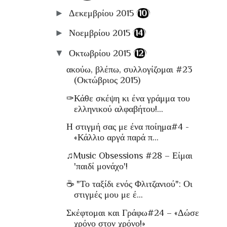
►
Δεκεμβρίου 2015
(10)
►
Νοεμβρίου 2015
(14)
▼
Οκτωβρίου 2015
(12)
ακούω, βλέπω, συλλογίζομαι #23
(Οκτώβριος 2015)
✑Κάθε σκέψη κι ένα γράμμα του
ελληνικού αλφαβήτου!...
Η στιγμή σας με ένα ποίημα#4 -
«Κάλλιο αργά παρά π...
♫Music Obsessions #28 – Είμαι
'παιδί μονάχο'!
☕ "Το ταξίδι ενός Φλιτζανιού": Οι
στιγμές μου με έ...
Σκέφτομαι και Γράφω#24 – «Δώσε
χρόνο στον χρόνο!»