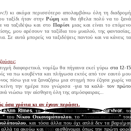
ν;!)
κι ακόμα περισσότερο απολαμβάνω όλη τη διαδρομή
ου ταξίδι ήταν στην
Ρώμη
και θα ήθελα πολύ να το ξανά
α να ταξιδέψω και στο
Παρίσι
μιας και είναι το επόμενο
ίσης, μου αρέσουν τα ταξίδια του μυαλού, της φαντασίας,
ια.
Σε αυτά μπορείς να ταξιδέψεις παντού και να κάνεις τα
ζούσες;
τιγμή διαφορετικά, νομίζω θα πήγαινα εκεί γύρω
στα 12-13
ίς να πω κουβέντα και πλήγωσα εκτός από τον εαυτό μου
νος πίσω για να ξαναζήσω μια στιγμή που έζησα χωρίς να
εκείνη την ημέρα που γνώρισα
-για τα καλά-
τον πρώτο
ξανά νιώσω την αίσθηση όλη της ατμόσφαιρας...
ς όσα χρόνια κι αν έχουν περάσει.
ς
LeAnn Rimes
, το "
Eye Of The Tiger
" των
Survivor
, το
α
" του
Νίκου Οικονομόπουλου
, το "
Ανήκω σε μένα
" του
ουλόπουλου
, και τόσα άλλα που όχι απλά δεν τα βαριέμαι
α αλλά τα ακούω και
(τα)
αισθάνομαι όπως την πρώτη φορά