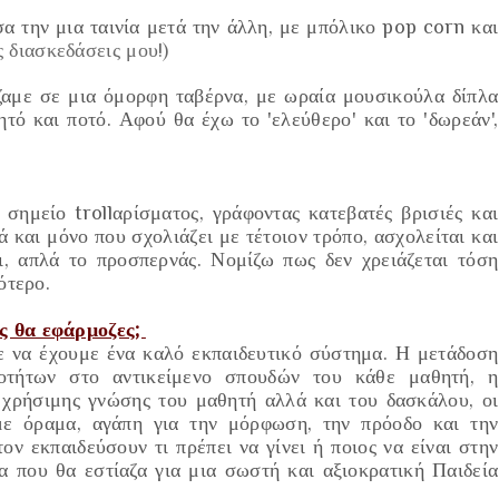
α την μια ταινία μετά την άλλη, με μπόλικο pop corn και
ς διασκεδάσεις μου!)
άζαμε σε μια όμορφη ταβέρνα, με ωραία μουσικούλα δίπλα
ητό και ποτό. Αφού θα έχω το
'ελεύθερο'
και το
'δωρεάν'
,
 σημείο trollαρίσματος,
γράφοντας κατεβατές βρισιές και
 και μόνο που σχολιάζει με τέτοιον τρόπο, ασχολείται και
, απλά το προσπερνάς. Νομίζω πως δεν χρειάζεται τόση
ότερο.
ις θα εφάρμοζες;
με να έχουμε ένα
καλό εκπαιδευτικό σύστημα. Η μετάδοση
οτήτων στο αντικείμενο σπουδών του κάθε μαθητή, η
ι χρήσιμης γνώσης του μαθητή αλλά και του δασκάλου, οι
με όραμα, αγάπη για την μόρφωση, την πρόοδο και την
τον εκπαιδεύσουν τι πρέπει να γίνει ή ποιος να είναι στην
 που θα εστίαζα για μια σωστή και αξιοκρατική Παιδεία