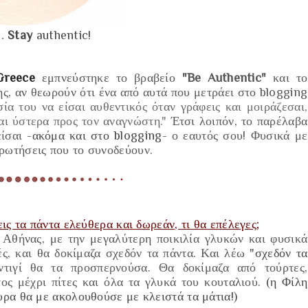
..
Stay
authentic!
Greece
εμπνεύστηκε το βραβείο
"Be Authentic"
και το
ης
, αν θεωρούν ότι ένα από αυτά που μετράει στο blogging
ία του να είσαι αυθεντικός όταν γράφεις και μοιράζεσαι,
αι ύστερα προς τον αναγνώστη."
Έτσι λοιπόν, το παρέλαβα
είσαι
-ακόμα και στο blogging-
ο εαυτός σου! Φυσικά με
ρωτήσεις που το συνοδεύουν.
ις τα πάντα ελεύθερα και δωρεάν, τι θα επέλεγες;
 Αθήνας, με την μεγαλύτερη ποικιλία γλυκών και φυσικά
ιές, και θα δοκίμαζα σχεδόν τα πάντα. Και λέω
"σχεδόν τα
αντιγί θα τα προσπερνούσα. Θα δοκίμαζα από τούρτες,
τος μέχρι πίτες και όλα τα γλυκά του κουταλιού.
(η Φίλη
υρα θα με ακολουθούσε με κλειστά τα μάτια!)